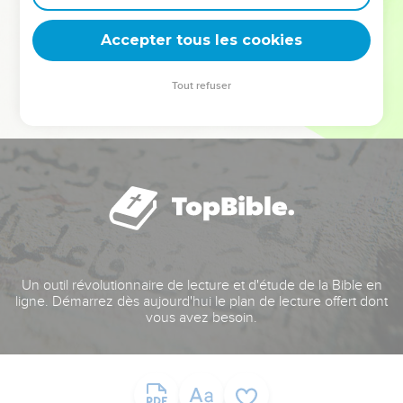
deviennent vos tremplins. Que vous guidiez un ministère, une
équipe, un groupe ou une famille, leur expérience est faite
Accepter tous les cookies
pour vous.
Tout refuser
Je découvre l’événement
Un outil révolutionnaire de lecture et d'étude de la Bible en
ligne. Démarrez dès aujourd'hui le plan de lecture offert dont
vous avez besoin.