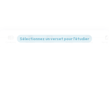
Contenus
Versions
Commentaires
Strong
Dictionnaire
Paramètres de lecture
Afficher les numéros de versets
Mode dyslexique
Désactivé
Simple
Coul
eur
Police d'écriture