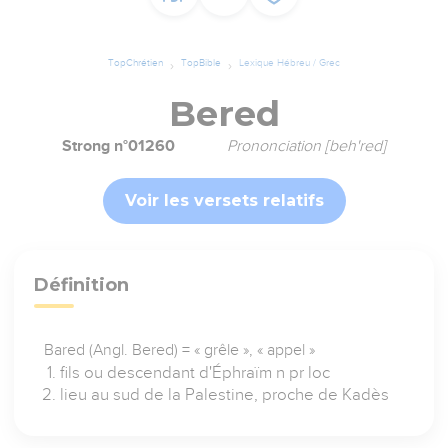
TopChrétien
TopBible
Lexique Hébreu / Grec
Bered
Strong n°01260
Prononciation [beh'red]
Voir les versets relatifs
Définition
Bared (Angl. Bered) = « grêle », « appel »
fils ou descendant d'Éphraïm n pr loc
lieu au sud de la Palestine, proche de Kadès