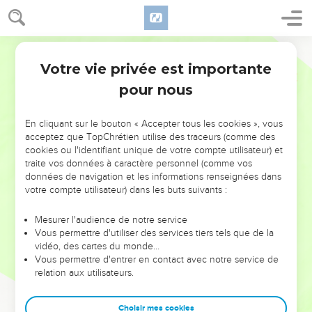
Votre vie privée est importante
pour nous
NE MANQUEZ PAS L’ÉVÉNEMENT
En cliquant sur le bouton « Accepter tous les cookies », vous
DE L’ANNÉE !
acceptez que TopChrétien utilise des traceurs (comme des
cookies ou l'identifiant unique de votre compte utilisateur) et
ET SI LEURS ERREURS POUVAIENT VOUS ÉVITER LES
traite vos données à caractère personnel (comme vos
VOTRES ?
données de navigation et les informations renseignées dans
votre compte utilisateur) dans les buts suivants :
On admire souvent les leaders pour leurs réussites, leur impact,
leur foi ou leur vision. Mais on voit moins les doutes, les erreurs
Mesurer l'audience de notre service
Vous permettre d'utiliser des services tiers tels que de la
et les saisons difficiles qu'ils ont traversés, alors même que ce
vidéo, des cartes du monde…
sont elles qui les ont façonnés.
Vous permettre d'entrer en contact avec notre service de
relation aux utilisateurs.
Dans cette conférence, leaders, entrepreneurs, et responsables
reviennent sur les erreurs marquantes de leur parcours et les
clés pour avancer avec plus de sagesse afin que leurs erreurs
Choisir mes cookies