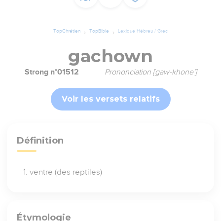
TopChrétien
TopBible
Lexique Hébreu / Grec
gachown
Strong n°01512
Prononciation [gaw-khone']
Voir les versets relatifs
Définition
ventre (des reptiles)
Étymologie