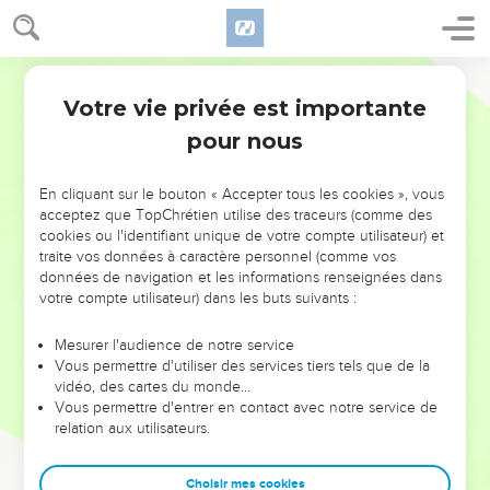
Votre vie privée est importante
pour nous
NE MANQUEZ PAS L’ÉVÉNEMENT
En cliquant sur le bouton « Accepter tous les cookies », vous
DE L’ANNÉE !
acceptez que TopChrétien utilise des traceurs (comme des
cookies ou l'identifiant unique de votre compte utilisateur) et
ET SI LEURS ERREURS POUVAIENT VOUS ÉVITER LES
traite vos données à caractère personnel (comme vos
VOTRES ?
données de navigation et les informations renseignées dans
votre compte utilisateur) dans les buts suivants :
On admire souvent les leaders pour leurs réussites, leur impact,
leur foi ou leur vision. Mais on voit moins les doutes, les erreurs
Mesurer l'audience de notre service
Vous permettre d'utiliser des services tiers tels que de la
et les saisons difficiles qu'ils ont traversés, alors même que ce
vidéo, des cartes du monde…
sont elles qui les ont façonnés.
Vous permettre d'entrer en contact avec notre service de
relation aux utilisateurs.
Dans cette conférence, leaders, entrepreneurs, et responsables
reviennent sur les erreurs marquantes de leur parcours et les
clés pour avancer avec plus de sagesse afin que leurs erreurs
Choisir mes cookies