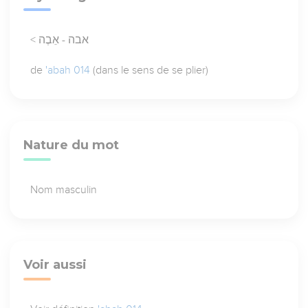
< אבה - אֵבֶה
de
'abah 014
(dans le sens de se plier)
Nature du mot
Nom masculin
Voir aussi