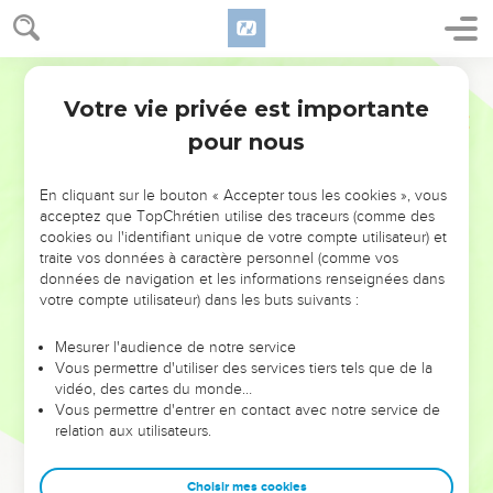
Votre vie privée est importante
pour nous
NE MANQUEZ PAS L’ÉVÉNEMENT
En cliquant sur le bouton « Accepter tous les cookies », vous
DE L’ANNÉE !
acceptez que TopChrétien utilise des traceurs (comme des
cookies ou l'identifiant unique de votre compte utilisateur) et
ET SI LEURS ERREURS POUVAIENT VOUS ÉVITER LES
traite vos données à caractère personnel (comme vos
VOTRES ?
données de navigation et les informations renseignées dans
votre compte utilisateur) dans les buts suivants :
On admire souvent les leaders pour leurs réussites, leur impact,
leur foi ou leur vision. Mais on voit moins les doutes, les erreurs
Mesurer l'audience de notre service
Vous permettre d'utiliser des services tiers tels que de la
et les saisons difficiles qu'ils ont traversés, alors même que ce
vidéo, des cartes du monde…
sont elles qui les ont façonnés.
Vous permettre d'entrer en contact avec notre service de
relation aux utilisateurs.
Dans cette conférence, leaders, entrepreneurs, et responsables
reviennent sur les erreurs marquantes de leur parcours et les
clés pour avancer avec plus de sagesse afin que leurs erreurs
Choisir mes cookies