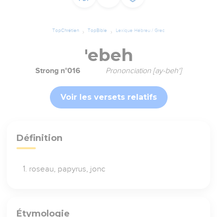
TopChrétien
TopBible
Lexique Hébreu / Grec
'ebeh
Strong n°016
Prononciation [ay-beh']
Voir les versets relatifs
Définition
roseau, papyrus, jonc
Étymologie