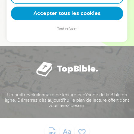
deviennent vos tremplins. Que vous guidiez un ministère, une
équipe, un groupe ou une famille, leur expérience est faite
Accepter tous les cookies
pour vous.
Tout refuser
Je découvre l’événement
Un outil révolutionnaire de lecture et d'étude de la Bible en
ligne. Démarrez dès aujourd'hui le plan de lecture offert dont
vous avez besoin.