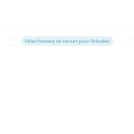
Contenus
Versions
Commentaires
Strong
Dictionnaire
Paramètres de lecture
Afficher les numéros de versets
Mode dyslexique
Désactivé
Simple
Coul
eur
Police d'écriture