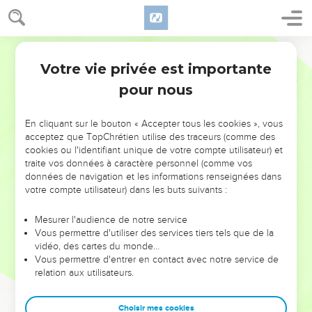
Votre vie privée est importante
pour nous
NE MANQUEZ PAS L’ÉVÉNEMENT
En cliquant sur le bouton « Accepter tous les cookies », vous
DE L’ANNÉE !
acceptez que TopChrétien utilise des traceurs (comme des
cookies ou l'identifiant unique de votre compte utilisateur) et
ET SI LEURS ERREURS POUVAIENT VOUS ÉVITER LES
traite vos données à caractère personnel (comme vos
VOTRES ?
données de navigation et les informations renseignées dans
votre compte utilisateur) dans les buts suivants :
On admire souvent les leaders pour leurs réussites, leur impact,
leur foi ou leur vision. Mais on voit moins les doutes, les erreurs
Mesurer l'audience de notre service
Vous permettre d'utiliser des services tiers tels que de la
et les saisons difficiles qu'ils ont traversés, alors même que ce
vidéo, des cartes du monde…
sont elles qui les ont façonnés.
Vous permettre d'entrer en contact avec notre service de
relation aux utilisateurs.
Dans cette conférence, leaders, entrepreneurs, et responsables
reviennent sur les erreurs marquantes de leur parcours et les
clés pour avancer avec plus de sagesse afin que leurs erreurs
Choisir mes cookies