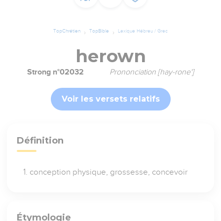
TopChrétien
TopBible
Lexique Hébreu / Grec
herown
Strong n°02032
Prononciation [hay-rone']
Voir les versets relatifs
Définition
conception physique, grossesse, concevoir
Étymologie