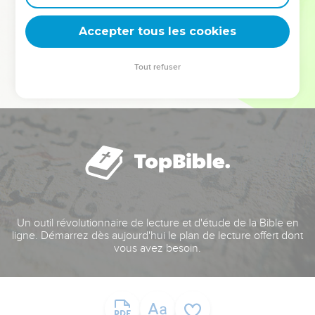
deviennent vos tremplins. Que vous guidiez un ministère, une
équipe, un groupe ou une famille, leur expérience est faite
Accepter tous les cookies
pour vous.
Tout refuser
Je découvre l’événement
Un outil révolutionnaire de lecture et d'étude de la Bible en
ligne. Démarrez dès aujourd'hui le plan de lecture offert dont
vous avez besoin.