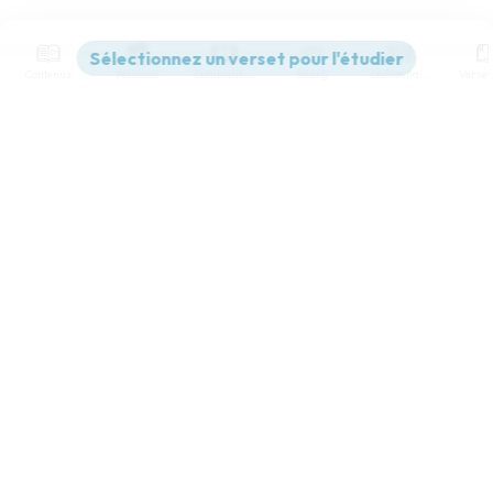
Contenus
Versions
Commentaires
Strong
Dictionnaire
Paramètres de lecture
Afficher les numéros de versets
Mode dyslexique
Désactivé
Simple
Coul
eur
Police d'écriture
Serif
Sans-serif
Taille de texte