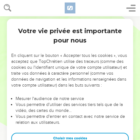
Votre vie privée est importante
pour nous
NE MANQUEZ PAS L’ÉVÉNEMENT
En cliquant sur le bouton « Accepter tous les cookies », vous
DE L’ANNÉE !
acceptez que TopChrétien utilise des traceurs (comme des
cookies ou l'identifiant unique de votre compte utilisateur) et
ET SI LEURS ERREURS POUVAIENT VOUS ÉVITER LES
traite vos données à caractère personnel (comme vos
VOTRES ?
données de navigation et les informations renseignées dans
votre compte utilisateur) dans les buts suivants :
On admire souvent les leaders pour leurs réussites, leur impact,
leur foi ou leur vision. Mais on voit moins les doutes, les erreurs
Mesurer l'audience de notre service
Vous permettre d'utiliser des services tiers tels que de la
et les saisons difficiles qu'ils ont traversés, alors même que ce
vidéo, des cartes du monde…
sont elles qui les ont façonnés.
Vous permettre d'entrer en contact avec notre service de
relation aux utilisateurs.
Dans cette conférence, leaders, entrepreneurs, et responsables
reviennent sur les erreurs marquantes de leur parcours et les
clés pour avancer avec plus de sagesse afin que leurs erreurs
Choisir mes cookies