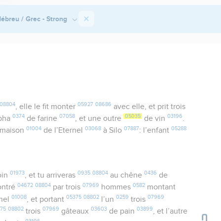
ébreu / Grec - Strong
08804
05927
08686
, elle le fit monter
avec elle, et prit trois
0374
07058
05035
03196
pha
de farine
, et une outre
de vin
.
01004
03068
07887
05288
 maison
de l’Eternel
à Silo
: l’enfant
01973
0935
08804
0436
oin
, et tu arriveras
au chêne
de
04672
08804
07969
0582
contré
par trois
hommes
montant
01008
05375
08802
0259
07969
hel
, et portant
l’un
trois
375
08802
07969
03603
03899
trois
gâteaux
de pain
, et l’autre
03196