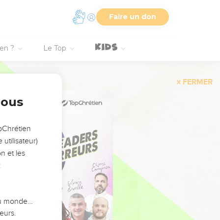
Faire un don
ien ?
Le Top
FERMER
nous
opChrétien
utilisateur)
n et les
:
 du monde…
eurs.