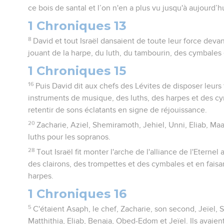
ce bois de santal et l’on n'en a plus vu jusqu'à aujourd’hu
1 Chroniques 13
8
David et tout Israël dansaient de toute leur force deva
jouant de la harpe, du luth, du tambourin, des cymbales 
1 Chroniques 15
16
Puis David dit aux chefs des Lévites de disposer leurs
instruments de musique, des luths, des harpes et des cym
retentir de sons éclatants en signe de réjouissance.
20
Zacharie, Aziel, Shemiramoth, Jehiel, Unni, Eliab, Ma
luths pour les sopranos.
28
Tout Israël fit monter l'arche de l'alliance de l'Eternel
des clairons, des trompettes et des cymbales et en faisant
harpes.
1 Chroniques 16
5
C'étaient Asaph, le chef, Zacharie, son second, Jeïel,
Matthithia, Eliab, Benaja, Obed-Edom et Jeïel. Ils avaie