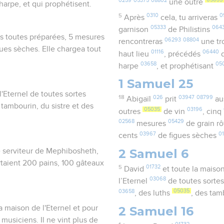
une outre
 harpe, et qui prophétisent.
5
0310
0
Après
cela, tu arriveras
05333
064
garnison
de Philistins
bis toutes préparées, 5 mesures
06293
08804
rencontreras
une t
gues sèches. Elle chargea tout
01116
06440
haut lieu
, précédés
d
03658
05
harpe
, et prophétisant
1 Samuel 25
'Eternel de toutes sortes
18
026
03947
08799
Abigaïl
prit
au
 tambourin, du sistre et des
05035
03196
outres
de vin
, cinq
02568
05429
mesures
de grain rô
03967
0
cents
de figues sèches
2 Samuel 6
e serviteur de Mephibosheth,
rtaient 200 pains, 100 gâteaux
5
01732
David
et toute la maiso
03068
l’Eternel
de toutes sortes
03658
05035
, des luths
, des ta
2 Samuel 16
la maison de l'Eternel et pour
 musiciens. Il ne vint plus de