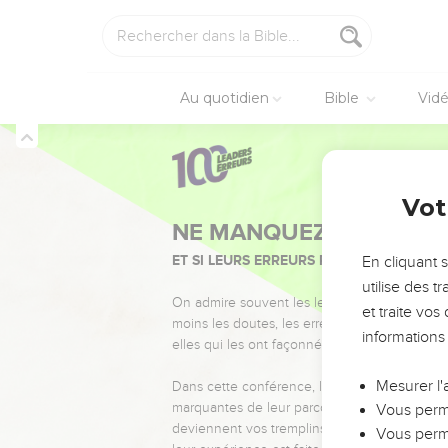
Au quotidien
Bible
Vid
Vot
NE MANQUEZ PAS L’ÉVÉ
ET SI LEURS ERREURS POUVAIENT VOUS 
En cliquant 
utilise des 
On admire souvent les leaders pour leurs réussi
et traite vo
moins les doutes, les erreurs et les saisons di
informations
elles qui les ont façonnés.
Mesurer l'
Dans cette conférence, leaders, entrepreneur
marquantes de leur parcours et les clés pour
Vous perme
deviennent vos tremplins. Que vous guidiez 
Vous perme