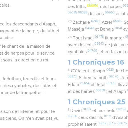
bales.
05035
03
des luths
, des harpes
08085
08688
06963
de sons
éclat
20
02148
05815
Zacharie
, Aziel
, 
vice les descendants d'Asaph,
04641
01141
Maaséja
et Benaja
av
gnant de la harpe, du luth et
28
03478
0
service.
Tout Israël
fit monter
08643
avec des cris
de joie, au
r le chant de la maison de
04700
cymbales
, et en faisant 
et de harpes pour le service
sous la direction du roi.
1 Chroniques 16
5
0623
C’étaient : Asaph
, le ch
03273
08070
, Schemiramoth
, Je
Jeduthun, leurs fils et leurs
05654
03273
Edom
et Jeïel
. Ils 
avec des cymbales, des luths et
03658
et des harpes
; et Asaph
onner de la trompette. –
1 Chroniques 25
1
01732
08269
David
et les chefs
d
maison de l'Eternel et pour le
05656
01121
ceux des fils
d’Asap
musiciens. On n'en avait pas vu
05012
08737
08675
prophétisaient