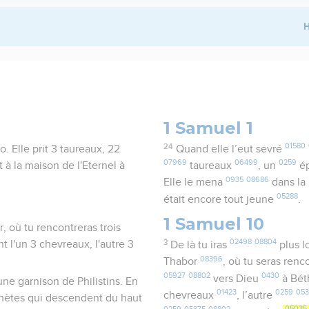
H
1 Samuel 1
24
01580
lo. Elle prit 3 taureaux, 22
Quand elle l’eut sevré
07969
06499
0259
t à la maison de l'Eternel à
taureaux
, un
é
0935
08686
Elle le mena
dans la
05288
était encore tout jeune
.
1 Samuel 10
r, où tu rencontreras trois
3
02498
08804
t l'un 3 chevreaux, l'autre 3
De là tu iras
plus l
08396
Thabor
, où tu seras ren
05927
08802
0430
vers Dieu
à Bét
une garnison de Philistins. En
01423
0259
05
chevreaux
, l’autre
ophètes qui descendent du haut
0259
05375
08802
05035