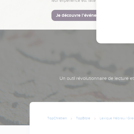
leur expérience est faite pour vous.
Je découvre l’événement
Un outil révolutionnaire de lecture e
TopChrétien
TopBible
Lexique Hébreu / Gre