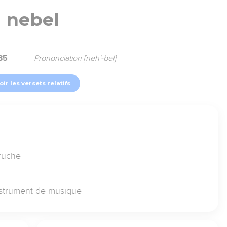
nebel
35
Prononciation [neh'-bel]
oir les versets relatifs
cruche
 instrument de musique