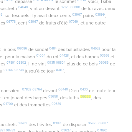
04592
05674
08804
07218
eu
dépassé
le sommet
, voici, Tsiba
04648
07125
08800
boscheth
, vint au-devant
de lui avec deux
03
03967
03899
, sur lesquels il y avait deux cents
pains
,
06778
03967
07019
ecs
, cent
de fruits d’été
, et une outre
06086
0484
04552
 le bois
de sandal
des balustrades
pour la
01004
04428
03658
et pour la maison
du roi
, et des harpes
et
07891
08802
0935
08804
06086
res
. Il ne vint
plus de ce bois
de
07200
08738
03117
vu
jusqu’à ce jour
.
07832
08764
06440
0430
dansaient
devant
Dieu
de toute leur
03658
05035
 et en jouant des harpes
, des luths
, des
04700
02689
es
et des trompettes
.
08269
03881
05975
08687
ux chefs
des Lévites
de disposer
891
08789
03627
07892
avec des instruments
de musique
,