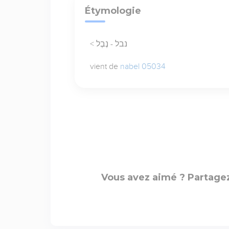
Étymologie
< נבל - נֶבֶל
vient de
nabel 05034
Vous avez aimé ? Partagez