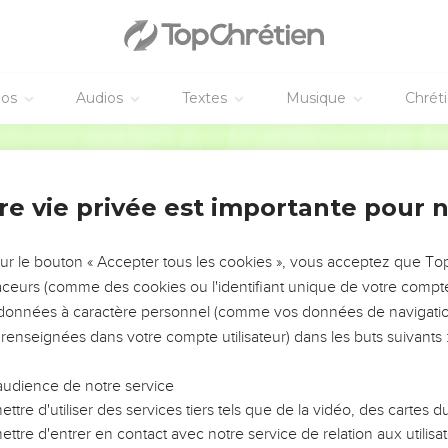
éos
Audios
Textes
Musique
Chrét
re vie privée est importante pour 
NEMENT DE L’ANNÉE !
ÉVITER LES VOTRES ?
sur le bouton « Accepter tous les cookies », vous acceptez que T
traceurs (comme des cookies ou l'identifiant unique de votre compte 
tes, leur impact, leur foi ou leur vision. Mais on voit
s données à caractère personnel (comme vos données de navigatio
fficiles qu'ils ont traversés, alors même que ce sont
 renseignées dans votre compte utilisateur) dans les buts suivants 
audience de notre service
s, et responsables reviennent sur les erreurs
 avancer avec plus de sagesse afin que leurs erreurs
ttre d'utiliser des services tiers tels que de la vidéo, des cartes
un ministère, une équipe, un groupe ou une famille,
ttre d'entrer en contact avec notre service de relation aux utilisat