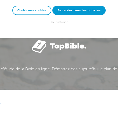
Accepter tous les cookies
Choisir mes cookies
Tout refuser
t d'étude de la Bible en ligne. Démarrez dès aujourd'hui le plan de
c