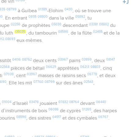
de vin
.
935
08799
01389
0430
à Guibea
-Elohim
, où se trouve une
30
0935
08800
05892
. En entrant
dans la ville
, tu
02256
05030
03381
08802
roupe
de prophètes
descendant
du
05035
08596
02485
u luth
, du tambourin
, de la flûte
et de la
012
08693
eux-mêmes.
04116
08762
03967
03899
08147
ssitôt
deux cents
pains
, deux
02568
06629
06213
08803
pièces de bétail
apprêtées
, cinq
07039
03967
06778
ti
, cent
masses de raisins secs
, et deux
1690
07760
08799
02543
. Elle les mit
sur des ânes
,
01004
03478
07832
08764
06440
n
d’Israël
jouaient
devant
06086
01265
 d’instruments de bois
de cyprès
, des harpes
08596
04517
06767
mbourins
, des sistres
et des cymbales
.