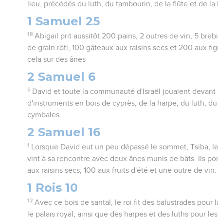
lieu, précédés du luth, du tambourin, de la flûte et de la
1 Samuel 25
18
Abigaïl prit aussitôt 200 pains, 2 outres de vin, 5 bre
de grain rôti, 100 gâteaux aux raisins secs et 200 aux fi
cela sur des ânes
2 Samuel 6
5
David et toute la communauté d'Israël jouaient devant l
d'instruments en bois de cyprès, de la harpe, du luth, du
cymbales.
2 Samuel 16
1
Lorsque David eut un peu dépassé le sommet, Tsiba, l
vint à sa rencontre avec deux ânes munis de bâts. Ils po
aux raisins secs, 100 aux fruits d'été et une outre de vin.
1 Rois 10
12
Avec ce bois de santal, le roi fit des balustrades pour 
le palais royal, ainsi que des harpes et des luths pour les