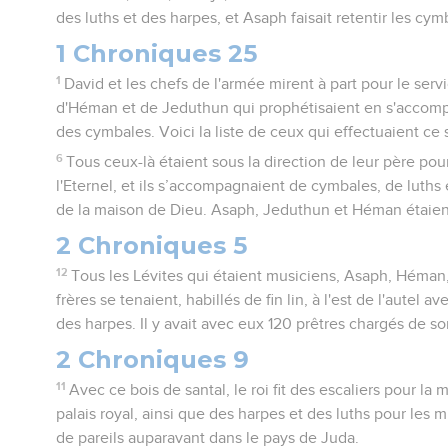
des luths et des harpes, et Asaph faisait retentir les cym
1 Chroniques 25
1
David et les chefs de l'armée mirent à part pour le ser
d'Héman et de Jeduthun qui prophétisaient en s'accompa
des cymbales. Voici la liste de ceux qui effectuaient ce 
6
Tous ceux-là étaient sous la direction de leur père pou
l'Eternel, et ils s’accompagnaient de cymbales, de luths 
de la maison de Dieu. Asaph, Jeduthun et Héman étaient 
2 Chroniques 5
12
Tous les Lévites qui étaient musiciens, Asaph, Héman, 
frères se tenaient, habillés de fin lin, à l'est de l'autel 
des harpes. Il y avait avec eux 120 prêtres chargés de s
2 Chroniques 9
11
Avec ce bois de santal, le roi fit des escaliers pour la 
palais royal, ainsi que des harpes et des luths pour les 
de pareils auparavant dans le pays de Juda.