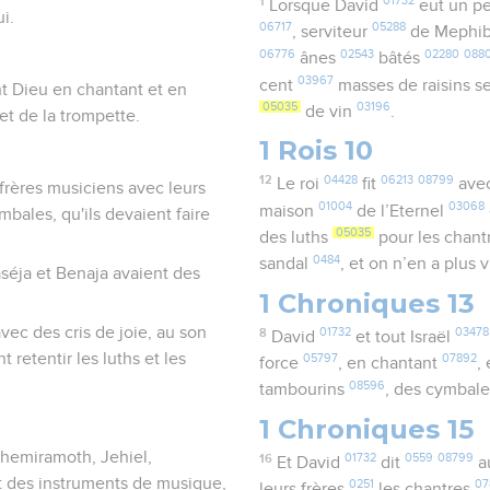
1
01732
Lorsque David
eut un p
i.
06717
05288
, serviteur
de Mephi
06776
02543
02280
088
ânes
bâtés
03967
cent
masses de raisins s
nt Dieu en chantant et en
05035
03196
de vin
.
et de la trompette.
1 Rois 10
12
04428
06213
08799
Le roi
fit
avec
 frères musiciens avec leurs
01004
03068
maison
de l’Eternel
bales, qu'ils devaient faire
05035
des luths
pour les chant
0484
sandal
, et on n’en a plus 
aséja et Benaja avaient des
1 Chroniques 13
 avec des cris de joie, au son
8
01732
03478
David
et tout Israël
 retentir les luths et les
05797
07892
force
, en chantant
,
08596
tambourins
, des cymbal
1 Chroniques 15
 Shemiramoth, Jehiel,
16
01732
0559
08799
Et David
dit
a
nt des instruments de musique,
0251
07
leurs frères
les chantres