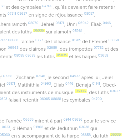
658
04700
et des cymbales
, qu’ils devaient faire retentir
07311
08687
08057
ants
en signe de réjouissance
.
08070
03171
06042
0446
Schemiramoth
, Jehiel
, Unni
, Eliab
,
05035
05961
aient des luths
sur alamoth
;
5927
08688
0727
01285
03068
l’arche
de l’alliance
de l’Eternel
06963
02689
07782
 son
des clairons
, des trompettes
et des
08085
08688
05035
03658
retentir
les luths
et les harpes
.
07218
02148
04932
ef
; Zacharie
, le second
après lui, Jeïel
03171
04993
0446
01141
hiel
, Matthithia
, Eliab
, Benaja
, Obed-
05035
03627
avaient des instruments de musique
, des luths
0623
08085
08688
04700
faisait retentir
les cymbales
.
06635
0914
08686
e l’armée
mirent à part
pour le service
0623
01968
03038
h
, d’Héman
et de Jeduthun
qui
05030
03658
05035
en s’accompagnant de la harpe
, du luth