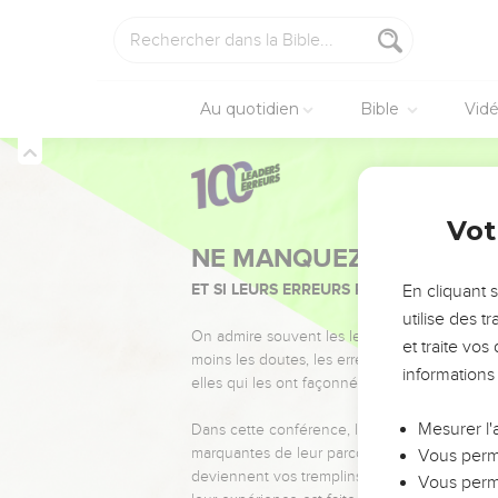
Au quotidien
Bible
Vid
Vot
NE MANQUEZ PAS L’ÉVÉ
ET SI LEURS ERREURS POUVAIENT VOUS 
En cliquant 
utilise des 
On admire souvent les leaders pour leurs réussi
et traite vo
moins les doutes, les erreurs et les saisons di
informations
elles qui les ont façonnés.
Mesurer l'
Dans cette conférence, leaders, entrepreneur
marquantes de leur parcours et les clés pour
Vous perme
deviennent vos tremplins. Que vous guidiez 
Vous perme