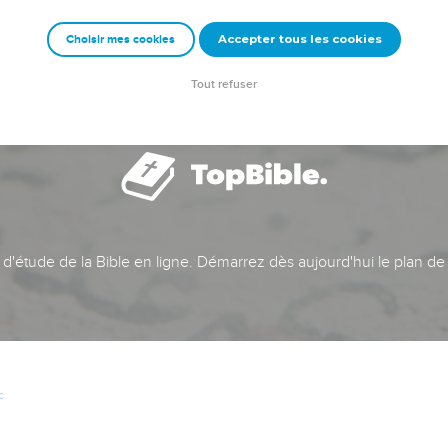
Accepter tous les cookies
Choisir mes cookies
Tout refuser
t d'étude de la Bible en ligne. Démarrez dès aujourd'hui le plan de
c