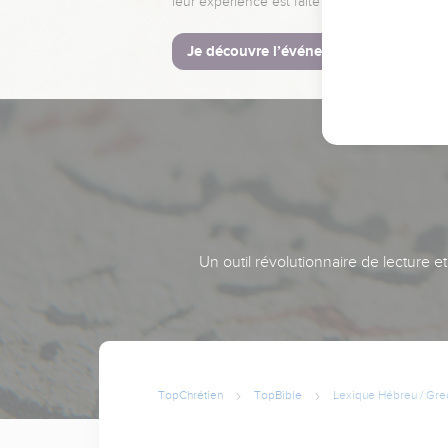
leur expérience est faite pour vous.
Je découvre l’événement
Un outil révolutionnaire de lecture e
TopChrétien
TopBible
Lexique Hébreu / Gre