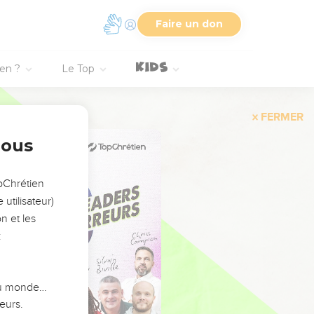
Faire un don
ien ?
Le Top
FERMER
nous
opChrétien
utilisateur)
n et les
:
 du monde…
eurs.