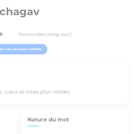
chagav
88
Prononciation [khag-awv']
oir les versets relatifs
es, creux et cimes (d'un rocher)
Nature du mot