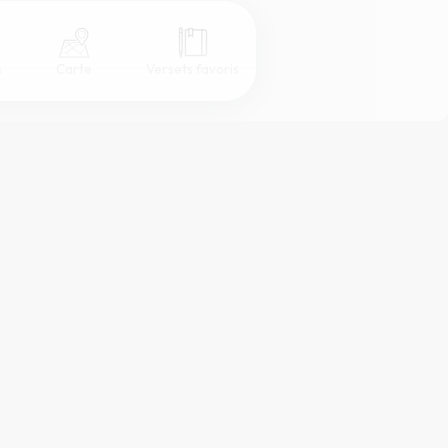
s
Carte
Versets favoris
Coul
eur
Désactivé
Simple
Serif
Sans-serif
Grand
Moyen
Petit