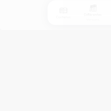
Différentes
Contenus
Versions
Afficher les numéros de versets
Mode dyslexique
Police d'écriture
Taille de texte