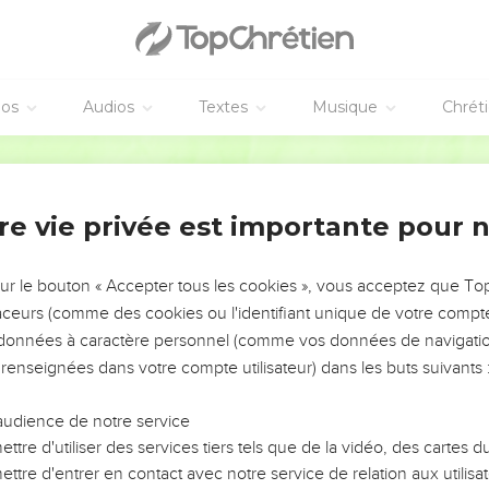
éos
Audios
Textes
Musique
Chrét
re vie privée est importante pour 
NEMENT DE L’ANNÉE !
ÉVITER LES VOTRES ?
sur le bouton « Accepter tous les cookies », vous acceptez que T
traceurs (comme des cookies ou l'identifiant unique de votre compte 
tes, leur impact, leur foi ou leur vision. Mais on voit
s données à caractère personnel (comme vos données de navigatio
fficiles qu'ils ont traversés, alors même que ce sont
 renseignées dans votre compte utilisateur) dans les buts suivants 
audience de notre service
s, et responsables reviennent sur les erreurs
 avancer avec plus de sagesse afin que leurs erreurs
ttre d'utiliser des services tiers tels que de la vidéo, des cartes
un ministère, une équipe, un groupe ou une famille,
ttre d'entrer en contact avec notre service de relation aux utilisat