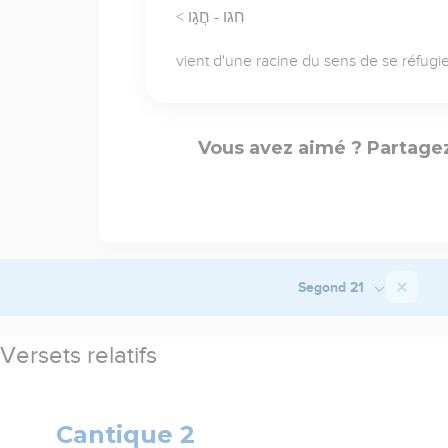
< חגו - חֲגָו
vient d'une racine du sens de se réfugi
Vous avez aimé ? Partagez
Segond 21
Versets relatifs
Cantique 2