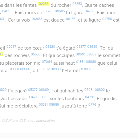
02288
05553
ens dans les fentes
du rocher
, Qui te caches
04095
07200
08685
04758
s
, Fais-moi voir
ta figure
, Fais-moi
63
06963
06156
04758
; Car ta voix
est douce
, et ta figure
est
02087
03820
05377
08689
ueil
de ton cœur
t’a égaré
, Toi qui
88
05553
08610
08802
des rochers
, Et qui occupes
le sommet
07064
01361
08686
tu placerais ton nid
aussi haut
que celui
03381
08686
05002
08803
03068
terai
, dit
l’Eternel
.
3820
05377
08689
07931
08802
t’a égaré
, Toi qui habites
le
03427
08800
04791
 Qui t’assieds
sur les hauteurs
, Et qui dis
03381
08686
0776
Qui me précipitera
jusqu’à terre
?
© Éditions CLÉ, avec autorisation