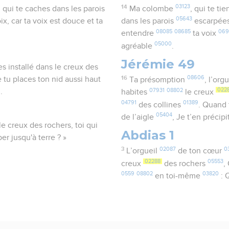
14
03123
, qui te caches dans les parois
Ma colombe
, qui te ti
05643
ix, car ta voix est douce et ta
dans les parois
escarpée
08085
08685
069
entendre
ta voix
05000
agréable
.
Jérémie 49
es installé dans le creux des
16
08606
 tu places ton nid aussi haut
Ta présomption
, l’org
07931
08802
022
.
habites
le creux
04791
01389
des collines
. Quand 
05404
de l’aigle
, Je t’en précipi
 le creux des rochers, toi qui
Abdias 1
er jusqu'à terre ? »
3
02087
0
L’orgueil
de ton cœur
02288
05553
creux
des rochers
,
0559
08802
03820
en toi-même
: 