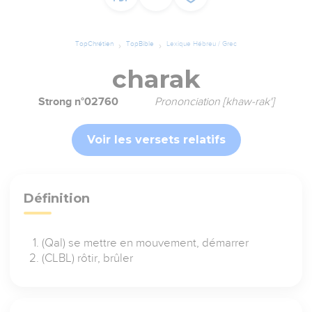
TopChrétien
TopBible
Lexique Hébreu / Grec
charak
Strong n°02760
Prononciation [khaw-rak']
Voir les versets relatifs
Définition
(Qal) se mettre en mouvement, démarrer
(CLBL) rôtir, brûler