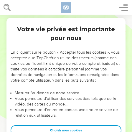
Votre vie privée est importante
pour nous
NE MANQUEZ PAS L’ÉVÉNEMENT
En cliquant sur le bouton « Accepter tous les cookies », vous
DE L’ANNÉE !
acceptez que TopChrétien utilise des traceurs (comme des
cookies ou l'identifiant unique de votre compte utilisateur) et
ET SI LEURS ERREURS POUVAIENT VOUS ÉVITER LES
traite vos données à caractère personnel (comme vos
VOTRES ?
données de navigation et les informations renseignées dans
votre compte utilisateur) dans les buts suivants :
On admire souvent les leaders pour leurs réussites, leur impact,
leur foi ou leur vision. Mais on voit moins les doutes, les erreurs
Mesurer l'audience de notre service
Vous permettre d'utiliser des services tiers tels que de la
et les saisons difficiles qu'ils ont traversés, alors même que ce
vidéo, des cartes du monde…
sont elles qui les ont façonnés.
Vous permettre d'entrer en contact avec notre service de
relation aux utilisateurs.
Dans cette conférence, leaders, entrepreneurs, et responsables
reviennent sur les erreurs marquantes de leur parcours et les
clés pour avancer avec plus de sagesse afin que leurs erreurs
Choisir mes cookies