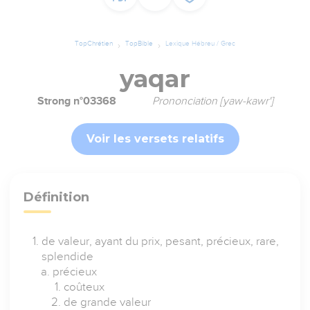
TopChrétien
TopBible
Lexique Hébreu / Grec
yaqar
Strong n°03368
Prononciation [yaw-kawr']
Voir les versets relatifs
Définition
de valeur, ayant du prix, pesant, précieux, rare,
splendide
précieux
coûteux
de grande valeur