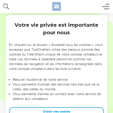
Votre vie privée est importante
pour nous
NE MANQUEZ PAS L’ÉVÉNEMENT
En cliquant sur le bouton « Accepter tous les cookies », vous
DE L’ANNÉE !
acceptez que TopChrétien utilise des traceurs (comme des
cookies ou l'identifiant unique de votre compte utilisateur) et
ET SI LEURS ERREURS POUVAIENT VOUS ÉVITER LES
traite vos données à caractère personnel (comme vos
VOTRES ?
données de navigation et les informations renseignées dans
votre compte utilisateur) dans les buts suivants :
On admire souvent les leaders pour leurs réussites, leur impact,
leur foi ou leur vision. Mais on voit moins les doutes, les erreurs
Mesurer l'audience de notre service
Vous permettre d'utiliser des services tiers tels que de la
et les saisons difficiles qu'ils ont traversés, alors même que ce
vidéo, des cartes du monde…
sont elles qui les ont façonnés.
Vous permettre d'entrer en contact avec notre service de
relation aux utilisateurs.
Dans cette conférence, leaders, entrepreneurs, et responsables
reviennent sur les erreurs marquantes de leur parcours et les
clés pour avancer avec plus de sagesse afin que leurs erreurs
Choisir mes cookies