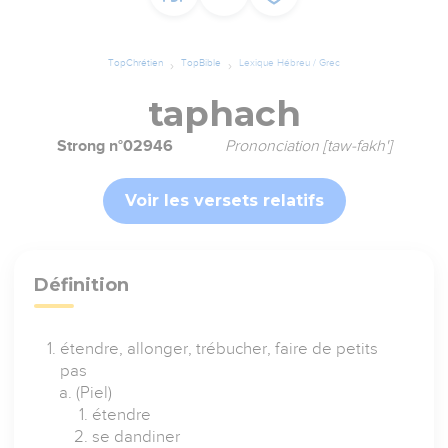
TopChrétien
TopBible
Lexique Hébreu / Grec
taphach
Strong n°02946
Prononciation [taw-fakh']
Voir les versets relatifs
Définition
étendre, allonger, trébucher, faire de petits
pas
(Piel)
étendre
se dandiner