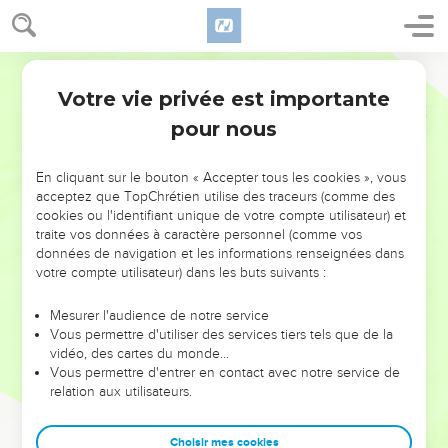
Votre vie privée est importante
pour nous
NE MANQUEZ PAS L’ÉVÉNEMENT
En cliquant sur le bouton « Accepter tous les cookies », vous
DE L’ANNÉE !
acceptez que TopChrétien utilise des traceurs (comme des
cookies ou l'identifiant unique de votre compte utilisateur) et
ET SI LEURS ERREURS POUVAIENT VOUS ÉVITER LES
traite vos données à caractère personnel (comme vos
VOTRES ?
données de navigation et les informations renseignées dans
votre compte utilisateur) dans les buts suivants :
On admire souvent les leaders pour leurs réussites, leur impact,
leur foi ou leur vision. Mais on voit moins les doutes, les erreurs
Mesurer l'audience de notre service
Vous permettre d'utiliser des services tiers tels que de la
et les saisons difficiles qu'ils ont traversés, alors même que ce
vidéo, des cartes du monde…
sont elles qui les ont façonnés.
Vous permettre d'entrer en contact avec notre service de
relation aux utilisateurs.
Dans cette conférence, leaders, entrepreneurs, et responsables
reviennent sur les erreurs marquantes de leur parcours et les
clés pour avancer avec plus de sagesse afin que leurs erreurs
Choisir mes cookies