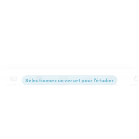
Contenus
Versions
Commentaires
Strong
Dictionnaire
Paramètres de lecture
Afficher les numéros de versets
Mode dyslexique