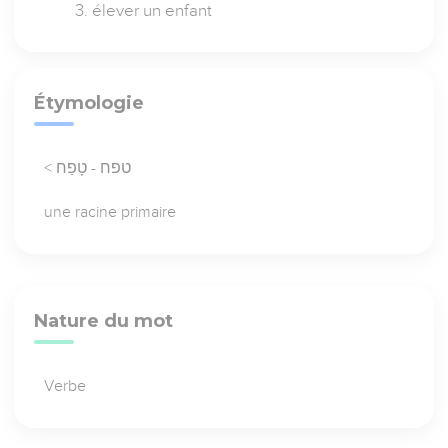
élever un enfant
Étymologie
< טפח - טָפַח
une racine primaire
Nature du mot
Verbe