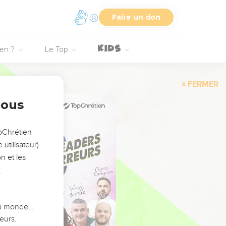
Faire un don
ien ?
Le Top
FERMER
nous
opChrétien
utilisateur)
n et les
:
 du monde…
eurs.