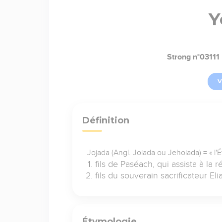
Y
Strong n°03111
V
Définition
Jojada (Angl. Joiada ou Jehoiada) = « l'É
fils de Paséach, qui assista à la
fils du souverain sacrificateur 
Étymologie