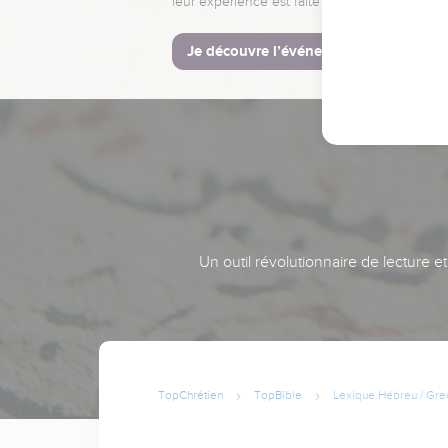
leur expérience est faite pour vous.
Je découvre l’événement
Un outil révolutionnaire de lecture e
TopChrétien
TopBible
Lexique Hébreu / Gre