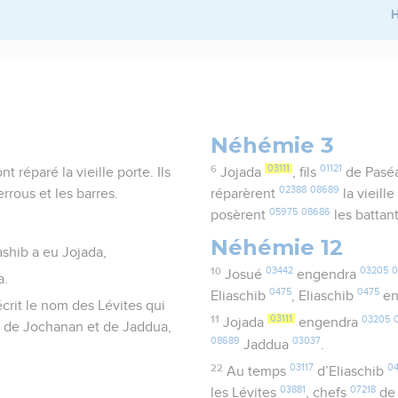
H
Néhémie 3
6
03111
01121
t réparé la vieille porte. Ils
Jojada
, fils
de Pasé
02388
08689
errous et les barres.
réparèrent
la vieill
05975
08686
posèrent
les battan
Néhémie 12
ashib a eu Jojada,
10
03442
03205
0
Josué
engendra
a.
0475
0475
Eliaschib
, Eliaschib
en
écrit le nom des Lévites qui
11
03111
03205
Jojada
engendra
a, de Jochanan et de Jaddua,
08689
03037
Jaddua
.
22
03117
0
Au temps
d’Eliaschib
03881
07218
les Lévites
, chefs
de 