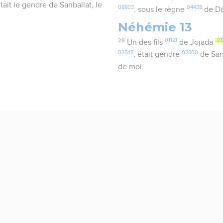
était le gendre de Sanballat, le
08803
04438
, sous le règne
de Da
Néhémie 13
28
01121
03
Un des fils
de Jojada
03548
02860
, était gendre
de San
de moi.