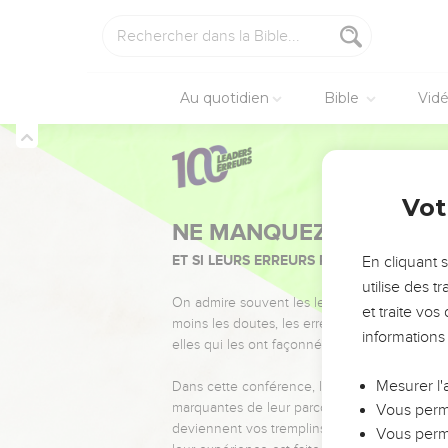
Au quotidien
Bible
Vid
Vot
NE MANQUEZ PAS L’ÉVÉ
ET SI LEURS ERREURS POUVAIENT VOUS 
En cliquant 
utilise des 
On admire souvent les leaders pour leurs réussi
et traite vo
moins les doutes, les erreurs et les saisons di
informations
elles qui les ont façonnés.
Mesurer l'
Dans cette conférence, leaders, entrepreneur
marquantes de leur parcours et les clés pour
Vous perme
deviennent vos tremplins. Que vous guidiez 
Vous perme