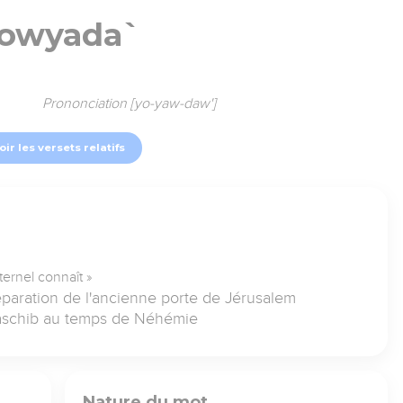
owyada`
Prononciation [yo-yaw-daw']
oir les versets relatifs
ternel connaît »
 réparation de l'ancienne porte de Jérusalem
Eliaschib au temps de Néhémie
Nature du mot