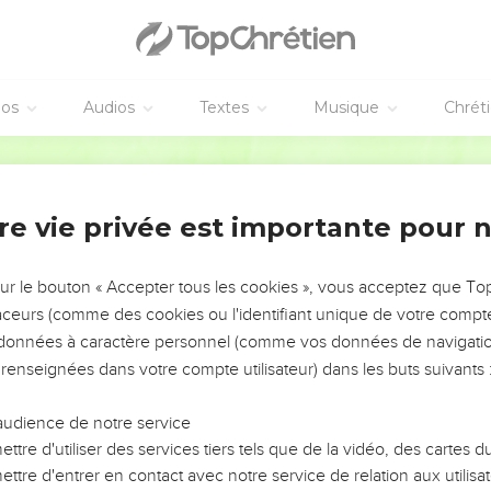
éos
Audios
Textes
Musique
Chrét
re vie privée est importante pour 
NEMENT DE L’ANNÉE !
ÉVITER LES VOTRES ?
sur le bouton « Accepter tous les cookies », vous acceptez que T
traceurs (comme des cookies ou l'identifiant unique de votre compte 
tes, leur impact, leur foi ou leur vision. Mais on voit
s données à caractère personnel (comme vos données de navigatio
fficiles qu'ils ont traversés, alors même que ce sont
 renseignées dans votre compte utilisateur) dans les buts suivants 
audience de notre service
s, et responsables reviennent sur les erreurs
 avancer avec plus de sagesse afin que leurs erreurs
ttre d'utiliser des services tiers tels que de la vidéo, des cartes
un ministère, une équipe, un groupe ou une famille,
ttre d'entrer en contact avec notre service de relation aux utilisat