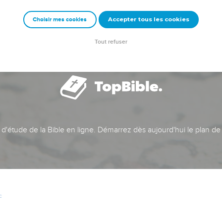
Accepter tous les cookies
Choisir mes cookies
Tout refuser
t d'étude de la Bible en ligne. Démarrez dès aujourd'hui le plan de
c