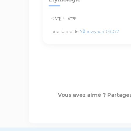
< יוידע - יוֹיָדָע
une forme de
Yĕhowyada` 03077
Vous avez aimé ? Partagez