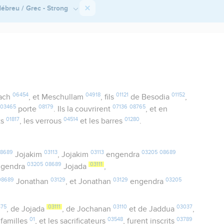
ébreu / Grec - Strong
06454
04918
01121
01152
ach
, et Meschullam
, fils
de Besodia
,
03465
08179
07136
08765
e
porte
. Ils la couvrirent
, et en
01817
04514
01280
ts
, les verrous
et les barres
.
8689
03113
03113
03205
08689
Jojakim
, Jojakim
engendra
03205
08689
03111
gendra
Jojada
,
08689
03129
03129
03205
Jonathan
, et Jonathan
engendra
475
03111
03110
03037
, de Jojada
, de Jochanan
et de Jaddua
,
01
03548
03789
familles
, et les sacrificateurs
, furent inscrits