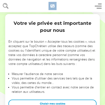
Votre vie privée est importante
pour nous
NE MANQUEZ PAS L’ÉVÉNEMENT
En cliquant sur le bouton « Accepter tous les cookies », vous
DE L’ANNÉE !
acceptez que TopChrétien utilise des traceurs (comme des
cookies ou l'identifiant unique de votre compte utilisateur) et
ET SI LEURS ERREURS POUVAIENT VOUS ÉVITER LES
traite vos données à caractère personnel (comme vos
VOTRES ?
données de navigation et les informations renseignées dans
votre compte utilisateur) dans les buts suivants :
On admire souvent les leaders pour leurs réussites, leur impact,
leur foi ou leur vision. Mais on voit moins les doutes, les erreurs
Mesurer l'audience de notre service
Vous permettre d'utiliser des services tiers tels que de la
et les saisons difficiles qu'ils ont traversés, alors même que ce
vidéo, des cartes du monde…
sont elles qui les ont façonnés.
Vous permettre d'entrer en contact avec notre service de
relation aux utilisateurs.
Dans cette conférence, leaders, entrepreneurs, et responsables
reviennent sur les erreurs marquantes de leur parcours et les
clés pour avancer avec plus de sagesse afin que leurs erreurs
Choisir mes cookies