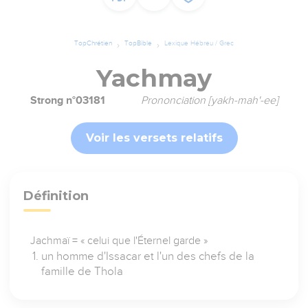
TopChrétien
TopBible
Lexique Hébreu / Grec
Yachmay
Strong n°03181
Prononciation [yakh-mah'-ee]
Voir les versets relatifs
Définition
Jachmaï = « celui que l'Éternel garde »
un homme d'Issacar et l'un des chefs de la
famille de Thola