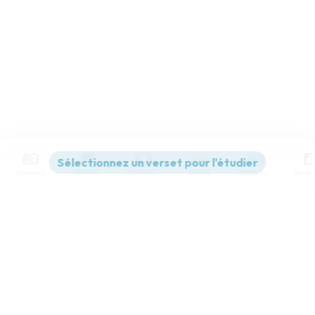
Contenus
Versions
Commentaires
Strong
Dictionnaire
Paramètres de lecture
Afficher les numéros de versets
Mode dyslexique