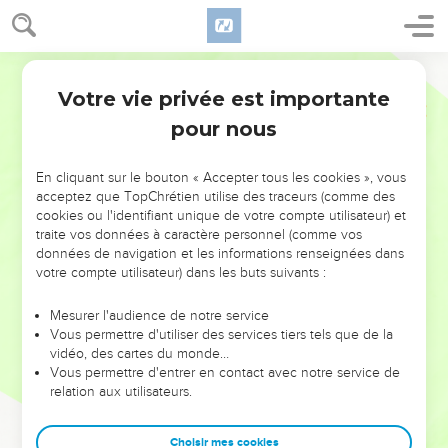
Votre vie privée est importante
pour nous
NE MANQUEZ PAS L’ÉVÉNEMENT
En cliquant sur le bouton « Accepter tous les cookies », vous
DE L’ANNÉE !
acceptez que TopChrétien utilise des traceurs (comme des
cookies ou l'identifiant unique de votre compte utilisateur) et
ET SI LEURS ERREURS POUVAIENT VOUS ÉVITER LES
traite vos données à caractère personnel (comme vos
VOTRES ?
données de navigation et les informations renseignées dans
votre compte utilisateur) dans les buts suivants :
On admire souvent les leaders pour leurs réussites, leur impact,
leur foi ou leur vision. Mais on voit moins les doutes, les erreurs
Mesurer l'audience de notre service
Vous permettre d'utiliser des services tiers tels que de la
et les saisons difficiles qu'ils ont traversés, alors même que ce
vidéo, des cartes du monde…
sont elles qui les ont façonnés.
Vous permettre d'entrer en contact avec notre service de
relation aux utilisateurs.
Dans cette conférence, leaders, entrepreneurs, et responsables
reviennent sur les erreurs marquantes de leur parcours et les
clés pour avancer avec plus de sagesse afin que leurs erreurs
Choisir mes cookies