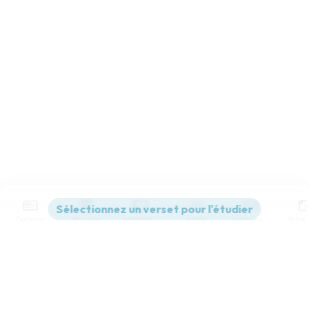
Contenus
Versions
Commentaires
Strong
Dictionnaire
Paramètres de lecture
Afficher les numéros de versets