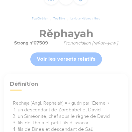
TopChrétien
TopBible
Lexique Hébreu / Grec
Rĕphayah
Strong n°07509
Prononciation [ref-aw-yaw']
Voir les versets relatifs
Définition
Rephaja (Angl. Rephaiah) = « guéri par l'Éternel »
un descendant de Zorobabel et David
un Siméonite, chef sous le règne de David
fils de Thola et petit-fils d'Issacar
fils de Binea et descendant de Saül