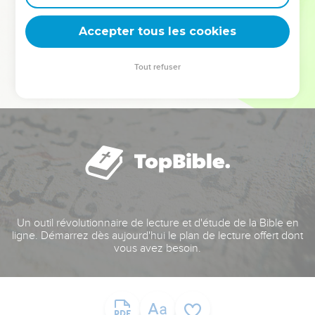
deviennent vos tremplins. Que vous guidiez un ministère, une
équipe, un groupe ou une famille, leur expérience est faite
Accepter tous les cookies
pour vous.
Tout refuser
Je découvre l’événement
Un outil révolutionnaire de lecture et d'étude de la Bible en
ligne. Démarrez dès aujourd'hui le plan de lecture offert dont
vous avez besoin.