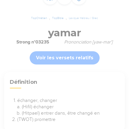
TopChrétien
TopBible
Lexique Hébreu / Grec
yamar
Strong n°03235
Prononciation [yaw-mar']
Voir les versets relatifs
Définition
échanger, changer
(Hifil) échanger
(Hitpael) entrer dans, être changé en
(TWOT) promettre