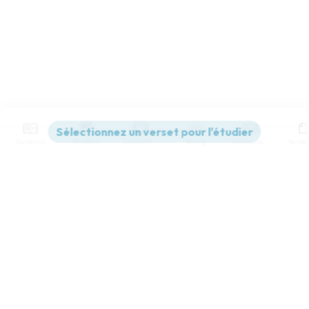
Contenus
Versions
Commentaires
Strong
Dictionnaire
Paramètres de lecture
Afficher les numéros de versets
Mode dyslexique
Désactivé
Simple
Coul
eur