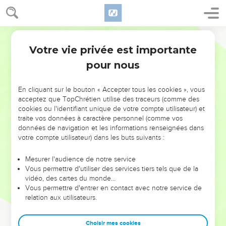
Votre vie privée est importante
pour nous
NE MANQUEZ PAS L’ÉVÉNEMENT
En cliquant sur le bouton « Accepter tous les cookies », vous
DE L’ANNÉE !
acceptez que TopChrétien utilise des traceurs (comme des
cookies ou l'identifiant unique de votre compte utilisateur) et
ET SI LEURS ERREURS POUVAIENT VOUS ÉVITER LES
traite vos données à caractère personnel (comme vos
VOTRES ?
données de navigation et les informations renseignées dans
votre compte utilisateur) dans les buts suivants :
On admire souvent les leaders pour leurs réussites, leur impact,
leur foi ou leur vision. Mais on voit moins les doutes, les erreurs
Mesurer l'audience de notre service
Vous permettre d'utiliser des services tiers tels que de la
et les saisons difficiles qu'ils ont traversés, alors même que ce
vidéo, des cartes du monde…
sont elles qui les ont façonnés.
Vous permettre d'entrer en contact avec notre service de
relation aux utilisateurs.
Dans cette conférence, leaders, entrepreneurs, et responsables
reviennent sur les erreurs marquantes de leur parcours et les
clés pour avancer avec plus de sagesse afin que leurs erreurs
Choisir mes cookies