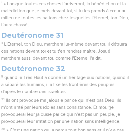
1
» Lorsque toutes ces choses t'arriveront, la bénédiction et la
malédiction que je mets devant toi, si tu les prends à cœur au
milieu de toutes les nations chez lesquelles l'Eternel, ton Dieu,
t'aura chassé,
Deutéronome 31
3
L'Eternel, ton Dieu, marchera lui-même devant toi, il détruira
ces nations devant toi et tu t'en rendras maître. Josué
marchera aussi devant toi, comme l'Eternel l'a dit.
Deutéronome 32
8
quand le Très-Haut a donné un héritage aux nations, quand il
a séparé les humains, il a fixé les frontières des peuples
d'après le nombre des Israélites.
21
Ils ont provoqué ma jalousie par ce qui n'est pas Dieu, ils
m'ont irrité par leurs idoles sans consistance. Et moi, *je
provoquerai leur jalousie par ce qui n'est pas un peuple, je
provoquerai leur irritation par une nation sans intelligence,
28
» C'est une nation qui a perdu tout bon sens et il n'y a pas