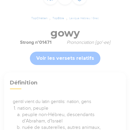
TopChrétien
TopBible
Lexique Hébreu / Grec
gowy
Strong n°01471
Prononciation [go'-ee]
Voir les versets relatifs
Définition
gentil vient du latin gentilis: nation, gens
nation, peuple
peuple non-Hébreu, descendants
d'Abraham, d'Israël
nuée de sauterelles, autres animaux,