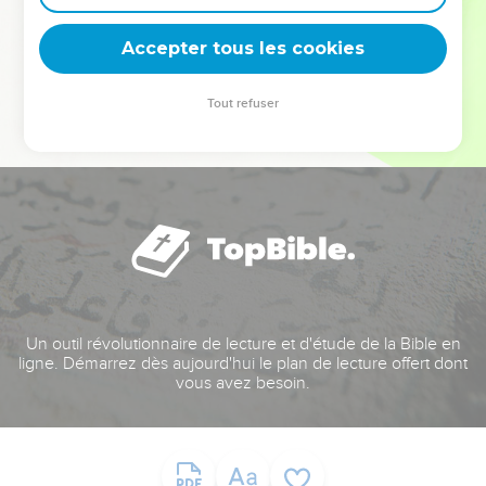
deviennent vos tremplins. Que vous guidiez un ministère, une
équipe, un groupe ou une famille, leur expérience est faite
Accepter tous les cookies
pour vous.
Tout refuser
Je découvre l’événement
Un outil révolutionnaire de lecture et d'étude de la Bible en
ligne. Démarrez dès aujourd'hui le plan de lecture offert dont
vous avez besoin.