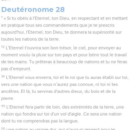
Deutéronome 28
1
» Si tu obéis à l'Eternel, ton Dieu, en respectant et en mettant
en pratique tous ses commandements que je te prescris
aujourd'hui, l'Eternel, ton Dieu, te donnera la supériorité sur
toutes les nations de la terre.
12
L'Eternel t'ouvrira son bon trésor, le ciel, pour envoyer au
moment voulu la pluie sur ton pays et pour bénir tout le travail
de tes mains. Tu prêteras à beaucoup de nations et tu ne feras
pas d’emprunt.
36
L'Eternel vous enverra, toi et le roi que tu auras établi sur toi,
vers une nation que vous n’aurez pas connue, ni toi ni tes
ancêtres. Et là, tu serviras d'autres dieux, du bois et de la
pierre.
49
L'Eternel fera partir de loin, des extrémités de la terre, une
nation qui fondra sur toi d'un vol d'aigle. Ce sera une nation
dont tu ne comprendras pas la langue,
50
une nation au visage dur, qui n'aura ni respect pour le