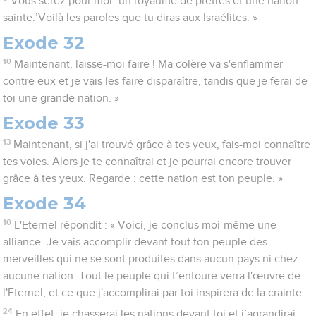
Vous serez pour moi *un royaume de prêtres et une nation
sainte.’Voilà les paroles que tu diras aux Israélites. »
Exode 32
10
Maintenant, laisse-moi faire ! Ma colère va s'enflammer
contre eux et je vais les faire disparaître, tandis que je ferai de
toi une grande nation. »
Exode 33
13
Maintenant, si j'ai trouvé grâce à tes yeux, fais-moi connaître
tes voies. Alors je te connaîtrai et je pourrai encore trouver
grâce à tes yeux. Regarde : cette nation est ton peuple. »
Exode 34
10
L'Eternel répondit : « Voici, je conclus moi-même une
alliance. Je vais accomplir devant tout ton peuple des
merveilles qui ne se sont produites dans aucun pays ni chez
aucune nation. Tout le peuple qui t’entoure verra l'œuvre de
l'Eternel, et ce que j'accomplirai par toi inspirera de la crainte.
24
En effet, je chasserai les nations devant toi et j’agrandirai