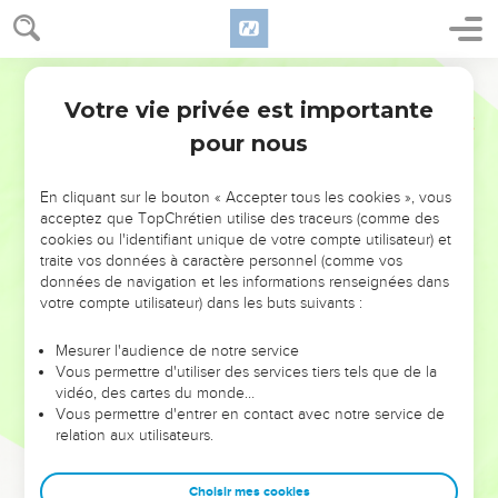
Votre vie privée est importante
pour nous
NE MANQUEZ PAS L’ÉVÉNEMENT
En cliquant sur le bouton « Accepter tous les cookies », vous
DE L’ANNÉE !
acceptez que TopChrétien utilise des traceurs (comme des
cookies ou l'identifiant unique de votre compte utilisateur) et
ET SI LEURS ERREURS POUVAIENT VOUS ÉVITER LES
traite vos données à caractère personnel (comme vos
VOTRES ?
données de navigation et les informations renseignées dans
votre compte utilisateur) dans les buts suivants :
On admire souvent les leaders pour leurs réussites, leur impact,
leur foi ou leur vision. Mais on voit moins les doutes, les erreurs
Mesurer l'audience de notre service
Vous permettre d'utiliser des services tiers tels que de la
et les saisons difficiles qu'ils ont traversés, alors même que ce
vidéo, des cartes du monde…
sont elles qui les ont façonnés.
Vous permettre d'entrer en contact avec notre service de
relation aux utilisateurs.
Dans cette conférence, leaders, entrepreneurs, et responsables
reviennent sur les erreurs marquantes de leur parcours et les
clés pour avancer avec plus de sagesse afin que leurs erreurs
Choisir mes cookies