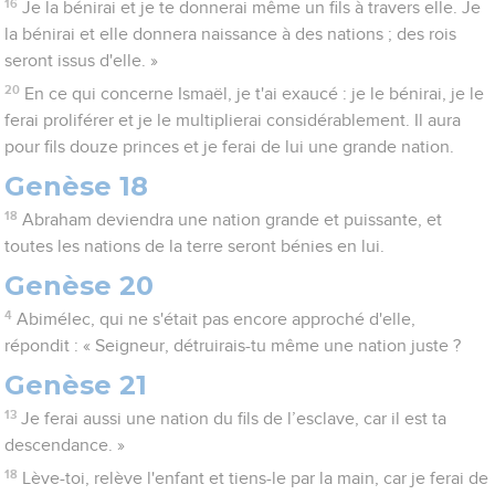
16
Je la bénirai et je te donnerai même un fils à travers elle. Je
la bénirai et elle donnera naissance à des nations ; des rois
seront issus d'elle. »
20
En ce qui concerne Ismaël, je t'ai exaucé : je le bénirai, je le
ferai proliférer et je le multiplierai considérablement. Il aura
pour fils douze princes et je ferai de lui une grande nation.
Genèse 18
18
Abraham deviendra une nation grande et puissante, et
toutes les nations de la terre seront bénies en lui.
Genèse 20
4
Abimélec, qui ne s'était pas encore approché d'elle,
répondit : « Seigneur, détruirais-tu même une nation juste ?
Genèse 21
13
Je ferai aussi une nation du fils de l’esclave, car il est ta
descendance. »
18
Lève-toi, relève l'enfant et tiens-le par la main, car je ferai de