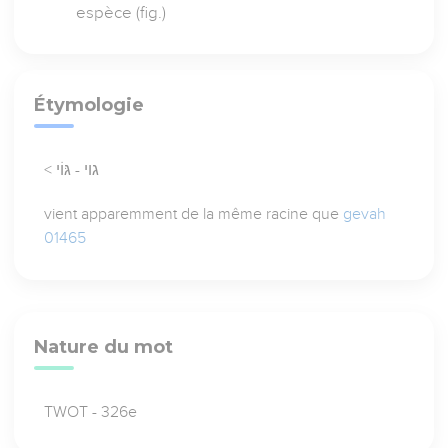
espèce (fig.)
Étymologie
< גוי - גּוֹי
vient apparemment de la même racine que
gevah
01465
Nature du mot
TWOT - 326e