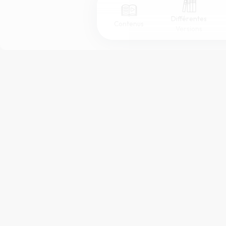
Différentes
Contenus
Versions
Afficher les numéros de versets
Mode dyslexique
Police d'écriture
Taille de texte