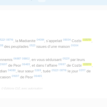
5221
08716
04084
08034
03579
, la Madianite
, s’appelait
Cozbi
,
218
0523
01004
des peuplades
issues d’une maison
06887
08802
05231
 ennemis
, en vous séduisant
par leurs
01697
06465
01697
03579
de Peor
, et dans l’affaire
de Cozbi
,
04080
0269
05221
08716
03117
dian
, leur sœur
, tuée
le jour
de
01697
06465
occasion
de Peor
.
© Éditions CLÉ, avec autorisation