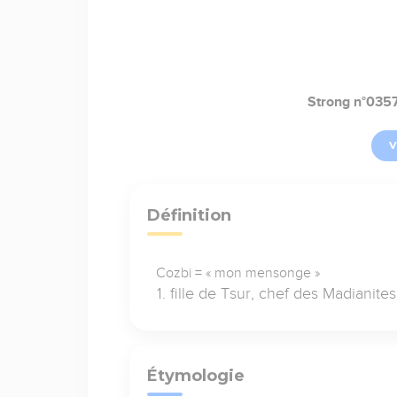
Strong n°035
V
Définition
Cozbi = « mon mensonge »
fille de Tsur, chef des Madianite
Étymologie