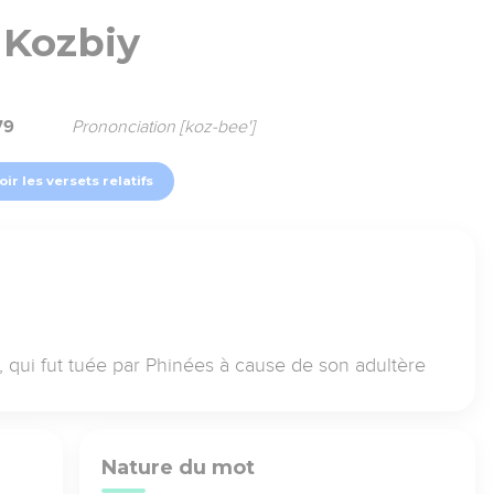
Kozbiy
79
Prononciation [koz-bee']
oir les versets relatifs
s, qui fut tuée par Phinées à cause de son adultère
Nature du mot