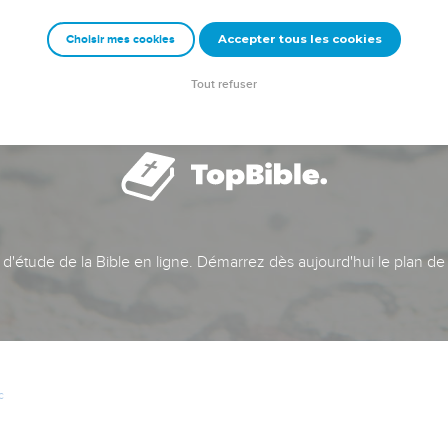
Accepter tous les cookies
Choisir mes cookies
Tout refuser
t d'étude de la Bible en ligne. Démarrez dès aujourd'hui le plan de
c