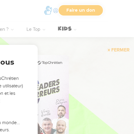
Faire un don
ien ?
Le Top
FERMER
nous
opChrétien
utilisateur)
n et les
:
 du monde…
eurs.