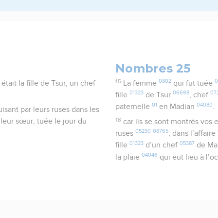
Nombres 25
15
0802
0
tait la fille de Tsur, un chef
La femme
qui fut tuée
01323
06698
07
fille
de Tsur
, chef
01
04080
paternelle
en Madian
.
isant par leurs ruses dans les
18
 leur sœur, tuée le jour du
car ils se sont montrés vos
05230
08765
ruses
, dans l’affaire
01323
05387
fille
d’un chef
de Ma
04046
la plaie
qui eut lieu à l’