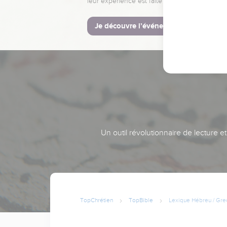
leur expérience est faite pour vous.
Je découvre l’événement
Un outil révolutionnaire de lecture e
TopChrétien
TopBible
Lexique Hébreu / Gre