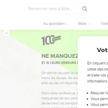
Au quotidien
Bible
Vid
Vot
NE MANQUEZ PAS L’ÉVÉ
ET SI LEURS ERREURS POUVAIENT VOUS 
En cliquant 
utilise des 
On admire souvent les leaders pour leurs réussi
et traite vo
moins les doutes, les erreurs et les saisons di
informations
elles qui les ont façonnés.
Mesurer l'
Dans cette conférence, leaders, entrepreneur
marquantes de leur parcours et les clés pour
Vous perme
deviennent vos tremplins. Que vous guidiez 
Vous perme