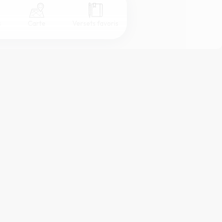
s
Carte
Versets favoris
Coul
eur
Désactivé
Simple
Serif
Sans-serif
Grand
Moyen
Petit