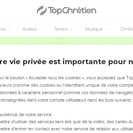
éos
Audios
Textes
Musique
Chrét
re vie privée est importante pour 
NEMENT DE L’ANNÉE !
ÉVITER LES VOTRES ?
sur le bouton « Accepter tous les cookies », vous acceptez que T
traceurs (comme des cookies ou l'identifiant unique de votre compte 
tes, leur impact, leur foi ou leur vision. Mais on voit
s données à caractère personnel (comme vos données de navigatio
fficiles qu'ils ont traversés, alors même que ce sont
 renseignées dans votre compte utilisateur) dans les buts suivants 
audience de notre service
s, et responsables reviennent sur les erreurs
 avancer avec plus de sagesse afin que leurs erreurs
ttre d'utiliser des services tiers tels que de la vidéo, des cartes
un ministère, une équipe, un groupe ou une famille,
ttre d'entrer en contact avec notre service de relation aux utilisat