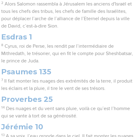
2
Alors Salomon rassembla à Jérusalem les anciens d'Israël et
tous les chefs des tribus, les chefs de famille des Israélites,
pour déplacer l’arche de l’alliance de l’Eternel depuis la ville
de David, c’est-à-dire Sion.
Esdras 1
8
Cyrus, roi de Perse, les rendit par l’intermédiaire de
Mithredath, le trésorier, qui en fit le compte pour Sheshbatsar,
le prince de Juda.
Psaumes 135
7
Il fait monter les nuages des extrémités de la terre, il produit
les éclairs et la pluie, il tire le vent de ses trésors.
Proverbes 25
14
Des nuages et du vent sans pluie, voilà ce qu’est l’homme
qui se vante à tort de sa générosité.
Jérémie 10
13
A sa voix, l’eau gronde dans le ciel. Il fait monter les nuages