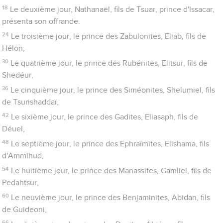
18
Le deuxième jour, Nathanaël, fils de Tsuar, prince d'Issacar,
présenta son offrande.
24
Le troisième jour, le prince des Zabulonites, Eliab, fils de
Hélon,
30
Le quatrième jour, le prince des Rubénites, Elitsur, fils de
Shedéur,
36
Le cinquième jour, le prince des Siméonites, Shelumiel, fils
de Tsurishaddaï,
42
Le sixième jour, le prince des Gadites, Eliasaph, fils de
Déuel,
48
Le septième jour, le prince des Ephraïmites, Elishama, fils
d'Ammihud,
54
Le huitième jour, le prince des Manassites, Gamliel, fils de
Pedahtsur,
60
Le neuvième jour, le prince des Benjaminites, Abidan, fils
de Guideoni,
66