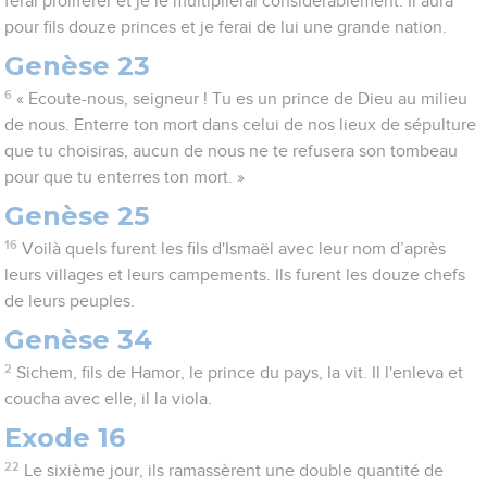
ferai proliférer et je le multiplierai considérablement. Il aura
pour fils douze princes et je ferai de lui une grande nation.
Genèse 23
6
« Ecoute-nous, seigneur ! Tu es un prince de Dieu au milieu
de nous. Enterre ton mort dans celui de nos lieux de sépulture
que tu choisiras, aucun de nous ne te refusera son tombeau
pour que tu enterres ton mort. »
Genèse 25
16
Voilà quels furent les fils d'Ismaël avec leur nom d’après
leurs villages et leurs campements. Ils furent les douze chefs
de leurs peuples.
Genèse 34
2
Sichem, fils de Hamor, le prince du pays, la vit. Il l'enleva et
coucha avec elle, il la viola.
Exode 16
22
Le sixième jour, ils ramassèrent une double quantité de