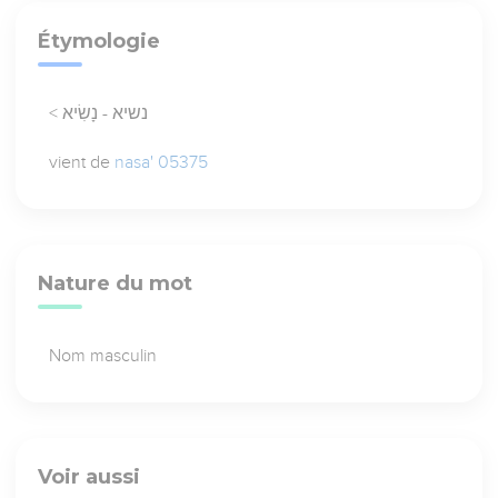
Étymologie
< נשיא - נָשִׂיא
vient de
nasa' 05375
Nature du mot
Nom masculin
Voir aussi