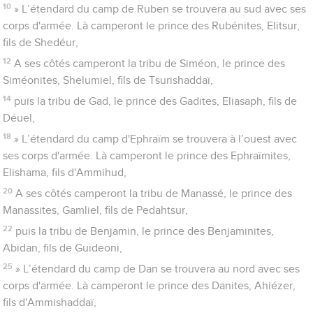
10
» L’étendard du camp de Ruben se trouvera au sud avec ses
corps d'armée. Là camperont le prince des Rubénites, Elitsur,
fils de Shedéur,
12
A ses côtés camperont la tribu de Siméon, le prince des
Siméonites, Shelumiel, fils de Tsurishaddaï,
14
puis la tribu de Gad, le prince des Gadites, Eliasaph, fils de
Déuel,
18
» L’étendard du camp d'Ephraïm se trouvera à l’ouest avec
ses corps d'armée. Là camperont le prince des Ephraïmites,
Elishama, fils d'Ammihud,
20
A ses côtés camperont la tribu de Manassé, le prince des
Manassites, Gamliel, fils de Pedahtsur,
22
puis la tribu de Benjamin, le prince des Benjaminites,
Abidan, fils de Guideoni,
25
» L’étendard du camp de Dan se trouvera au nord avec ses
corps d'armée. Là camperont le prince des Danites, Ahiézer,
fils d'Ammishaddaï,