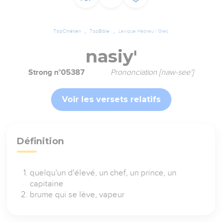
TopChrétien
TopBible
Lexique Hébreu / Grec
nasiy'
Strong n°05387
Prononciation [naw-see']
Voir les versets relatifs
Définition
quelqu'un d'élevé, un chef, un prince, un
capitaine
brume qui se lève, vapeur