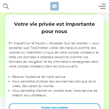
Votre vie privée est importante
pour nous
NE MANQUEZ PAS L’ÉVÉNEMENT
En cliquant sur le bouton « Accepter tous les cookies », vous
DE L’ANNÉE !
acceptez que TopChrétien utilise des traceurs (comme des
cookies ou l'identifiant unique de votre compte utilisateur) et
ET SI LEURS ERREURS POUVAIENT VOUS ÉVITER LES
traite vos données à caractère personnel (comme vos
VOTRES ?
données de navigation et les informations renseignées dans
votre compte utilisateur) dans les buts suivants :
On admire souvent les leaders pour leurs réussites, leur impact,
leur foi ou leur vision. Mais on voit moins les doutes, les erreurs
Mesurer l'audience de notre service
Vous permettre d'utiliser des services tiers tels que de la
et les saisons difficiles qu'ils ont traversés, alors même que ce
vidéo, des cartes du monde…
sont elles qui les ont façonnés.
Vous permettre d'entrer en contact avec notre service de
relation aux utilisateurs.
Dans cette conférence, leaders, entrepreneurs, et responsables
reviennent sur les erreurs marquantes de leur parcours et les
clés pour avancer avec plus de sagesse afin que leurs erreurs
Choisir mes cookies