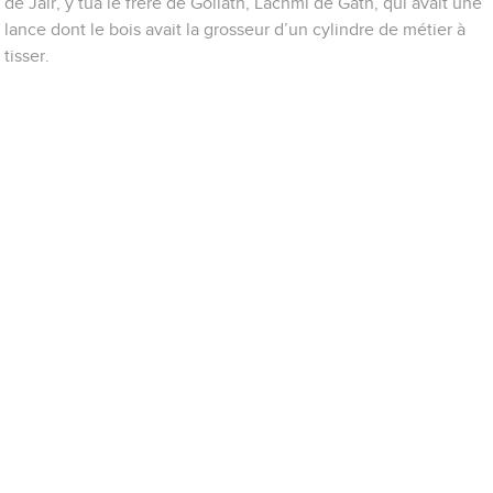
de Jaïr, y tua le frère de Goliath, Lachmi de Gath, qui avait une
lance dont le bois avait la grosseur d’un cylindre de métier à
tisser.