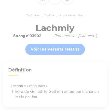
TopChrétien
TopBible
Lexique Hébreu / Grec
Lachmiy
Strong n°03902
Prononciation [lakh-mee']
Voir les versets relatifs
Définition
Lachmi = « mon pain »
frère de Goliath le Gathien et tué par Elchanan
le fils de Jaïr