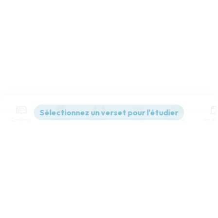
Contenus
Versions
Commentaires
Strong
Dictionnaire
Paramètres de lecture
Afficher les numéros de versets
Mode dyslexique