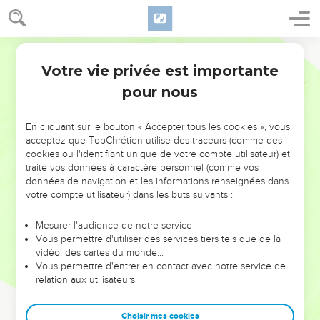
Votre vie privée est importante
pour nous
NE MANQUEZ PAS L’ÉVÉNEMENT
En cliquant sur le bouton « Accepter tous les cookies », vous
DE L’ANNÉE !
acceptez que TopChrétien utilise des traceurs (comme des
cookies ou l'identifiant unique de votre compte utilisateur) et
ET SI LEURS ERREURS POUVAIENT VOUS ÉVITER LES
traite vos données à caractère personnel (comme vos
VOTRES ?
données de navigation et les informations renseignées dans
votre compte utilisateur) dans les buts suivants :
On admire souvent les leaders pour leurs réussites, leur impact,
leur foi ou leur vision. Mais on voit moins les doutes, les erreurs
Mesurer l'audience de notre service
Vous permettre d'utiliser des services tiers tels que de la
et les saisons difficiles qu'ils ont traversés, alors même que ce
vidéo, des cartes du monde…
sont elles qui les ont façonnés.
Vous permettre d'entrer en contact avec notre service de
relation aux utilisateurs.
Dans cette conférence, leaders, entrepreneurs, et responsables
reviennent sur les erreurs marquantes de leur parcours et les
clés pour avancer avec plus de sagesse afin que leurs erreurs
Choisir mes cookies