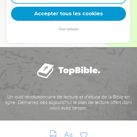
deviennent vos tremplins. Que vous guidiez un ministère, une
équipe, un groupe ou une famille, leur expérience est faite
Accepter tous les cookies
pour vous.
Tout refuser
Je découvre l’événement
Un outil révolutionnaire de lecture et d'étude de la Bible en
ligne. Démarrez dès aujourd'hui le plan de lecture offert dont
vous avez besoin.