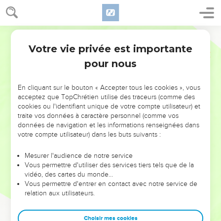
Votre vie privée est importante
pour nous
NE MANQUEZ PAS L’ÉVÉNEMENT
En cliquant sur le bouton « Accepter tous les cookies », vous
DE L’ANNÉE !
acceptez que TopChrétien utilise des traceurs (comme des
cookies ou l'identifiant unique de votre compte utilisateur) et
ET SI LEURS ERREURS POUVAIENT VOUS ÉVITER LES
traite vos données à caractère personnel (comme vos
VOTRES ?
données de navigation et les informations renseignées dans
votre compte utilisateur) dans les buts suivants :
On admire souvent les leaders pour leurs réussites, leur impact,
leur foi ou leur vision. Mais on voit moins les doutes, les erreurs
Mesurer l'audience de notre service
Vous permettre d'utiliser des services tiers tels que de la
et les saisons difficiles qu'ils ont traversés, alors même que ce
vidéo, des cartes du monde…
sont elles qui les ont façonnés.
Vous permettre d'entrer en contact avec notre service de
relation aux utilisateurs.
Dans cette conférence, leaders, entrepreneurs, et responsables
reviennent sur les erreurs marquantes de leur parcours et les
clés pour avancer avec plus de sagesse afin que leurs erreurs
Choisir mes cookies