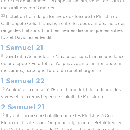
entre les deux armées. Il s’appelait Goliath, venait de Gath et
mesurait environ 3 mètres.
23
Il était en train de parler avec eux lorsque le Philistin de
Gath appelé Goliath s'avança entre les deux armées, hors des
rangs des Philistins. Il tint les mêmes discours que les autres
fois et David les entendit.
1 Samuel 21
9
David dit à Achimélec : « N'as-tu pas sous la main une lance
ou une épée ? En effet, je n'ai pris avec moi ni mon épée ni
mes armes, parce que l'ordre du roi était urgent. »
1 Samuel 22
10
Achimélec a consulté l'Eternel pour lui. Il lui a donné des
vivres et lui a remis l'épée de Goliath, le Philistin. »
2 Samuel 21
19
Il y eut encore une bataille contre les Philistins à Gob.
Elchanan, fils de Jaaré-Oreguim, originaire de Bethléhem, y
tua Goliath, un homme de Gath qui avait une lance dont le