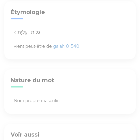
Étymologie
< גלית - גָּלְיַת
vient peut-être de
galah 01540
Nature du mot
Nom propre masculin
Voir aussi