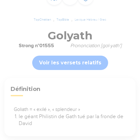
TopChrétien
TopBible
Lexique Hébreu / Grec
Golyath
Strong n°01555
Prononciation [gol-yath']
Voir les versets relatifs
Définition
Goliath = « exilé », « splendeur »
le géant Philistin de Gath tué par la fronde de
David