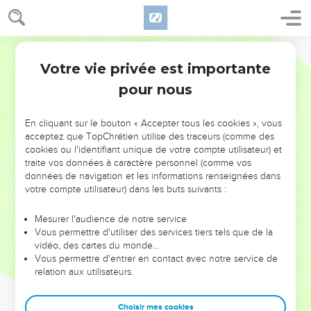
Votre vie privée est importante
pour nous
NE MANQUEZ PAS L’ÉVÉNEMENT
En cliquant sur le bouton « Accepter tous les cookies », vous
DE L’ANNÉE !
acceptez que TopChrétien utilise des traceurs (comme des
cookies ou l'identifiant unique de votre compte utilisateur) et
ET SI LEURS ERREURS POUVAIENT VOUS ÉVITER LES
traite vos données à caractère personnel (comme vos
VOTRES ?
données de navigation et les informations renseignées dans
votre compte utilisateur) dans les buts suivants :
On admire souvent les leaders pour leurs réussites, leur impact,
leur foi ou leur vision. Mais on voit moins les doutes, les erreurs
Mesurer l'audience de notre service
Vous permettre d'utiliser des services tiers tels que de la
et les saisons difficiles qu'ils ont traversés, alors même que ce
vidéo, des cartes du monde…
sont elles qui les ont façonnés.
Vous permettre d'entrer en contact avec notre service de
relation aux utilisateurs.
Dans cette conférence, leaders, entrepreneurs, et responsables
reviennent sur les erreurs marquantes de leur parcours et les
clés pour avancer avec plus de sagesse afin que leurs erreurs
Choisir mes cookies