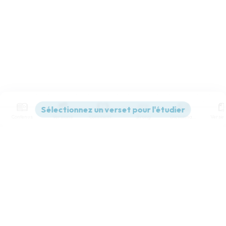
Contenus
Versions
Commentaires
Strong
Dictionnaire
Paramètres de lecture
Afficher les numéros de versets
Mode dyslexique
Désactivé
Simple
Coul
eur