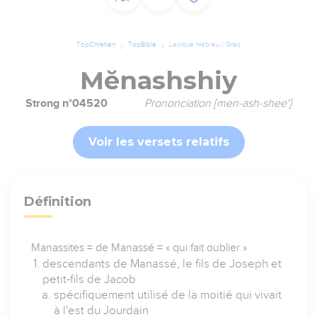
TopChrétien
TopBible
Lexique Hébreu / Grec
Mĕnashshiy
Strong n°04520
Prononciation [men-ash-shee']
Voir les versets relatifs
Définition
Manassites = de Manassé = « qui fait oublier »
descendants de Manassé, le fils de Joseph et
petit-fils de Jacob
spécifiquement utilisé de la moitié qui vivait
à l'est du Jourdain