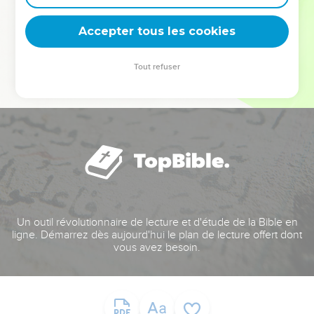
deviennent vos tremplins. Que vous guidiez un ministère, une
équipe, un groupe ou une famille, leur expérience est faite
Accepter tous les cookies
pour vous.
Tout refuser
Je découvre l’événement
Un outil révolutionnaire de lecture et d'étude de la Bible en
ligne. Démarrez dès aujourd'hui le plan de lecture offert dont
vous avez besoin.