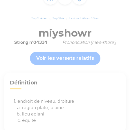
TopChrétien
TopBible
Lexique Hébreu / Grec
miyshowr
Strong n°04334
Prononciation [mee-shore']
Voir les versets relatifs
Définition
endroit de niveau, droiture
région plate, plaine
lieu aplani
équité