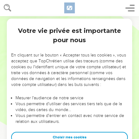
Votre vie privée est importante
pour nous
NE MANQUEZ PAS L’ÉVÉNEMENT
En cliquant sur le bouton « Accepter tous les cookies », vous
DE L’ANNÉE !
acceptez que TopChrétien utilise des traceurs (comme des
cookies ou l'identifiant unique de votre compte utilisateur) et
ET SI LEURS ERREURS POUVAIENT VOUS ÉVITER LES
traite vos données à caractère personnel (comme vos
VOTRES ?
données de navigation et les informations renseignées dans
votre compte utilisateur) dans les buts suivants :
On admire souvent les leaders pour leurs réussites, leur impact,
leur foi ou leur vision. Mais on voit moins les doutes, les erreurs
Mesurer l'audience de notre service
Vous permettre d'utiliser des services tiers tels que de la
et les saisons difficiles qu'ils ont traversés, alors même que ce
vidéo, des cartes du monde…
sont elles qui les ont façonnés.
Vous permettre d'entrer en contact avec notre service de
relation aux utilisateurs.
Dans cette conférence, leaders, entrepreneurs, et responsables
reviennent sur les erreurs marquantes de leur parcours et les
clés pour avancer avec plus de sagesse afin que leurs erreurs
Choisir mes cookies