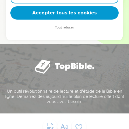
deviennent vos tremplins. Que vous guidiez un ministère, une
équipe, un groupe ou une famille, leur expérience est faite
Accepter tous les cookies
pour vous.
Tout refuser
Je découvre l’événement
Un outil révolutionnaire de lecture et d'étude de la Bible en
ligne. Démarrez dès aujourd'hui le plan de lecture offert dont
vous avez besoin.