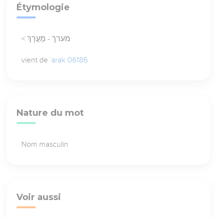
Étymologie
< מערך - מַעֲרָךְ
vient de
`arak 06186
Nature du mot
Nom masculin
Voir aussi