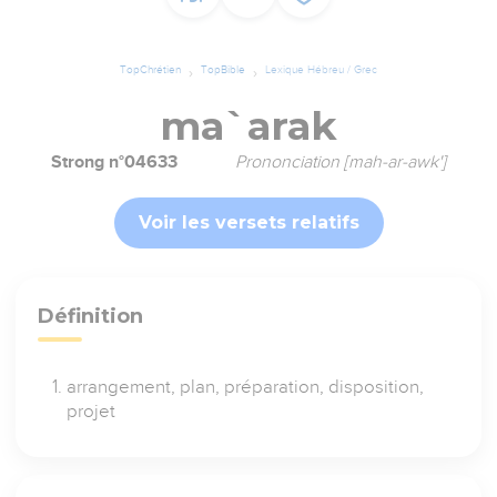
TopChrétien
TopBible
Lexique Hébreu / Grec
ma`arak
Strong n°04633
Prononciation [mah-ar-awk']
Voir les versets relatifs
Définition
arrangement, plan, préparation, disposition,
projet