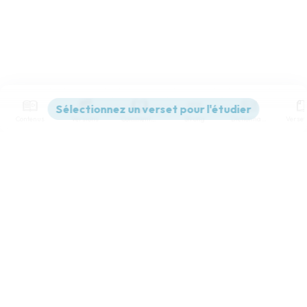
Contenus
Versions
Commentaires
Strong
Dictionnaire
Paramètres de lecture
Afficher les numéros de versets
Mode dyslexique
Désactivé
Simple
Coul
eur
Police d'écriture