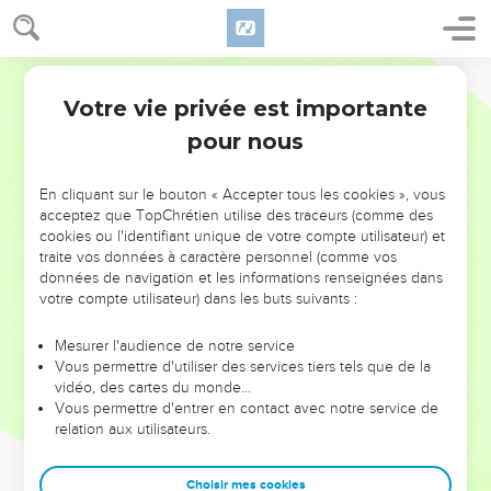
Votre vie privée est importante
pour nous
NE MANQUEZ PAS L’ÉVÉNEMENT
En cliquant sur le bouton « Accepter tous les cookies », vous
DE L’ANNÉE !
acceptez que TopChrétien utilise des traceurs (comme des
cookies ou l'identifiant unique de votre compte utilisateur) et
ET SI LEURS ERREURS POUVAIENT VOUS ÉVITER LES
traite vos données à caractère personnel (comme vos
VOTRES ?
données de navigation et les informations renseignées dans
votre compte utilisateur) dans les buts suivants :
On admire souvent les leaders pour leurs réussites, leur impact,
leur foi ou leur vision. Mais on voit moins les doutes, les erreurs
Mesurer l'audience de notre service
Vous permettre d'utiliser des services tiers tels que de la
et les saisons difficiles qu'ils ont traversés, alors même que ce
vidéo, des cartes du monde…
sont elles qui les ont façonnés.
Vous permettre d'entrer en contact avec notre service de
relation aux utilisateurs.
Dans cette conférence, leaders, entrepreneurs, et responsables
reviennent sur les erreurs marquantes de leur parcours et les
clés pour avancer avec plus de sagesse afin que leurs erreurs
Choisir mes cookies