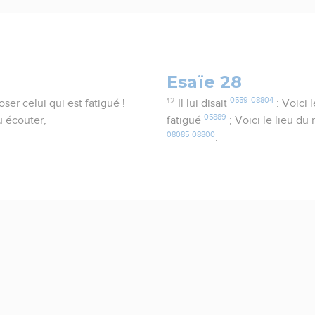
Esaïe 28
12
0559
08804
poser celui qui est fatigué !
Il lui disait
: Voici 
05889
u écouter,
fatigué
; Voici le lieu du
08085
08800
.