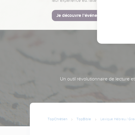
leur expérience est faite pour vous.
Je découvre l’événement
Un outil révolutionnaire de lecture e
TopChrétien
TopBible
Lexique Hébreu / Gre