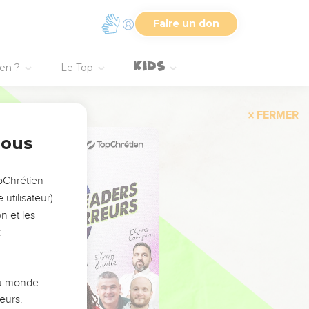
Faire un don
ien ?
Le Top
FERMER
nous
opChrétien
utilisateur)
n et les
:
 du monde…
eurs.