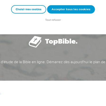
Accepter tous les cookies
Choisir mes cookies
Tout refuser
t d'étude de la Bible en ligne. Démarrez dès aujourd'hui le plan de
c