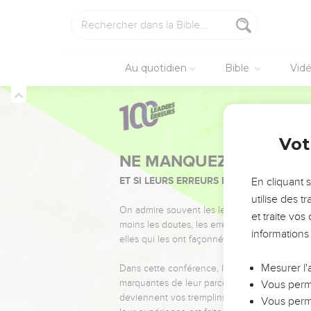
Au quotidien
Bible
Vid
Vot
NE MANQUEZ PAS L’ÉVÉ
ET SI LEURS ERREURS POUVAIENT VOUS 
En cliquant 
utilise des 
On admire souvent les leaders pour leurs réussi
et traite vo
moins les doutes, les erreurs et les saisons di
informations
elles qui les ont façonnés.
Mesurer l'
Dans cette conférence, leaders, entrepreneur
marquantes de leur parcours et les clés pour
Vous perme
deviennent vos tremplins. Que vous guidiez 
Vous perme