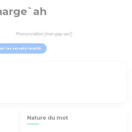
arge`ah
4
Prononciation [mar-gay-aw']
oir les versets relatifs
Nature du mot