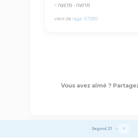
< מרגעה - מַרְגֵּעָה
vient de
raga` 07280
Vous avez aimé ? Partagez
Segond 21