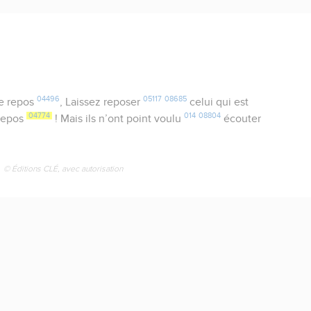
04496
05117
08685
le repos
, Laissez reposer
celui qui est
04774
014
08804
 repos
! Mais ils n’ont point voulu
écouter
© Éditions CLÉ, avec autorisation