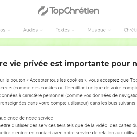
éos
Audios
Textes
Musique
Chrét
re vie privée est importante pour 
NEMENT DE L’ANNÉE !
ÉVITER LES VOTRES ?
sur le bouton « Accepter tous les cookies », vous acceptez que T
traceurs (comme des cookies ou l'identifiant unique de votre compte 
tes, leur impact, leur foi ou leur vision. Mais on voit
s données à caractère personnel (comme vos données de navigatio
fficiles qu'ils ont traversés, alors même que ce sont
 renseignées dans votre compte utilisateur) dans les buts suivants 
audience de notre service
s, et responsables reviennent sur les erreurs
 avancer avec plus de sagesse afin que leurs erreurs
ttre d'utiliser des services tiers tels que de la vidéo, des cartes
un ministère, une équipe, un groupe ou une famille,
ttre d'entrer en contact avec notre service de relation aux utilisat