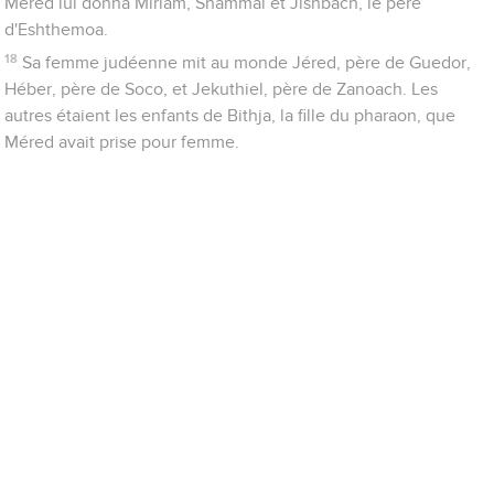
Méred lui donna Miriam, Shammaï et Jishbach, le père
d'Eshthemoa.
18
Sa femme judéenne mit au monde Jéred, père de Guedor,
Héber, père de Soco, et Jekuthiel, père de Zanoach. Les
autres étaient les enfants de Bithja, la fille du pharaon, que
Méred avait prise pour femme.