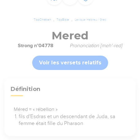
TopChrétien
TopBible
Lexique Hébreu / Grec
Mered
Strong n°04778
Prononciation [meh'-red]
Voir les versets relatifs
Définition
Méred = « rébellion »
fils d'Esdras et un descendant de Juda, sa
femme était fille du Pharaon