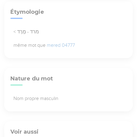
Étymologie
< מרד - מֶרֶד
même mot que
mered 04777
Nature du mot
Nom propre masculin
Voir aussi