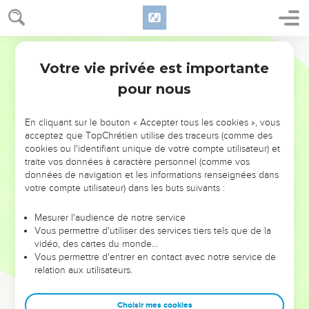
Votre vie privée est importante
pour nous
NE MANQUEZ PAS L’ÉVÉNEMENT
En cliquant sur le bouton « Accepter tous les cookies », vous
DE L’ANNÉE !
acceptez que TopChrétien utilise des traceurs (comme des
cookies ou l'identifiant unique de votre compte utilisateur) et
ET SI LEURS ERREURS POUVAIENT VOUS ÉVITER LES
traite vos données à caractère personnel (comme vos
VOTRES ?
données de navigation et les informations renseignées dans
votre compte utilisateur) dans les buts suivants :
On admire souvent les leaders pour leurs réussites, leur impact,
leur foi ou leur vision. Mais on voit moins les doutes, les erreurs
Mesurer l'audience de notre service
Vous permettre d'utiliser des services tiers tels que de la
et les saisons difficiles qu'ils ont traversés, alors même que ce
vidéo, des cartes du monde…
sont elles qui les ont façonnés.
Vous permettre d'entrer en contact avec notre service de
relation aux utilisateurs.
Dans cette conférence, leaders, entrepreneurs, et responsables
reviennent sur les erreurs marquantes de leur parcours et les
clés pour avancer avec plus de sagesse afin que leurs erreurs
Choisir mes cookies