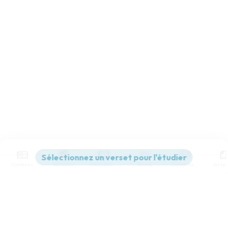
Contenus
Versions
Commentaires
Strong
Dictionnaire
Paramètres de lecture
Afficher les numéros de versets