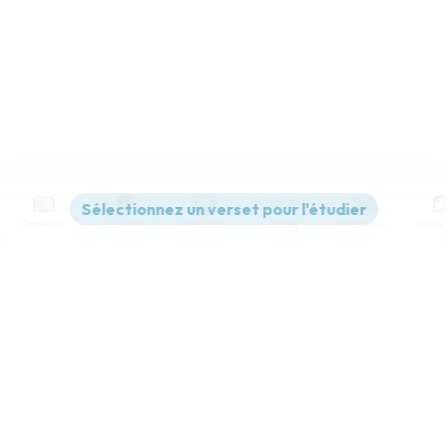
Contenus
Versions
Commentaires
Strong
Dictionnaire
Paramètres de lecture
Afficher les numéros de versets
Mode dyslexique
Désactivé
Simple
Coul
eur