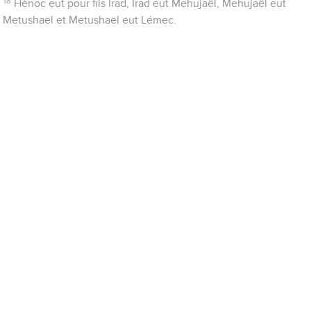
18
Hénoc eut pour fils Irad, Irad eut Mehujaël, Mehujaël eut
Metushaël et Metushaël eut Lémec.