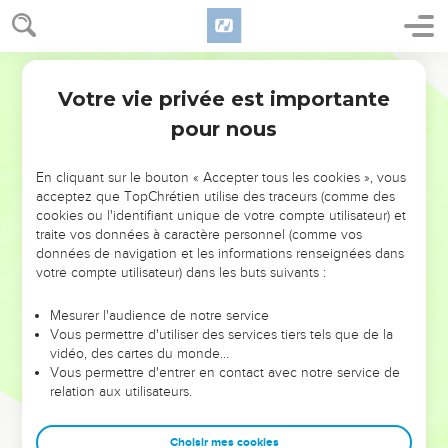
Votre vie privée est importante
pour nous
NE MANQUEZ PAS L’ÉVÉNEMENT
En cliquant sur le bouton « Accepter tous les cookies », vous
DE L’ANNÉE !
acceptez que TopChrétien utilise des traceurs (comme des
cookies ou l'identifiant unique de votre compte utilisateur) et
ET SI LEURS ERREURS POUVAIENT VOUS ÉVITER LES
traite vos données à caractère personnel (comme vos
VOTRES ?
données de navigation et les informations renseignées dans
votre compte utilisateur) dans les buts suivants :
On admire souvent les leaders pour leurs réussites, leur impact,
leur foi ou leur vision. Mais on voit moins les doutes, les erreurs
Mesurer l'audience de notre service
Vous permettre d'utiliser des services tiers tels que de la
et les saisons difficiles qu'ils ont traversés, alors même que ce
vidéo, des cartes du monde…
sont elles qui les ont façonnés.
Vous permettre d'entrer en contact avec notre service de
relation aux utilisateurs.
Dans cette conférence, leaders, entrepreneurs, et responsables
reviennent sur les erreurs marquantes de leur parcours et les
clés pour avancer avec plus de sagesse afin que leurs erreurs
Choisir mes cookies