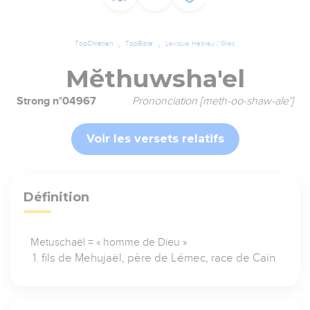
TopChrétien
TopBible
Lexique Hébreu / Grec
Mĕthuwsha'el
Strong n°04967
Prononciation [meth-oo-shaw-ale']
Voir les versets relatifs
Définition
Metuschaël = « homme de Dieu »
fils de Mehujaël, père de Lémec, race de Caïn