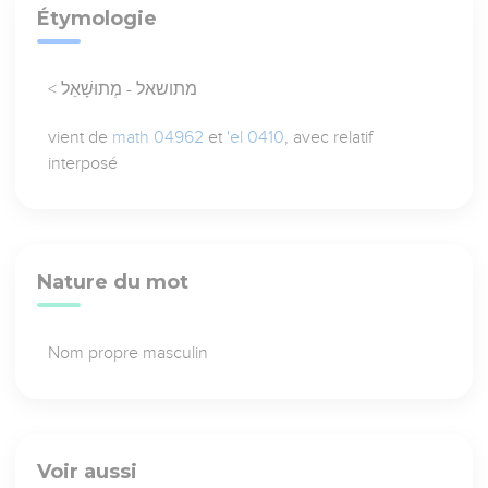
Étymologie
< מתושאל - מְתוּשָׁאֵל
vient de
math 04962
et
'el 0410
, avec relatif
interposé
Nature du mot
Nom propre masculin
Voir aussi