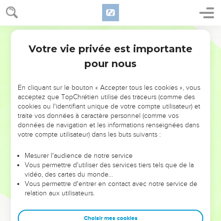
Votre vie privée est importante
pour nous
NE MANQUEZ PAS L’ÉVÉNEMENT
En cliquant sur le bouton « Accepter tous les cookies », vous
DE L’ANNÉE !
acceptez que TopChrétien utilise des traceurs (comme des
cookies ou l'identifiant unique de votre compte utilisateur) et
ET SI LEURS ERREURS POUVAIENT VOUS ÉVITER LES
traite vos données à caractère personnel (comme vos
VOTRES ?
données de navigation et les informations renseignées dans
votre compte utilisateur) dans les buts suivants :
On admire souvent les leaders pour leurs réussites, leur impact,
leur foi ou leur vision. Mais on voit moins les doutes, les erreurs
Mesurer l'audience de notre service
Vous permettre d'utiliser des services tiers tels que de la
et les saisons difficiles qu'ils ont traversés, alors même que ce
vidéo, des cartes du monde…
sont elles qui les ont façonnés.
Vous permettre d'entrer en contact avec notre service de
relation aux utilisateurs.
Dans cette conférence, leaders, entrepreneurs, et responsables
reviennent sur les erreurs marquantes de leur parcours et les
clés pour avancer avec plus de sagesse afin que leurs erreurs
Choisir mes cookies