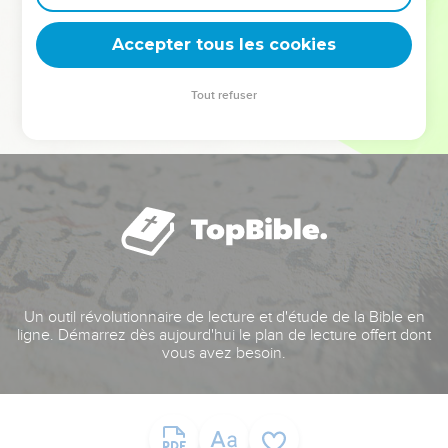
deviennent vos tremplins. Que vous guidiez un ministère, une
équipe, un groupe ou une famille, leur expérience est faite
Accepter tous les cookies
pour vous.
Tout refuser
Je découvre l’événement
Un outil révolutionnaire de lecture et d'étude de la Bible en
ligne. Démarrez dès aujourd'hui le plan de lecture offert dont
vous avez besoin.