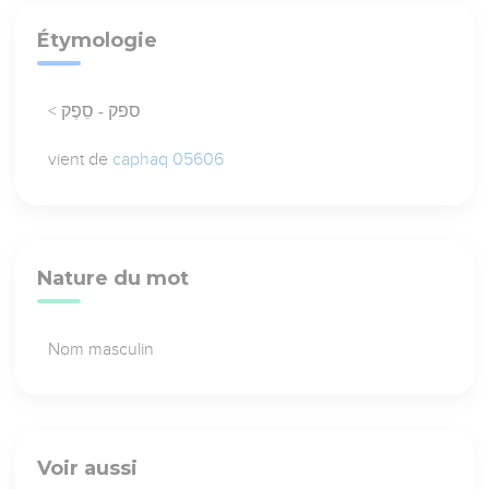
Étymologie
< ספק - סֵפֶק
vient de
caphaq 05606
Nature du mot
Nom masculin
Voir aussi