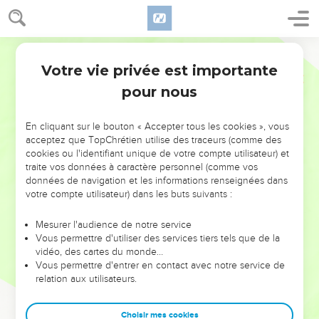
Votre vie privée est importante
pour nous
NE MANQUEZ PAS L’ÉVÉNEMENT
En cliquant sur le bouton « Accepter tous les cookies », vous
DE L’ANNÉE !
acceptez que TopChrétien utilise des traceurs (comme des
cookies ou l'identifiant unique de votre compte utilisateur) et
ET SI LEURS ERREURS POUVAIENT VOUS ÉVITER LES
traite vos données à caractère personnel (comme vos
VOTRES ?
données de navigation et les informations renseignées dans
votre compte utilisateur) dans les buts suivants :
On admire souvent les leaders pour leurs réussites, leur impact,
leur foi ou leur vision. Mais on voit moins les doutes, les erreurs
Mesurer l'audience de notre service
Vous permettre d'utiliser des services tiers tels que de la
et les saisons difficiles qu'ils ont traversés, alors même que ce
vidéo, des cartes du monde…
sont elles qui les ont façonnés.
Vous permettre d'entrer en contact avec notre service de
relation aux utilisateurs.
Dans cette conférence, leaders, entrepreneurs, et responsables
reviennent sur les erreurs marquantes de leur parcours et les
clés pour avancer avec plus de sagesse afin que leurs erreurs
Choisir mes cookies