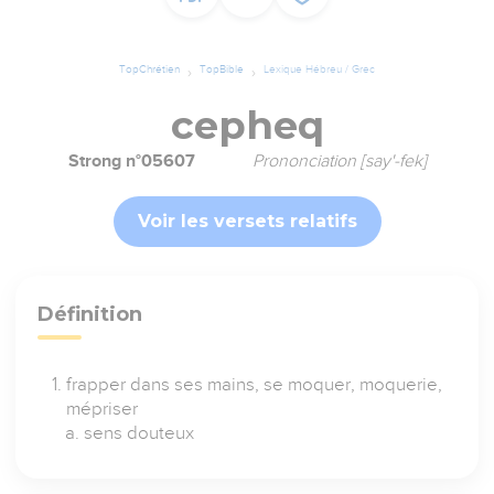
TopChrétien
TopBible
Lexique Hébreu / Grec
cepheq
Strong n°05607
Prononciation [say'-fek]
Voir les versets relatifs
Définition
frapper dans ses mains, se moquer, moquerie,
mépriser
sens douteux