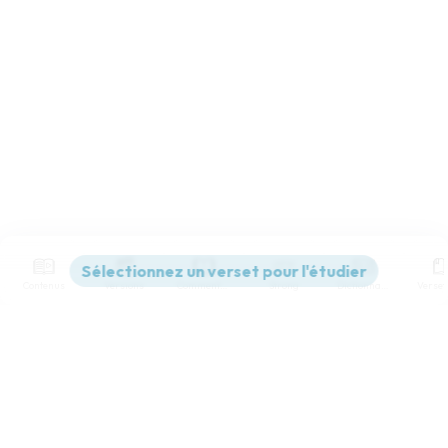
Contenus
Versions
Commentaires
Strong
Dictionnaire
Paramètres de lecture
Afficher les numéros de versets