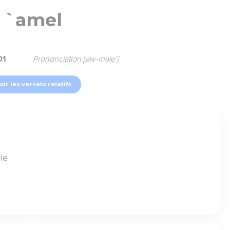
`amel
01
Prononciation [aw-male']
oir les versets relatifs
ble