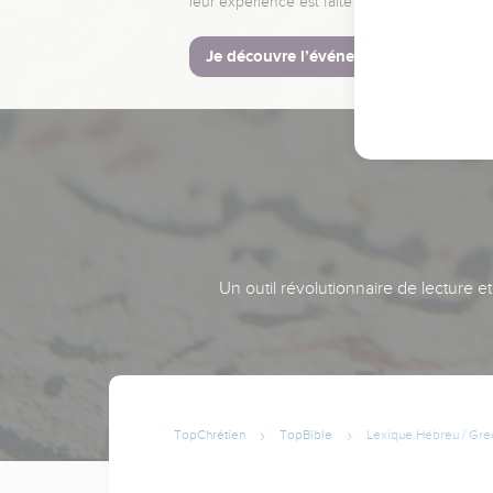
leur expérience est faite pour vous.
Je découvre l’événement
Un outil révolutionnaire de lecture e
TopChrétien
TopBible
Lexique Hébreu / Gre