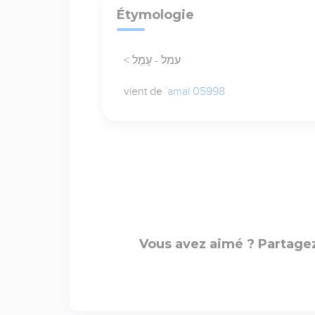
Étymologie
< עמל - עָמֵל
vient de
`amal 05998
Vous avez aimé ? Partagez