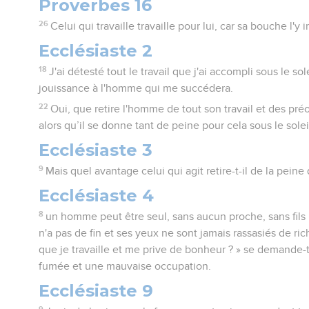
Proverbes 16
26
Celui qui travaille travaille pour lui, car sa bouche l'y i
Ecclésiaste 2
18
J'ai détesté tout le travail que j'ai accompli sous le sole
jouissance à l'homme qui me succédera.
22
Oui, que retire l'homme de tout son travail et des pr
alors qu’il se donne tant de peine pour cela sous le solei
Ecclésiaste 3
9
Mais quel avantage celui qui agit retire-t-il de la peine
Ecclésiaste 4
8
un homme peut être seul, sans aucun proche, sans fils ni
n'a pas de fin et ses yeux ne sont jamais rassasiés de ri
que je travaille et me prive de bonheur ? » se demande-t-i
fumée et une mauvaise occupation.
Ecclésiaste 9
9