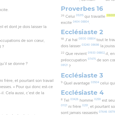
Proverbes 16
ncite.
26
05315
0600
Celui
qui travaille
0404
08804
excite
.
il et dont je dois laisser la
Ecclésiaste 2
18
08130
08804
J’ai haï
tout le tra
éoccupations de son cœur,
03240
08686
dois laisser
la joui
l ?
22
01933
08802
Que revient
-il, e
07475
préoccupation
de son c
 qu’il se donne ?
08121
?
Ecclésiaste 3
 frère, et pourtant son travail
9
03504
Quel avantage
celui qui
chesses. « Pour qui donc est-ce
Ecclésiaste 4
l. Cela aussi, c’est de la
8
03426
0259
Tel
homme
est seu
01121
0251
ni frère
, et pourtant s
07646
087
sont jamais rassasiés