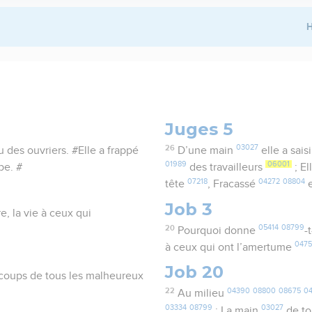
H
Juges 5
26
03027
u des ouvriers. #Elle a frappé
D’une main
elle a sais
01989
06001
pe. #
des travailleurs
; El
07218
04272
08804
tête
, Fracassé
e
Job 3
e, la vie à ceux qui
20
05414
08799
Pourquoi donne
-
0475
à ceux qui ont l’amertume
Job 20
s coups de tous les malheureux
22
04390
08800
08675
0
Au milieu
03334
08799
03027
; La main
de to