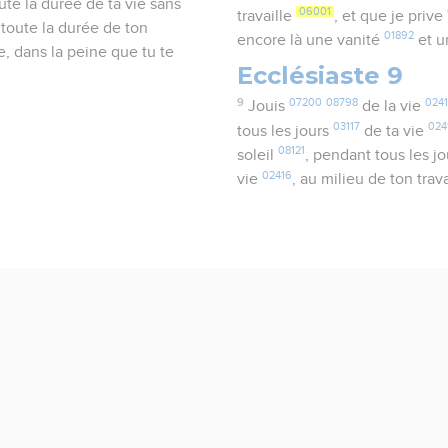
te la durée de ta vie sans
06001
travaille
, et que je prive
 toute la durée de ton
01892
encore là une vanité
et u
e, dans la peine que tu te
Ecclésiaste 9
9
07200
08798
024
Jouis
de la vie
03117
024
tous les jours
de ta vie
08121
soleil
, pendant tous les j
02416
vie
, au milieu de ton trav