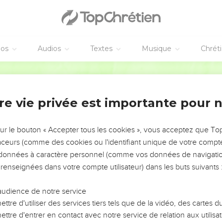
éos
Audios
Textes
Musique
Chrét
re vie privée est importante pour 
NEMENT DE L’ANNÉE !
ÉVITER LES VOTRES ?
sur le bouton « Accepter tous les cookies », vous acceptez que T
traceurs (comme des cookies ou l'identifiant unique de votre compte 
tes, leur impact, leur foi ou leur vision. Mais on voit
s données à caractère personnel (comme vos données de navigatio
fficiles qu'ils ont traversés, alors même que ce sont
 renseignées dans votre compte utilisateur) dans les buts suivants 
audience de notre service
s, et responsables reviennent sur les erreurs
 avancer avec plus de sagesse afin que leurs erreurs
ttre d'utiliser des services tiers tels que de la vidéo, des cartes
un ministère, une équipe, un groupe ou une famille,
ttre d'entrer en contact avec notre service de relation aux utilisat