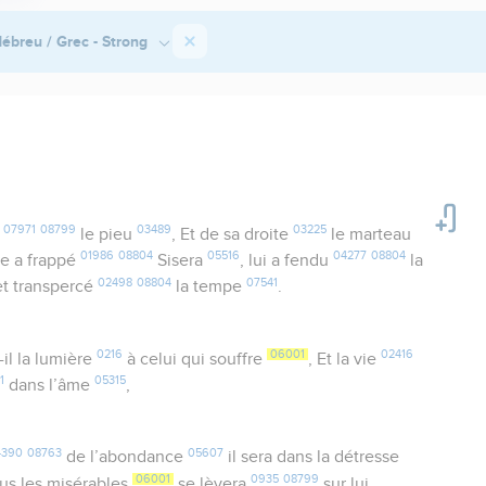
ébreu / Grec - Strong
07971
08799
03489
03225
i
le pieu
, Et de sa droite
le marteau
01986
08804
05516
04277
08804
le a frappé
Sisera
, lui a fendu
la
02498
08804
07541
t transpercé
la tempe
.
0216
06001
02416
t-il la lumière
à celui qui souffre
, Et la vie
1
05315
dans l’âme
,
4390
08763
05607
de l’abondance
il sera dans la détresse
06001
0935
08799
us les misérables
se lèvera
sur lui.