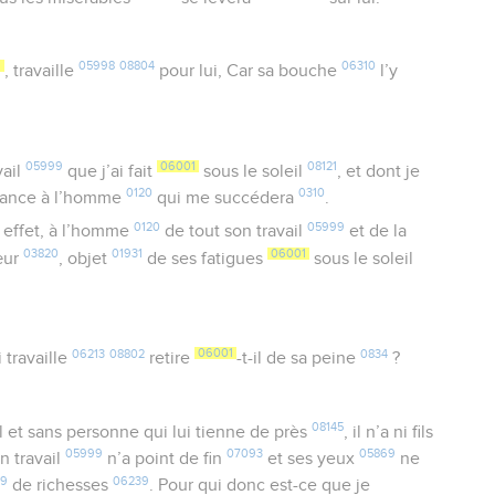
1
05998
08804
06310
, travaille
pour lui, Car sa bouche
l’y
05999
06001
08121
vail
que j’ai fait
sous le soleil
, et dont je
0120
0310
ssance à l’homme
qui me succédera
.
0120
05999
n effet, à l’homme
de tout son travail
et de la
03820
01931
06001
œur
, objet
de ses fatigues
sous le soleil
06213
08802
06001
0834
 travaille
retire
-t-il de sa peine
?
08145
l et sans personne qui lui tienne de près
, il n’a ni fils
05999
07093
05869
on travail
n’a point de fin
et ses yeux
ne
99
06239
de richesses
. Pour qui donc est-ce que je