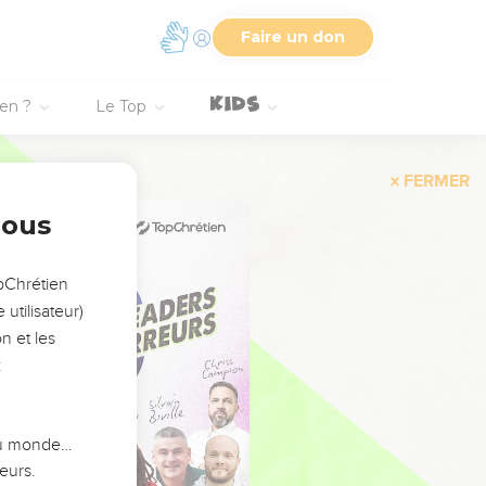
Faire un don
ien ?
Le Top
FERMER
nous
opChrétien
utilisateur)
n et les
:
 du monde…
eurs.