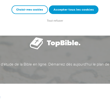
Accepter tous les cookies
Choisir mes cookies
Tout refuser
t d'étude de la Bible en ligne. Démarrez dès aujourd'hui le plan de
c