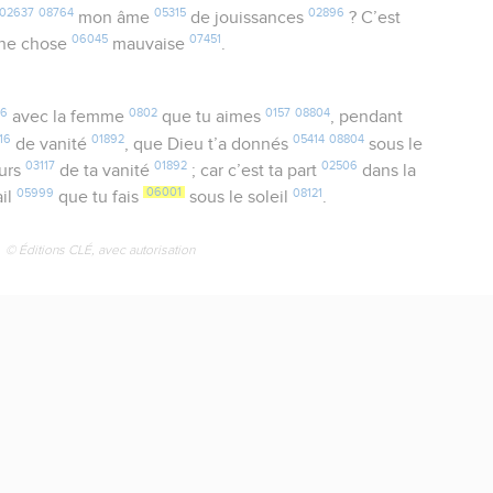
02637
08764
05315
02896
mon âme
de jouissances
? C’est
06045
07451
ne chose
mauvaise
.
16
0802
0157
08804
avec la femme
que tu aimes
, pendant
16
01892
05414
08804
de vanité
, que Dieu t’a donnés
sous le
03117
01892
02506
ours
de ta vanité
; car c’est ta part
dans la
05999
06001
08121
ail
que tu fais
sous le soleil
.
© Éditions CLÉ, avec autorisation