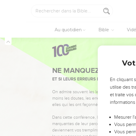
Au quotidien
Bible
Vid
Vot
NE MANQUEZ PAS L’ÉVÉ
ET SI LEURS ERREURS POUVAIENT VOUS 
En cliquant 
utilise des 
On admire souvent les leaders pour leurs réussi
et traite vo
moins les doutes, les erreurs et les saisons di
informations
elles qui les ont façonnés.
Mesurer l'
Dans cette conférence, leaders, entrepreneur
marquantes de leur parcours et les clés pour
Vous perme
deviennent vos tremplins. Que vous guidiez 
Vous perme