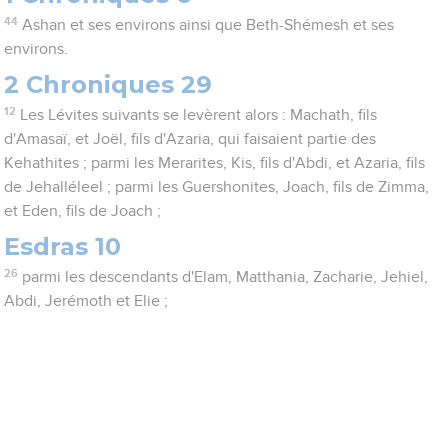
44
Ashan et ses environs ainsi que Beth-Shémesh et ses
environs.
2 Chroniques 29
12
Les Lévites suivants se levèrent alors : Machath, fils
d'Amasaï, et Joël, fils d'Azaria, qui faisaient partie des
Kehathites ; parmi les Merarites, Kis, fils d'Abdi, et Azaria, fils
de Jehalléleel ; parmi les Guershonites, Joach, fils de Zimma,
et Eden, fils de Joach ;
Esdras 10
26
parmi les descendants d'Elam, Matthania, Zacharie, Jehiel,
Abdi, Jerémoth et Elie ;