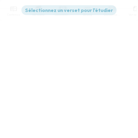
Contenus
Versions
Commentaires
Strong
Dictionnaire
Paramètres de lecture
Afficher les numéros de versets
Mode dyslexique
Désactivé
Simple
Coul
eur
Police d'écriture
Serif
Sans-serif
Taille de texte
Grand
Moyen
Petit