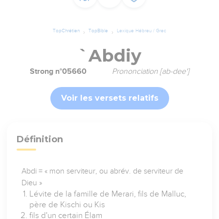
TopChrétien
TopBible
Lexique Hébreu / Grec
`Abdiy
Strong n°05660
Prononciation [ab-dee']
Voir les versets relatifs
Définition
Abdi = « mon serviteur, ou abrév. de serviteur de
Dieu »
Lévite de la famille de Merari, fils de Malluc,
père de Kischi ou Kis
fils d'un certain Élam