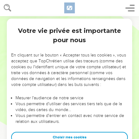
Votre vie privée est importante
pour nous
NE MANQUEZ PAS L’ÉVÉNEMENT
En cliquant sur le bouton « Accepter tous les cookies », vous
DE L’ANNÉE !
acceptez que TopChrétien utilise des traceurs (comme des
cookies ou l'identifiant unique de votre compte utilisateur) et
ET SI LEURS ERREURS POUVAIENT VOUS ÉVITER LES
traite vos données à caractère personnel (comme vos
VOTRES ?
données de navigation et les informations renseignées dans
votre compte utilisateur) dans les buts suivants :
On admire souvent les leaders pour leurs réussites, leur impact,
leur foi ou leur vision. Mais on voit moins les doutes, les erreurs
Mesurer l'audience de notre service
Vous permettre d'utiliser des services tiers tels que de la
et les saisons difficiles qu'ils ont traversés, alors même que ce
vidéo, des cartes du monde…
sont elles qui les ont façonnés.
Vous permettre d'entrer en contact avec notre service de
relation aux utilisateurs.
Dans cette conférence, leaders, entrepreneurs, et responsables
reviennent sur les erreurs marquantes de leur parcours et les
clés pour avancer avec plus de sagesse afin que leurs erreurs
Choisir mes cookies