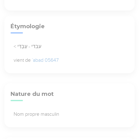
Étymologie
< עבדי - עַבְדִּי
vient de
`abad 05647
Nature du mot
Nom propre masculin