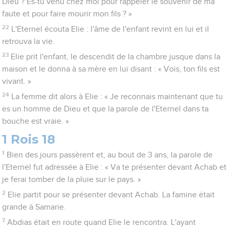
Dieu ? Es-tu venu chez moi pour rappeler le souvenir de ma
faute et pour faire mourir mon fils ? »
22
L'Eternel écouta Elie : l'âme de l'enfant revint en lui et il
retrouva la vie.
23
Elie prit l'enfant, le descendit de la chambre jusque dans la
maison et le donna à sa mère en lui disant : « Vois, ton fils est
vivant. »
24
La femme dit alors à Elie : « Je reconnais maintenant que tu
es un homme de Dieu et que la parole de l'Eternel dans ta
bouche est vraie. »
1 Rois 18
1
Bien des jours passèrent et, au bout de 3 ans, la parole de
l'Eternel fut adressée à Elie : « Va te présenter devant Achab et
je ferai tomber de la pluie sur le pays. »
2
Elie partit pour se présenter devant Achab. La famine était
grande à Samarie.
7
Abdias était en route quand Elie le rencontra. L'ayant