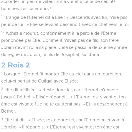
accorder un peu de valeur à ma vie et à celle de ces 50
hommes, tes serviteurs !
15
L'ange de l'Eternel dit à Elie : « Descends avec lui, n'aie pas
peur de lui ! » Elie se leva et descendit avec ce chef vers le roi.
17
Achazia mourut, conformément à la parole de l'Eternel
prononcée par Elie. Comme il n'avait pas de fils, son frère
Joram devint roi à sa place. Cela se passa la deuxième année
du règne de Joram, le fils de Josaphat, sur Juda.
2 Rois 2
1
Lorsque l'Eternel fit monter Elie au ciel dans un tourbillon,
celui-ci partait de Guilgal avec Elisée.
2
Elie dit à Elisée : « Reste donc ici, car l'Eternel m'envoie
jusqu'à Béthel. » Elisée répondit : « L'Eternel est vivant et ton
âme est vivante ! Je ne te quitterai pas. » Et ils descendirent à
Béthel.
4
Elie lui dit : « Elisée, reste donc ici, car l'Eternel m'envoie à
Jéricho. » Il répondit : « L'Eternel est vivant et ton âme est