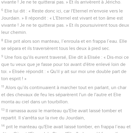
vivante ! Je ne te quitterai pas. » Et ils arrivèrent à Jéricho.
6
Elie lui dit : « Reste donc ici, car l'Eternel m'envoie vers le
Jourdain. » Il répondit : « L'Eternel est vivant et ton âme est
vivante ! Je ne te quitterai pas. » Et ils poursuivirent tous deux
leur chemin.
8
Elie prit alors son manteau, l’enroula et en frappa l’eau. Elle
se sépara et ils traversèrent tous les deux à pied sec.
9
Une fois qu'ils eurent traversé, Elie dit à Elisée : « Dis-moi ce
que tu veux que je fasse pour toi avant d'être enlevé loin de
toi. » Elisée répondit : « Qu'il y ait sur moi une double part de
ton esprit ! »
11
Alors qu’ils continuaient à marcher tout en parlant, un char
et des chevaux de feu les séparèrent l'un de l'autre et Elie
monta au ciel dans un tourbillon.
13
Il ramassa aussi le manteau qu'Elie avait laissé tomber et
repartit. Il s'arrêta sur la rive du Jourdain,
14
prit le manteau qu'Elie avait laissé tomber, en frappa l’eau et