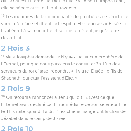
dit : « Où est l'Eternel, le Dieu d'Elie ? » Lorsqu’il frappa l’eau,
elle se sépara aussi et il put traverser.
15
Les membres de la communauté de prophètes de Jéricho le
virent d’en face et dirent : « L'esprit d'Elie repose sur Elisée ! »
Ils allèrent à sa rencontre et se prosternèrent jusqu’à terre
devant lui.
2 Rois 3
11
Mais Josaphat demanda : « N'y a-t-il ici aucun prophète de
l'Eternel, pour que nous puissions le consulter ? » L'un des
serviteurs du roi d'Israël répondit : « Il y a ici Elisée, le fils de
Shaphath, qui était l’assistant d'Elie. »
2 Rois 9
36
On retourna l'annoncer à Jéhu qui dit : « C'est ce que
l’Eternel avait déclaré par l’intermédiaire de son serviteur Elie
le Thishbite, quand il a dit : ‘Les chiens mangeront la chair de
Jézabel dans le camp de Jizreel,
2 Rois 10