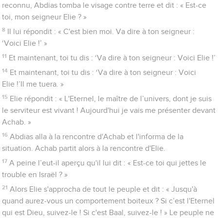
reconnu, Abdias tomba le visage contre terre et dit : « Est-ce
toi, mon seigneur Elie ? »
8
Il lui répondit : « C'est bien moi. Va dire à ton seigneur :
‘Voici Elie !’ »
11
Et maintenant, toi tu dis : ‘Va dire à ton seigneur : Voici Elie !’
14
Et maintenant, toi tu dis : ‘Va dire à ton seigneur : Voici
Elie !’Il me tuera. »
15
Elie répondit : « L'Eternel, le maître de l’univers, dont je suis
le serviteur est vivant ! Aujourd'hui je vais me présenter devant
Achab. »
16
Abdias alla à la rencontre d'Achab et l'informa de la
situation. Achab partit alors à la rencontre d'Elie.
17
A peine l’eut-il aperçu qu'il lui dit : « Est-ce toi qui jettes le
trouble en Israël ? »
21
Alors Elie s'approcha de tout le peuple et dit : « Jusqu'à
quand aurez-vous un comportement boiteux ? Si c’est l'Eternel
qui est Dieu, suivez-le ! Si c'est Baal, suivez-le ! » Le peuple ne