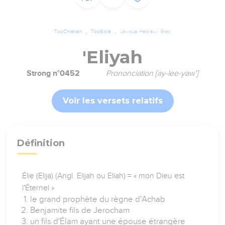
TopChrétien
TopBible
Lexique Hébreu / Grec
'Eliyah
Strong n°0452
Prononciation [ay-lee-yaw']
Voir les versets relatifs
Définition
Élie (Elija) (Angl. Elijah ou Eliah) = « mon Dieu est
l'Éternel »
le grand prophète du règne d'Achab
Benjamite fils de Jerocham
un fils d'Élam ayant une épouse étrangère