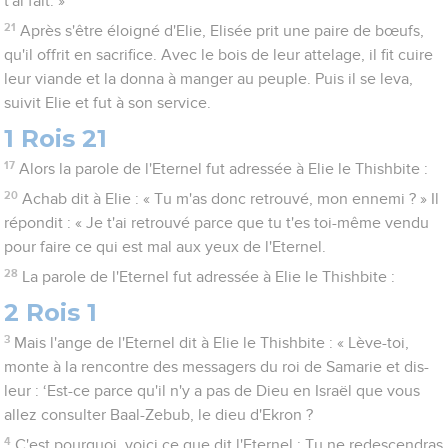
t'ai fait. »
21
Après s'être éloigné d'Elie, Elisée prit une paire de bœufs,
qu'il offrit en sacrifice. Avec le bois de leur attelage, il fit cuire
leur viande et la donna à manger au peuple. Puis il se leva,
suivit Elie et fut à son service.
1 Rois 21
17
Alors la parole de l'Eternel fut adressée à Elie le Thishbite :
20
Achab dit à Elie : « Tu m'as donc retrouvé, mon ennemi ? » Il
répondit : « Je t'ai retrouvé parce que tu t'es toi-même vendu
pour faire ce qui est mal aux yeux de l'Eternel.
28
La parole de l'Eternel fut adressée à Elie le Thishbite :
2 Rois 1
3
Mais l'ange de l'Eternel dit à Elie le Thishbite : « Lève-toi,
monte à la rencontre des messagers du roi de Samarie et dis-
leur : ‘Est-ce parce qu'il n'y a pas de Dieu en Israël que vous
allez consulter Baal-Zebub, le dieu d'Ekron ?
4
C'est pourquoi, voici ce que dit l'Eternel : Tu ne redescendras