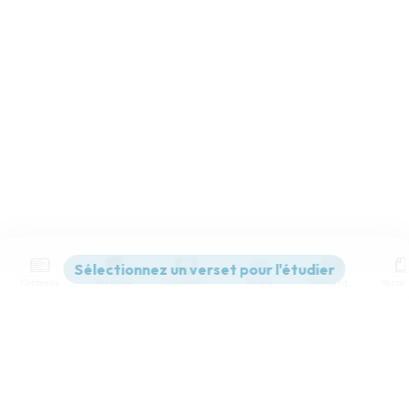
Contenus
Versions
Commentaires
Strong
Dictionnaire
Paramètres de lecture
Afficher les numéros de versets