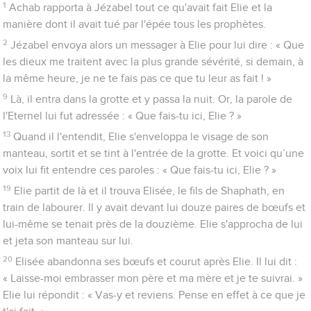
1
Achab rapporta à Jézabel tout ce qu'avait fait Elie et la
manière dont il avait tué par l'épée tous les prophètes.
2
Jézabel envoya alors un messager à Elie pour lui dire : « Que
les dieux me traitent avec la plus grande sévérité, si demain, à
la même heure, je ne te fais pas ce que tu leur as fait ! »
9
Là, il entra dans la grotte et y passa la nuit. Or, la parole de
l'Eternel lui fut adressée : « Que fais-tu ici, Elie ? »
13
Quand il l'entendit, Elie s'enveloppa le visage de son
manteau, sortit et se tint à l'entrée de la grotte. Et voici qu’une
voix lui fit entendre ces paroles : « Que fais-tu ici, Elie ? »
19
Elie partit de là et il trouva Elisée, le fils de Shaphath, en
train de labourer. Il y avait devant lui douze paires de bœufs et
lui-même se tenait près de la douzième. Elie s'approcha de lui
et jeta son manteau sur lui.
20
Elisée abandonna ses bœufs et courut après Elie. Il lui dit :
« Laisse-moi embrasser mon père et ma mère et je te suivrai. »
Elie lui répondit : « Vas-y et reviens. Pense en effet à ce que je