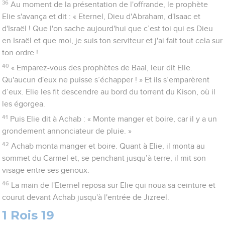
36
Au moment de la présentation de l'offrande, le prophète
Elie s'avança et dit : « Eternel, Dieu d'Abraham, d'Isaac et
d'Israël ! Que l'on sache aujourd'hui que c’est toi qui es Dieu
en Israël et que moi, je suis ton serviteur et j'ai fait tout cela sur
ton ordre !
40
« Emparez-vous des prophètes de Baal, leur dit Elie.
Qu'aucun d'eux ne puisse s’échapper ! » Et ils s’emparèrent
d’eux. Elie les fit descendre au bord du torrent du Kison, où il
les égorgea.
41
Puis Elie dit à Achab : « Monte manger et boire, car il y a un
grondement annonciateur de pluie. »
42
Achab monta manger et boire. Quant à Elie, il monta au
sommet du Carmel et, se penchant jusqu’à terre, il mit son
visage entre ses genoux.
46
La main de l'Eternel reposa sur Elie qui noua sa ceinture et
courut devant Achab jusqu'à l'entrée de Jizreel.
1 Rois 19