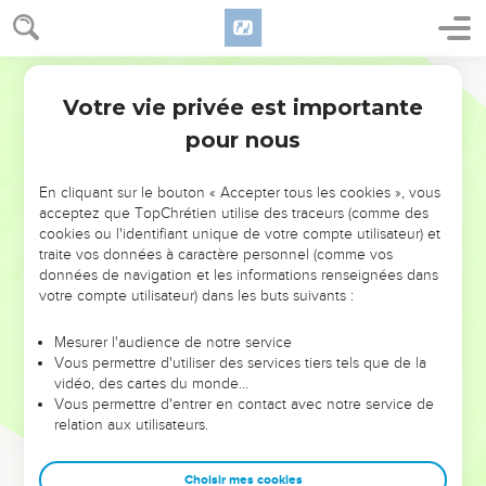
Votre vie privée est importante
pour nous
NE MANQUEZ PAS L’ÉVÉNEMENT
En cliquant sur le bouton « Accepter tous les cookies », vous
DE L’ANNÉE !
acceptez que TopChrétien utilise des traceurs (comme des
cookies ou l'identifiant unique de votre compte utilisateur) et
ET SI LEURS ERREURS POUVAIENT VOUS ÉVITER LES
traite vos données à caractère personnel (comme vos
VOTRES ?
données de navigation et les informations renseignées dans
votre compte utilisateur) dans les buts suivants :
On admire souvent les leaders pour leurs réussites, leur impact,
leur foi ou leur vision. Mais on voit moins les doutes, les erreurs
Mesurer l'audience de notre service
Vous permettre d'utiliser des services tiers tels que de la
et les saisons difficiles qu'ils ont traversés, alors même que ce
vidéo, des cartes du monde…
sont elles qui les ont façonnés.
Vous permettre d'entrer en contact avec notre service de
relation aux utilisateurs.
Dans cette conférence, leaders, entrepreneurs, et responsables
reviennent sur les erreurs marquantes de leur parcours et les
clés pour avancer avec plus de sagesse afin que leurs erreurs
Choisir mes cookies