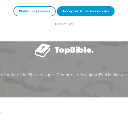
Accepter tous les cookies
Choisir mes cookies
Tout refuser
t d'étude de la Bible en ligne. Démarrez dès aujourd'hui le plan de
c