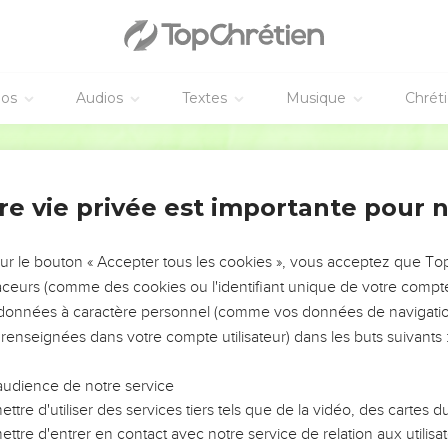
éos
Audios
Textes
Musique
Chrét
re vie privée est importante pour 
NEMENT DE L’ANNÉE !
ÉVITER LES VOTRES ?
sur le bouton « Accepter tous les cookies », vous acceptez que T
traceurs (comme des cookies ou l'identifiant unique de votre compte 
tes, leur impact, leur foi ou leur vision. Mais on voit
s données à caractère personnel (comme vos données de navigatio
fficiles qu'ils ont traversés, alors même que ce sont
 renseignées dans votre compte utilisateur) dans les buts suivants 
audience de notre service
s, et responsables reviennent sur les erreurs
 avancer avec plus de sagesse afin que leurs erreurs
ttre d'utiliser des services tiers tels que de la vidéo, des cartes
un ministère, une équipe, un groupe ou une famille,
ttre d'entrer en contact avec notre service de relation aux utilisat