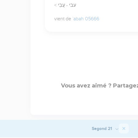
< עבי - עֲבִי
vient de
`abah 05666
Vous avez aimé ? Partagez
Segond 21