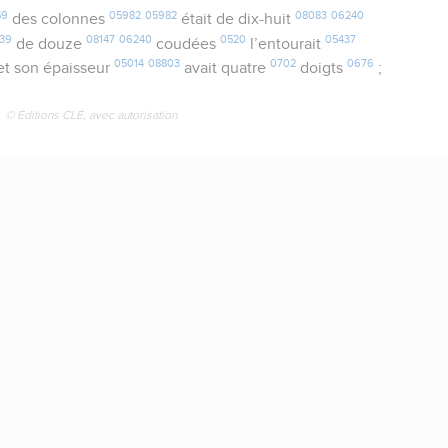
59
05982
05982
08083
06240
des colonnes
était de dix-huit
39
08147
06240
0520
05437
de douze
coudées
l’entourait
05014
08803
0702
0676
 et son épaisseur
avait quatre
doigts
;
© Éditions CLÉ, avec autorisation