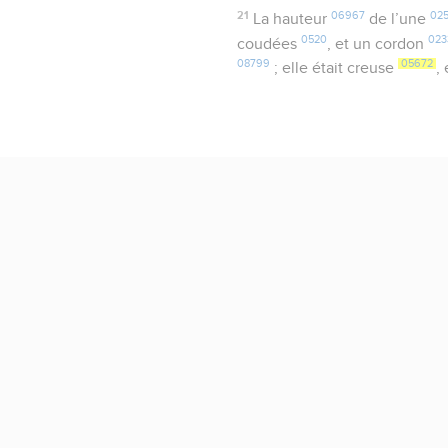
21
06967
02
La hauteur
de l’une
0520
023
coudées
, et un cordon
08799
05672
; elle était creuse
,