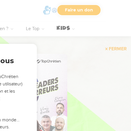
Faire un don
ien ?
Le Top
FERMER
nous
opChrétien
utilisateur)
n et les
:
 du monde…
eurs.