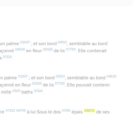
02947
08193
’un palme
; et son bord
, semblable au bord
04639
06525
07799
 façonné
en fleur
de lis
. Elle contenait
01324
hs
.
02947
08193
04639
’un palme
; et son bord
, semblable au bord
06525
07799
 façonné en fleur
de lis
. Elle pouvait contenir
9
0505
01324
mille
baths
.
07323
08799
01354
05672
rir
à lui Sous le dos
épais
de ses