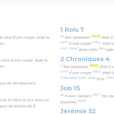
1 Rois 7
26
05672
à celui d'une coupe, avait la
Son épaisseur
était d
08193
03563
es.
d’une coupe
, était
03557
08686
0505
deux mille
bat
2 Chroniques 4
 celui d'une coupe, avait la
5
05672
es.
Son épaisseur
était d
08193
03563
d’une coupe
, était
02388
08688
03557
08686
0796
trois
seur de ses boucliers.
Job 15
26
06677
Il a eu l’audace
de cou
vait en faire le tour avec un
04043
boucliers
.
sseur de bronze de 8
Jérémie 52