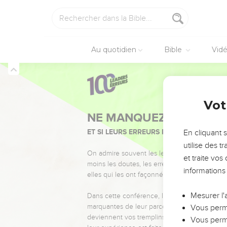
Au quotidien
Bible
Vid
Vot
NE MANQUEZ PAS L’ÉVÉ
ET SI LEURS ERREURS POUVAIENT VOUS 
En cliquant 
utilise des 
On admire souvent les leaders pour leurs réussi
et traite vo
moins les doutes, les erreurs et les saisons di
informations
elles qui les ont façonnés.
Mesurer l'
Dans cette conférence, leaders, entrepreneur
marquantes de leur parcours et les clés pour
Vous perme
deviennent vos tremplins. Que vous guidiez 
Vous perme