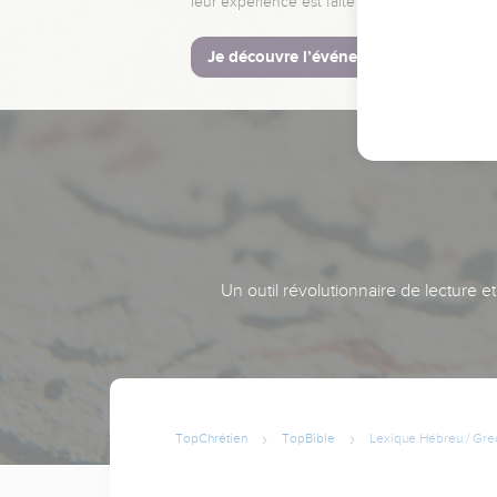
leur expérience est faite pour vous.
Je découvre l’événement
Un outil révolutionnaire de lecture e
TopChrétien
TopBible
Lexique Hébreu / Gre