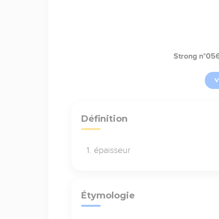
Strong n°05
V
Définition
épaisseur
Étymologie