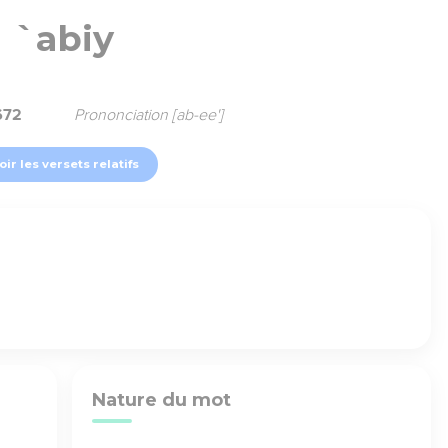
`abiy
672
Prononciation [ab-ee']
oir les versets relatifs
Nature du mot