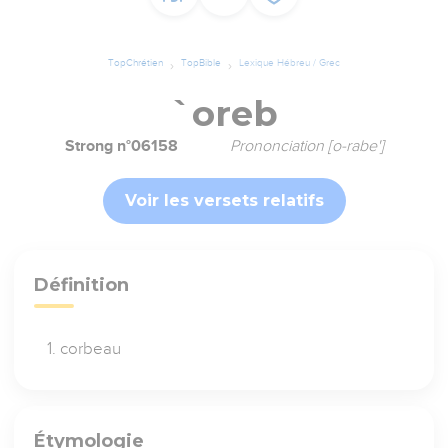
TopChrétien
TopBible
Lexique Hébreu / Grec
`oreb
Strong n°06158
Prononciation [o-rabe']
Voir les versets relatifs
Définition
corbeau
Étymologie