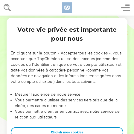
Votre vie privée est importante
pour nous
NE MANQUEZ PAS L’ÉVÉNEMENT
En cliquant sur le bouton « Accepter tous les cookies », vous
DE L’ANNÉE !
acceptez que TopChrétien utilise des traceurs (comme des
cookies ou l'identifiant unique de votre compte utilisateur) et
ET SI LEURS ERREURS POUVAIENT VOUS ÉVITER LES
traite vos données à caractère personnel (comme vos
VOTRES ?
données de navigation et les informations renseignées dans
votre compte utilisateur) dans les buts suivants :
On admire souvent les leaders pour leurs réussites, leur impact,
leur foi ou leur vision. Mais on voit moins les doutes, les erreurs
Mesurer l'audience de notre service
Vous permettre d'utiliser des services tiers tels que de la
et les saisons difficiles qu'ils ont traversés, alors même que ce
vidéo, des cartes du monde…
sont elles qui les ont façonnés.
Vous permettre d'entrer en contact avec notre service de
relation aux utilisateurs.
Dans cette conférence, leaders, entrepreneurs, et responsables
reviennent sur les erreurs marquantes de leur parcours et les
clés pour avancer avec plus de sagesse afin que leurs erreurs
Choisir mes cookies