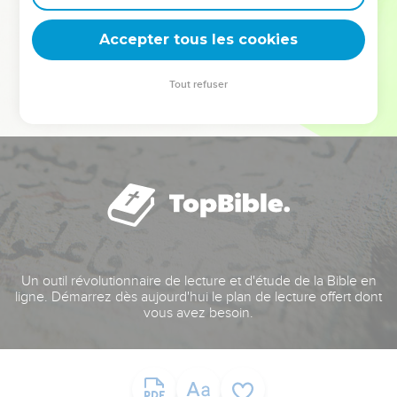
deviennent vos tremplins. Que vous guidiez un ministère, une
équipe, un groupe ou une famille, leur expérience est faite
Accepter tous les cookies
pour vous.
Tout refuser
Je découvre l’événement
Un outil révolutionnaire de lecture et d'étude de la Bible en
ligne. Démarrez dès aujourd'hui le plan de lecture offert dont
vous avez besoin.