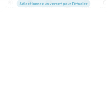
Contenus
Versions
Commentaires
Strong
Dictionnaire
Paramètres de lecture
Afficher les numéros de versets
Mode dyslexique
Désactivé
Simple
Coul
eur
Police d'écriture
Serif
Sans-serif
Taille de texte
Grand
Moyen
Petit