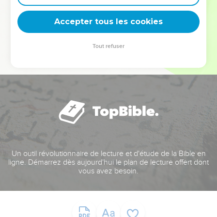
deviennent vos tremplins. Que vous guidiez un ministère, une
équipe, un groupe ou une famille, leur expérience est faite
Accepter tous les cookies
pour vous.
Tout refuser
Je découvre l’événement
Un outil révolutionnaire de lecture et d'étude de la Bible en
ligne. Démarrez dès aujourd'hui le plan de lecture offert dont
vous avez besoin.