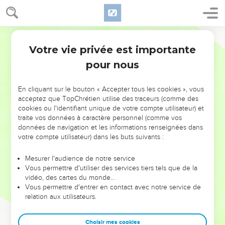
Votre vie privée est importante
pour nous
NE MANQUEZ PAS L’ÉVÉNEMENT
En cliquant sur le bouton « Accepter tous les cookies », vous
DE L’ANNÉE !
acceptez que TopChrétien utilise des traceurs (comme des
cookies ou l'identifiant unique de votre compte utilisateur) et
ET SI LEURS ERREURS POUVAIENT VOUS ÉVITER LES
traite vos données à caractère personnel (comme vos
VOTRES ?
données de navigation et les informations renseignées dans
votre compte utilisateur) dans les buts suivants :
On admire souvent les leaders pour leurs réussites, leur impact,
leur foi ou leur vision. Mais on voit moins les doutes, les erreurs
Mesurer l'audience de notre service
Vous permettre d'utiliser des services tiers tels que de la
et les saisons difficiles qu'ils ont traversés, alors même que ce
vidéo, des cartes du monde…
sont elles qui les ont façonnés.
Vous permettre d'entrer en contact avec notre service de
relation aux utilisateurs.
Dans cette conférence, leaders, entrepreneurs, et responsables
reviennent sur les erreurs marquantes de leur parcours et les
clés pour avancer avec plus de sagesse afin que leurs erreurs
Choisir mes cookies