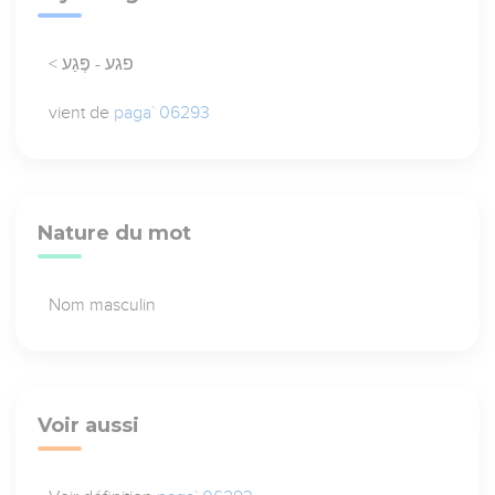
< פגע - פֶּגַע
vient de
paga` 06293
Nature du mot
Nom masculin
Voir aussi