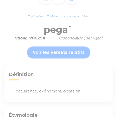
TopChrétien
TopBible
Lexique Hébreu / Grec
pega`
Strong n°06294
Prononciation [peh'-gah]
Voir les versets relatifs
Définition
occurrence, événement, occasion
Étymologie