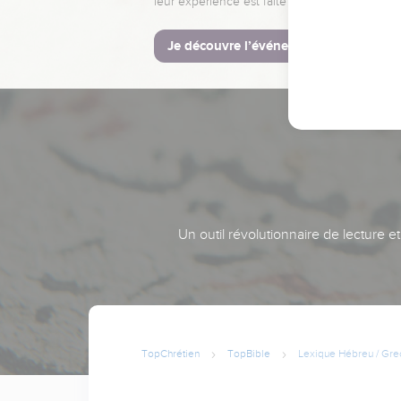
leur expérience est faite pour vous.
Je découvre l’événement
Un outil révolutionnaire de lecture e
TopChrétien
TopBible
Lexique Hébreu / Gre