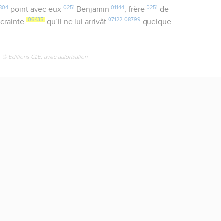
804
0251
01144
0251
point avec eux
Benjamin
, frère
de
06435
07122
08799
 crainte
qu’il ne lui arrivât
quelque
© Éditions CLÉ, avec autorisation