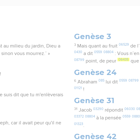
Genèse 3
3
06529
t au milieu du jardin, Dieu a
Mais quant au fruit
de l
0430
0559
08804
 sinon vous mourrez.’ »
a dit
: Vous n’e
08799
06435
point, de peur
que 
Genèse 24
!
6
085
0559
08799
Abraham
lui dit
01121
!
e suis dit que tu m'enlèverais
Genèse 31
31
03290
06030
0
Jacob
répondit
03372
08804
0559
088
à la pensée
h, car il avait peur qu'il ne
01323
.
Genèse 42