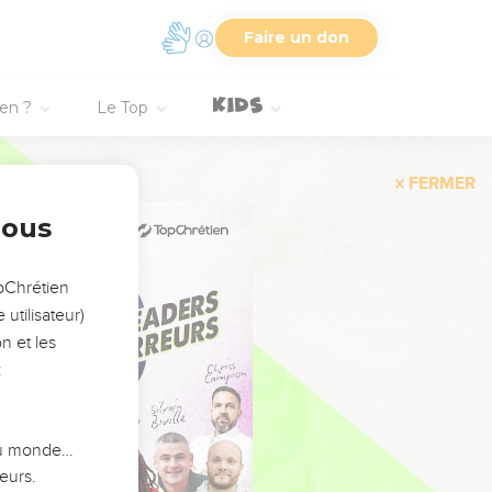
Faire un don
ien ?
Le Top
FERMER
nous
opChrétien
utilisateur)
n et les
:
 du monde…
eurs.