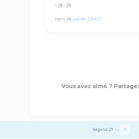
< פן - פֵּן
vient de
panah 06437
Vous avez aimé ? Partagez
Segond 21