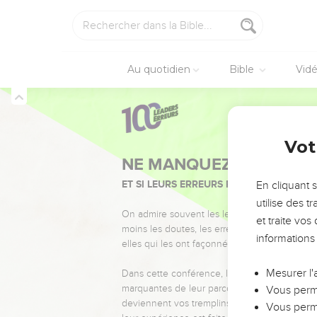
Au quotidien
Bible
Vid
Vot
NE MANQUEZ PAS L’ÉVÉ
ET SI LEURS ERREURS POUVAIENT VOUS 
En cliquant 
utilise des 
On admire souvent les leaders pour leurs réussi
et traite vo
moins les doutes, les erreurs et les saisons di
informations
elles qui les ont façonnés.
Mesurer l'
Dans cette conférence, leaders, entrepreneur
marquantes de leur parcours et les clés pour
Vous perme
deviennent vos tremplins. Que vous guidiez 
Vous perme