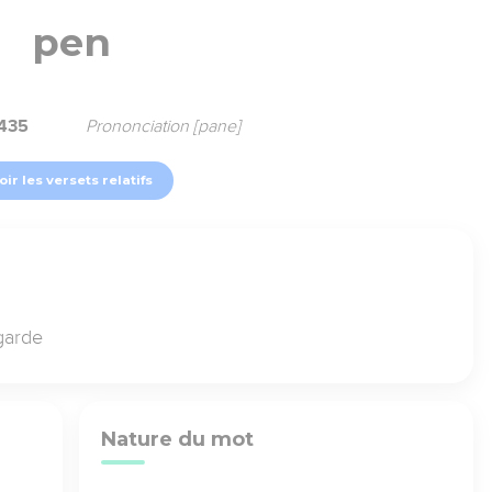
pen
6435
Prononciation [pane]
oir les versets relatifs
 garde
Nature du mot