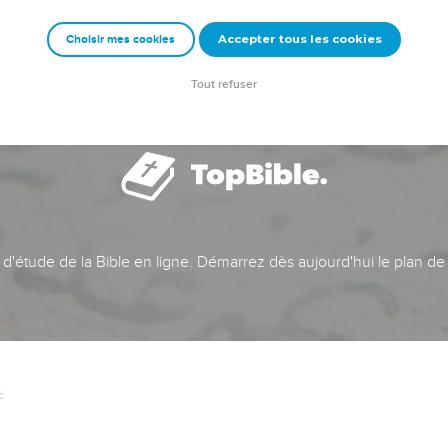
Accepter tous les cookies
Choisir mes cookies
Tout refuser
t d'étude de la Bible en ligne. Démarrez dès aujourd'hui le plan de
c