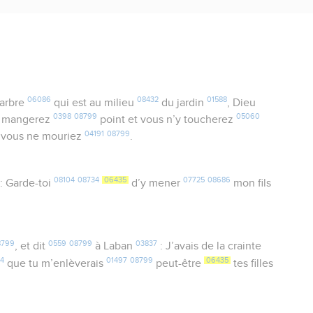
06086
08432
01588
’arbre
qui est au milieu
du jardin
, Dieu
0398
08799
05060
n mangerez
point et vous n’y toucherez
04191
08799
vous ne mouriez
.
08104
08734
06435
07725
08686
: Garde-toi
d’y mener
mon fils
8799
0559
08799
03837
, et dit
à Laban
: J’avais de la crainte
04
01497
08799
06435
que tu m’enlèverais
peut-être
tes filles