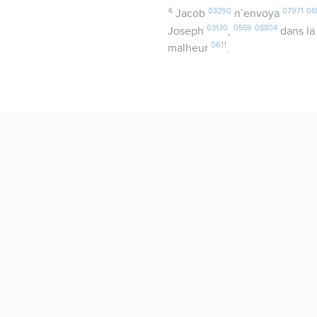
4
03290
07971
08
Jacob
n’envoya
03130
0559
08804
Joseph
,
dans la
0611
malheur
.