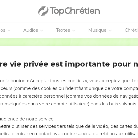
éos
Audios
Textes
Musique
Chrét
re vie privée est importante pour 
NEMENT DE L’ANNÉE !
ÉVITER LES VOTRES ?
sur le bouton « Accepter tous les cookies », vous acceptez que T
traceurs (comme des cookies ou l'identifiant unique de votre compte 
tes, leur impact, leur foi ou leur vision. Mais on voit
s données à caractère personnel (comme vos données de navigatio
fficiles qu'ils ont traversés, alors même que ce sont
 renseignées dans votre compte utilisateur) dans les buts suivants 
audience de notre service
s, et responsables reviennent sur les erreurs
 avancer avec plus de sagesse afin que leurs erreurs
ttre d'utiliser des services tiers tels que de la vidéo, des cartes
un ministère, une équipe, un groupe ou une famille,
ttre d'entrer en contact avec notre service de relation aux utilisat