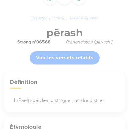
TopChrétien
TopBible
Lexique Hébreu / Grec
pĕrash
Strong n°06568
Prononciation [per-ash']
Voir les versets relatifs
Définition
(Pael) spécifier, distinguer, rendre distinct
Étymologie