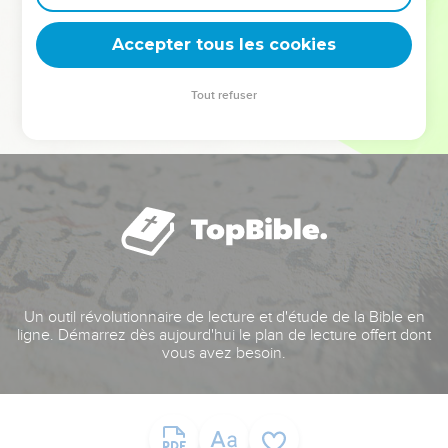
deviennent vos tremplins. Que vous guidiez un ministère, une
équipe, un groupe ou une famille, leur expérience est faite
Accepter tous les cookies
pour vous.
Tout refuser
Je découvre l’événement
Un outil révolutionnaire de lecture et d'étude de la Bible en
ligne. Démarrez dès aujourd'hui le plan de lecture offert dont
vous avez besoin.