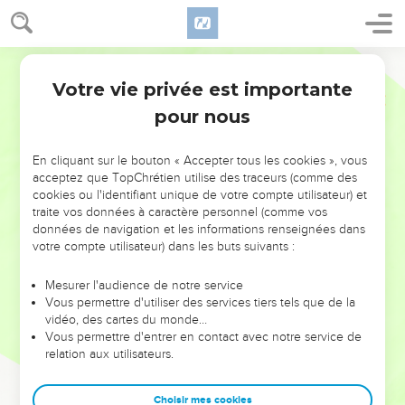
Votre vie privée est importante
pour nous
NE MANQUEZ PAS L’ÉVÉNEMENT
En cliquant sur le bouton « Accepter tous les cookies », vous
DE L’ANNÉE !
acceptez que TopChrétien utilise des traceurs (comme des
cookies ou l'identifiant unique de votre compte utilisateur) et
ET SI LEURS ERREURS POUVAIENT VOUS ÉVITER LES
traite vos données à caractère personnel (comme vos
VOTRES ?
données de navigation et les informations renseignées dans
votre compte utilisateur) dans les buts suivants :
On admire souvent les leaders pour leurs réussites, leur impact,
leur foi ou leur vision. Mais on voit moins les doutes, les erreurs
Mesurer l'audience de notre service
Vous permettre d'utiliser des services tiers tels que de la
et les saisons difficiles qu'ils ont traversés, alors même que ce
vidéo, des cartes du monde…
sont elles qui les ont façonnés.
Vous permettre d'entrer en contact avec notre service de
relation aux utilisateurs.
Dans cette conférence, leaders, entrepreneurs, et responsables
reviennent sur les erreurs marquantes de leur parcours et les
clés pour avancer avec plus de sagesse afin que leurs erreurs
Choisir mes cookies