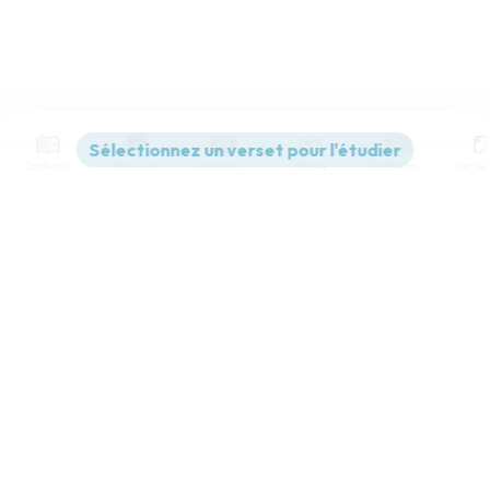
Contenus
Versions
Commentaires
Strong
Dictionnaire
Paramètres de lecture
Afficher les numéros de versets
Mode dyslexique
Désactivé
Simple
Coul
eur
Police d'écriture