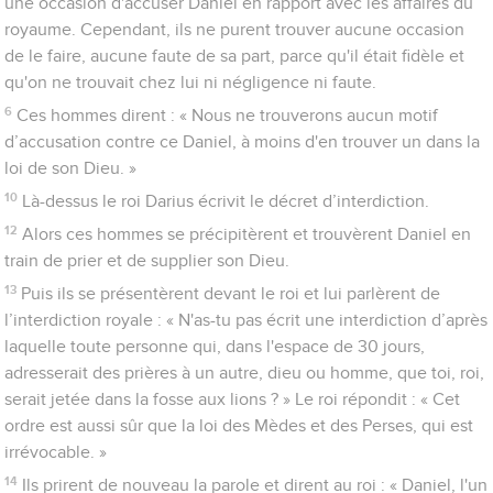
une occasion d'accuser Daniel en rapport avec les affaires du
royaume. Cependant, ils ne purent trouver aucune occasion
de le faire, aucune faute de sa part, parce qu'il était fidèle et
qu'on ne trouvait chez lui ni négligence ni faute.
6
Ces hommes dirent : « Nous ne trouverons aucun motif
d’accusation contre ce Daniel, à moins d'en trouver un dans la
loi de son Dieu. »
10
Là-dessus le roi Darius écrivit le décret d’interdiction.
12
Alors ces hommes se précipitèrent et trouvèrent Daniel en
train de prier et de supplier son Dieu.
13
Puis ils se présentèrent devant le roi et lui parlèrent de
l’interdiction royale : « N'as-tu pas écrit une interdiction d’après
laquelle toute personne qui, dans l'espace de 30 jours,
adresserait des prières à un autre, dieu ou homme, que toi, roi,
serait jetée dans la fosse aux lions ? » Le roi répondit : « Cet
ordre est aussi sûr que la loi des Mèdes et des Perses, qui est
irrévocable. »
14
Ils prirent de nouveau la parole et dirent au roi : « Daniel, l'un