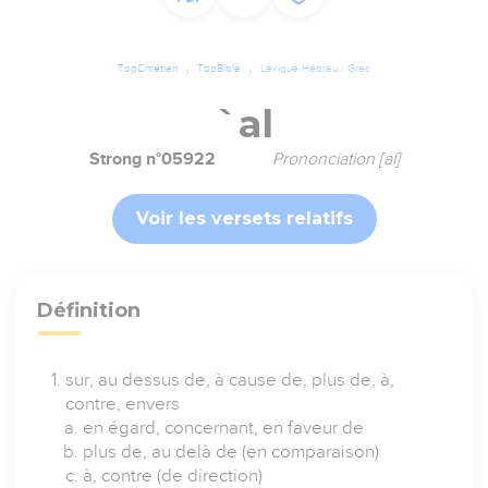
TopChrétien
TopBible
Lexique Hébreu / Grec
`al
Strong n°05922
Prononciation [al]
Voir les versets relatifs
Définition
sur, au dessus de, à cause de, plus de, à,
contre, envers
en égard, concernant, en faveur de
plus de, au delà de (en comparaison)
à, contre (de direction)