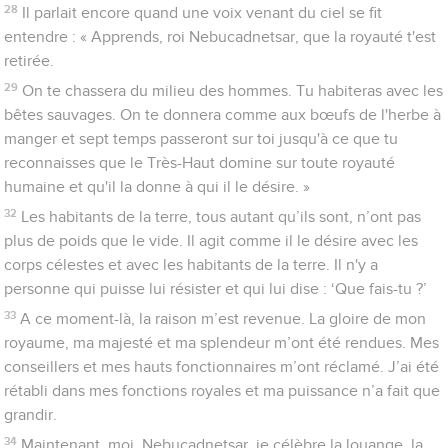
28
Il parlait encore quand une voix venant du ciel se fit
entendre : « Apprends, roi Nebucadnetsar, que la royauté t'est
retirée.
29
On te chassera du milieu des hommes. Tu habiteras avec les
bêtes sauvages. On te donnera comme aux bœufs de l'herbe à
manger et sept temps passeront sur toi jusqu'à ce que tu
reconnaisses que le Très-Haut domine sur toute royauté
humaine et qu'il la donne à qui il le désire. »
32
Les habitants de la terre, tous autant qu’ils sont, n’ont pas
plus de poids que le vide. Il agit comme il le désire avec les
corps célestes et avec les habitants de la terre. Il n'y a
personne qui puisse lui résister et qui lui dise : ‘Que fais-tu ?’
33
A ce moment-là, la raison m’est revenue. La gloire de mon
royaume, ma majesté et ma splendeur m’ont été rendues. Mes
conseillers et mes hauts fonctionnaires m’ont réclamé. J’ai été
rétabli dans mes fonctions royales et ma puissance n’a fait que
grandir.
34
Maintenant, moi, Nebucadnetsar, je célèbre la louange, la