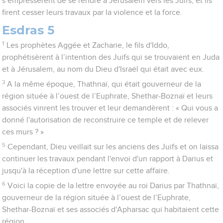
s’empressèrent de se rendre à Jérusalem vers les Juifs, et ils
firent cesser leurs travaux par la violence et la force.
Esdras 5
1
Les prophètes Aggée et Zacharie, le fils d'Iddo,
prophétisèrent à l’intention des Juifs qui se trouvaient en Juda
et à Jérusalem, au nom du Dieu d'Israël qui était avec eux.
3
A la même époque, Thathnaï, qui était gouverneur de la
région située à l’ouest de l’Euphrate, Shethar-Boznaï et leurs
associés vinrent les trouver et leur demandèrent : « Qui vous a
donné l'autorisation de reconstruire ce temple et de relever
ces murs ? »
5
Cependant, Dieu veillait sur les anciens des Juifs et on laissa
continuer les travaux pendant l'envoi d'un rapport à Darius et
jusqu'à la réception d'une lettre sur cette affaire.
6
Voici la copie de la lettre envoyée au roi Darius par Thathnaï,
gouverneur de la région située à l’ouest de l’Euphrate,
Shethar-Boznaï et ses associés d'Apharsac qui habitaient cette
région.