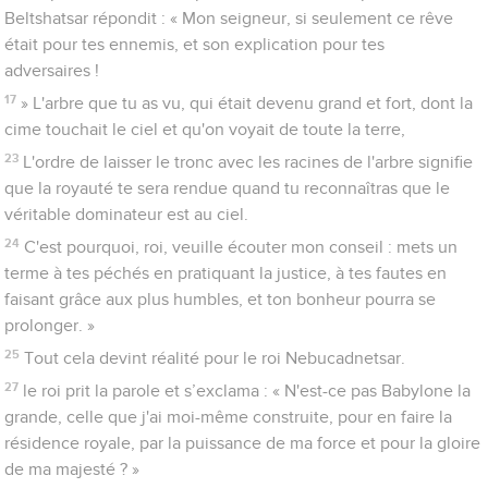
Beltshatsar répondit : « Mon seigneur, si seulement ce rêve
était pour tes ennemis, et son explication pour tes
adversaires !
17
» L'arbre que tu as vu, qui était devenu grand et fort, dont la
cime touchait le ciel et qu'on voyait de toute la terre,
23
L'ordre de laisser le tronc avec les racines de l'arbre signifie
que la royauté te sera rendue quand tu reconnaîtras que le
véritable dominateur est au ciel.
24
C'est pourquoi, roi, veuille écouter mon conseil : mets un
terme à tes péchés en pratiquant la justice, à tes fautes en
faisant grâce aux plus humbles, et ton bonheur pourra se
prolonger. »
25
Tout cela devint réalité pour le roi Nebucadnetsar.
27
le roi prit la parole et s’exclama : « N'est-ce pas Babylone la
grande, celle que j'ai moi-même construite, pour en faire la
résidence royale, par la puissance de ma force et pour la gloire
de ma majesté ? »