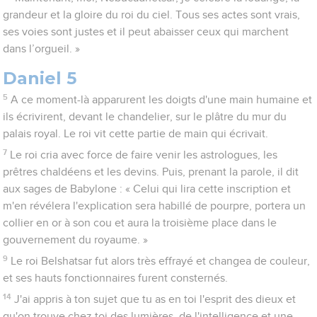
grandeur et la gloire du roi du ciel. Tous ses actes sont vrais,
ses voies sont justes et il peut abaisser ceux qui marchent
dans l’orgueil. »
Daniel 5
5
A ce moment-là apparurent les doigts d'une main humaine et
ils écrivirent, devant le chandelier, sur le plâtre du mur du
palais royal. Le roi vit cette partie de main qui écrivait.
7
Le roi cria avec force de faire venir les astrologues, les
prêtres chaldéens et les devins. Puis, prenant la parole, il dit
aux sages de Babylone : « Celui qui lira cette inscription et
m'en révélera l'explication sera habillé de pourpre, portera un
collier en or à son cou et aura la troisième place dans le
gouvernement du royaume. »
9
Le roi Belshatsar fut alors très effrayé et changea de couleur,
et ses hauts fonctionnaires furent consternés.
14
J'ai appris à ton sujet que tu as en toi l'esprit des dieux et
qu'on trouve chez toi des lumières, de l'intelligence et une