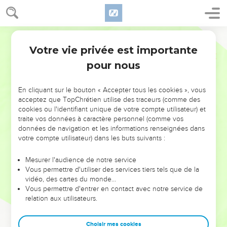
Votre vie privée est importante
pour nous
NE MANQUEZ PAS L’ÉVÉNEMENT
En cliquant sur le bouton « Accepter tous les cookies », vous
DE L’ANNÉE !
acceptez que TopChrétien utilise des traceurs (comme des
cookies ou l'identifiant unique de votre compte utilisateur) et
ET SI LEURS ERREURS POUVAIENT VOUS ÉVITER LES
traite vos données à caractère personnel (comme vos
VOTRES ?
données de navigation et les informations renseignées dans
votre compte utilisateur) dans les buts suivants :
On admire souvent les leaders pour leurs réussites, leur impact,
leur foi ou leur vision. Mais on voit moins les doutes, les erreurs
Mesurer l'audience de notre service
Vous permettre d'utiliser des services tiers tels que de la
et les saisons difficiles qu'ils ont traversés, alors même que ce
vidéo, des cartes du monde…
sont elles qui les ont façonnés.
Vous permettre d'entrer en contact avec notre service de
relation aux utilisateurs.
Dans cette conférence, leaders, entrepreneurs, et responsables
reviennent sur les erreurs marquantes de leur parcours et les
clés pour avancer avec plus de sagesse afin que leurs erreurs
Choisir mes cookies