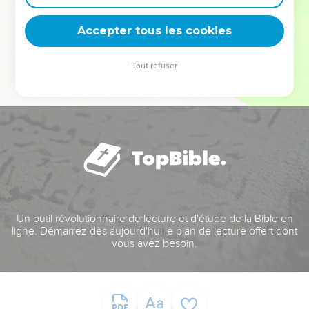
deviennent vos tremplins. Que vous guidiez un ministère, une
équipe, un groupe ou une famille, leur expérience est faite
Accepter tous les cookies
pour vous.
Tout refuser
Je découvre l’événement
Un outil révolutionnaire de lecture et d'étude de la Bible en
ligne. Démarrez dès aujourd'hui le plan de lecture offert dont
vous avez besoin.