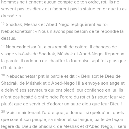
hommes ne tiennent aucun compte de ton ordre, roi. Ils ne
servent pas tes dieux et n'adorent pas la statue en or que tu as
dressée. »
16
Shadrak, Méshak et Abed-Nego répliquèrent au roi
Nebucadnetsar : « Nous n'avons pas besoin de te répondre là-
dessus.
19
Nebucadnetsar fut alors rempli de colère. Il changea de
visage vis-à-vis de Shadrak, Méshak et Abed-Nego. Reprenant
la parole, il ordonna de chauffer la fournaise sept fois plus que
d’habitude.
28
Nebucadnetsar prit la parole et dit : « Béni soit le Dieu de
Shadrak, de Méshak et d'Abed-Nego ! Il a envoyé son ange et
a délivré ses serviteurs qui ont placé leur confiance en lui. Ils
n’ont pas hésité à enfreindre l'ordre du roi et à risquer leur vie
plutôt que de servir et d'adorer un autre dieu que leur Dieu !
29
Voici maintenant l'ordre que je donne : si quelqu’un, quels
que soient son peuple, sa nation et sa langue, parle de façon
légère du Dieu de Shadrak, de Méshak et d'Abed-Nego, il sera