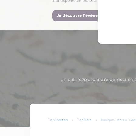
leur expérience est faite pour vous.
Je découvre l’événement
Un outil révolutionnaire de lecture e
TopChrétien
TopBible
Lexique Hébreu / Gre