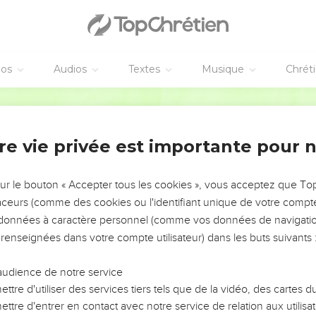
éos
Audios
Textes
Musique
Chrét
re vie privée est importante pour 
NEMENT DE L’ANNÉE !
ÉVITER LES VOTRES ?
sur le bouton « Accepter tous les cookies », vous acceptez que T
traceurs (comme des cookies ou l'identifiant unique de votre compte 
tes, leur impact, leur foi ou leur vision. Mais on voit
s données à caractère personnel (comme vos données de navigatio
fficiles qu'ils ont traversés, alors même que ce sont
 renseignées dans votre compte utilisateur) dans les buts suivants 
audience de notre service
s, et responsables reviennent sur les erreurs
 avancer avec plus de sagesse afin que leurs erreurs
ttre d'utiliser des services tiers tels que de la vidéo, des cartes
un ministère, une équipe, un groupe ou une famille,
ttre d'entrer en contact avec notre service de relation aux utilisat