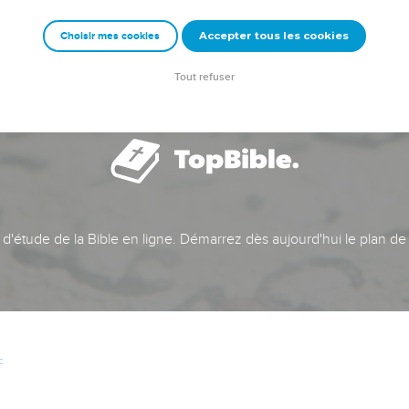
Accepter tous les cookies
Choisir mes cookies
Tout refuser
t d'étude de la Bible en ligne. Démarrez dès aujourd'hui le plan de
c