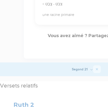
< צבט - צָבַט
une racine primaire
Vous avez aimé ? Partagez
Segond 21
Versets relatifs
Ruth 2