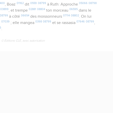
400
01162
0559
08799
05066
08798
, Boaz
dit
à Ruth: Approche
03899
02881
08804
06595
n
, et trempe
ton morceau
dans le
08799
06654
07114
08802
à côté
des moissonneurs
. On lui
07039
0398
08799
07646
08799
i
; elle mangea
et se rassasia
,
6
.
© Éditions CLÉ, avec autorisation