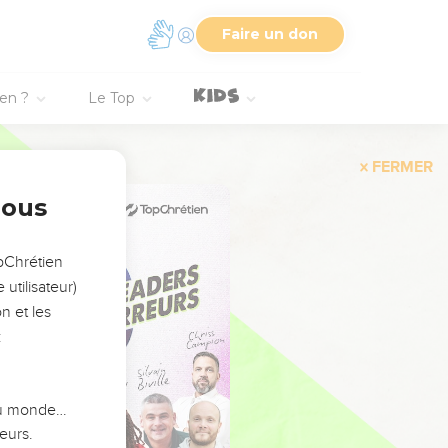
Faire un don
ien ?
Le Top
FERMER
nous
opChrétien
utilisateur)
n et les
:
 du monde…
eurs.