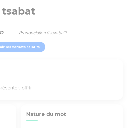
tsabat
42
Prononciation [tsaw-bat']
oir les versets relatifs
résenter, offrir
Nature du mot