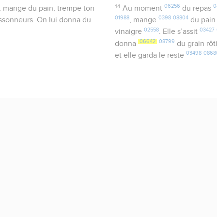
14
06256
0
, mange du pain, trempe ton
Au moment
du repas
01988
0398
08804
oissonneurs. On lui donna du
, mange
du pai
02558
03427
vinaigre
. Elle s’assit
06642
08799
donna
du grain rôt
03498
0868
et elle garda le reste