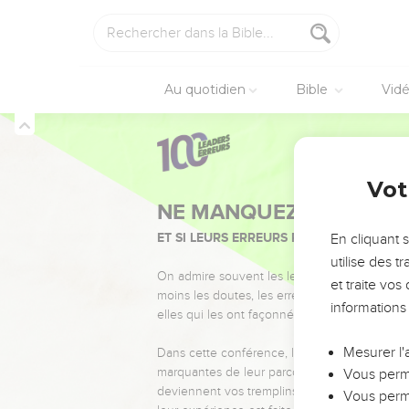
Au quotidien
Bible
Vid
Vot
NE MANQUEZ PAS L’ÉVÉ
ET SI LEURS ERREURS POUVAIENT VOUS 
En cliquant 
utilise des 
On admire souvent les leaders pour leurs réussi
et traite vo
moins les doutes, les erreurs et les saisons di
informations
elles qui les ont façonnés.
Mesurer l'
Dans cette conférence, leaders, entrepreneur
marquantes de leur parcours et les clés pour
Vous perme
deviennent vos tremplins. Que vous guidiez 
Vous perme