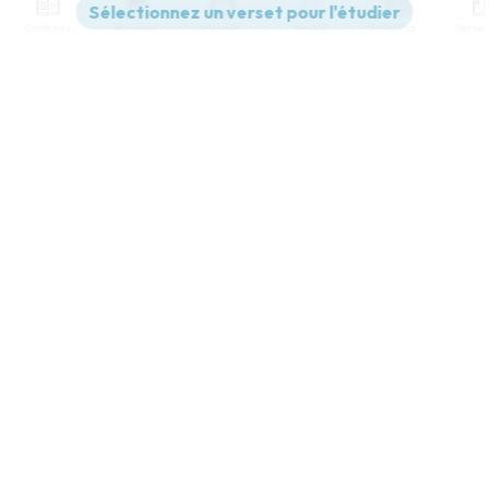
Contenus
Versions
Commentaires
Strong
Dictionnaire
Paramètres de lecture
Afficher les numéros de versets
Mode dyslexique
Désactivé
Simple
Coul
eur
Police d'écriture
Serif
Sans-serif
Taille de texte
Grand
Moyen
Petit