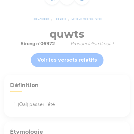
TopChrétien
TopBible
Lexique Hébreu / Grec
quwts
Strong n°06972
Prononciation [koots]
Voir les versets relatifs
Définition
(Qal) passer l'été
Étymologie