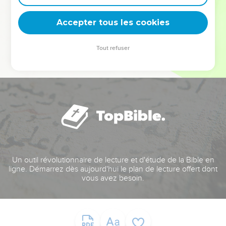
deviennent vos tremplins. Que vous guidiez un ministère, une
équipe, un groupe ou une famille, leur expérience est faite
Accepter tous les cookies
pour vous.
Tout refuser
Je découvre l’événement
Un outil révolutionnaire de lecture et d'étude de la Bible en
ligne. Démarrez dès aujourd'hui le plan de lecture offert dont
vous avez besoin.