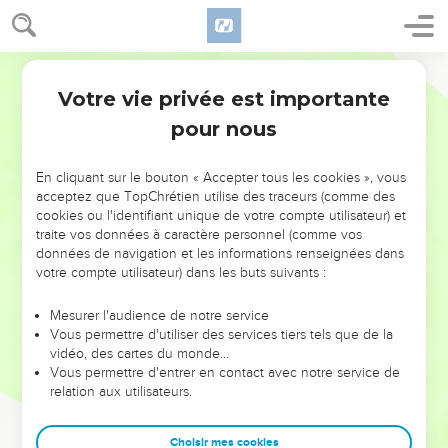
Votre vie privée est importante
pour nous
NE MANQUEZ PAS L’ÉVÉNEMENT
En cliquant sur le bouton « Accepter tous les cookies », vous
DE L’ANNÉE !
acceptez que TopChrétien utilise des traceurs (comme des
cookies ou l'identifiant unique de votre compte utilisateur) et
ET SI LEURS ERREURS POUVAIENT VOUS ÉVITER LES
traite vos données à caractère personnel (comme vos
VOTRES ?
données de navigation et les informations renseignées dans
votre compte utilisateur) dans les buts suivants :
On admire souvent les leaders pour leurs réussites, leur impact,
leur foi ou leur vision. Mais on voit moins les doutes, les erreurs
Mesurer l'audience de notre service
Vous permettre d'utiliser des services tiers tels que de la
et les saisons difficiles qu'ils ont traversés, alors même que ce
vidéo, des cartes du monde…
sont elles qui les ont façonnés.
Vous permettre d'entrer en contact avec notre service de
relation aux utilisateurs.
Dans cette conférence, leaders, entrepreneurs, et responsables
reviennent sur les erreurs marquantes de leur parcours et les
clés pour avancer avec plus de sagesse afin que leurs erreurs
Choisir mes cookies