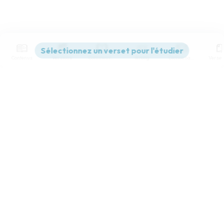
Contenus
Versions
Commentaires
Strong
Dictionnaire
Paramètres de lecture
Afficher les numéros de versets
Mode dyslexique
Désactivé
Simple
Coul
eur
Police d'écriture
Serif
Sans-serif