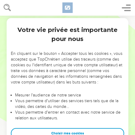
Votre vie privée est importante
pour nous
NE MANQUEZ PAS L’ÉVÉNEMENT
En cliquant sur le bouton « Accepter tous les cookies », vous
DE L’ANNÉE !
acceptez que TopChrétien utilise des traceurs (comme des
cookies ou l'identifiant unique de votre compte utilisateur) et
ET SI LEURS ERREURS POUVAIENT VOUS ÉVITER LES
traite vos données à caractère personnel (comme vos
VOTRES ?
données de navigation et les informations renseignées dans
votre compte utilisateur) dans les buts suivants :
On admire souvent les leaders pour leurs réussites, leur impact,
leur foi ou leur vision. Mais on voit moins les doutes, les erreurs
Mesurer l'audience de notre service
Vous permettre d'utiliser des services tiers tels que de la
et les saisons difficiles qu'ils ont traversés, alors même que ce
vidéo, des cartes du monde…
sont elles qui les ont façonnés.
Vous permettre d'entrer en contact avec notre service de
relation aux utilisateurs.
Dans cette conférence, leaders, entrepreneurs, et responsables
reviennent sur les erreurs marquantes de leur parcours et les
clés pour avancer avec plus de sagesse afin que leurs erreurs
Choisir mes cookies