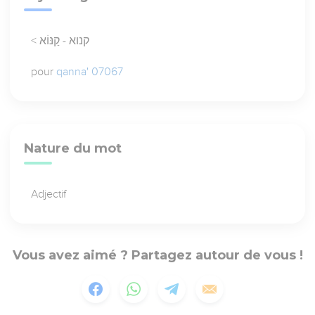
< קנוא - קַנּוֹא
pour
qanna' 07067
Nature du mot
Adjectif
Vous avez aimé ? Partagez autour de vous !