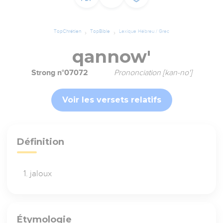
TopChrétien
TopBible
Lexique Hébreu / Grec
qannow'
Strong n°07072
Prononciation [kan-no']
Voir les versets relatifs
Définition
jaloux
Étymologie