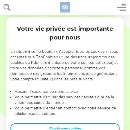
Votre vie privée est importante
pour nous
NE MANQUEZ PAS L’ÉVÉNEMENT
En cliquant sur le bouton « Accepter tous les cookies », vous
DE L’ANNÉE !
acceptez que TopChrétien utilise des traceurs (comme des
cookies ou l'identifiant unique de votre compte utilisateur) et
ET SI LEURS ERREURS POUVAIENT VOUS ÉVITER LES
traite vos données à caractère personnel (comme vos
VOTRES ?
données de navigation et les informations renseignées dans
votre compte utilisateur) dans les buts suivants :
On admire souvent les leaders pour leurs réussites, leur impact,
leur foi ou leur vision. Mais on voit moins les doutes, les erreurs
Mesurer l'audience de notre service
Vous permettre d'utiliser des services tiers tels que de la
et les saisons difficiles qu'ils ont traversés, alors même que ce
vidéo, des cartes du monde…
sont elles qui les ont façonnés.
Vous permettre d'entrer en contact avec notre service de
relation aux utilisateurs.
Dans cette conférence, leaders, entrepreneurs, et responsables
reviennent sur les erreurs marquantes de leur parcours et les
clés pour avancer avec plus de sagesse afin que leurs erreurs
Choisir mes cookies