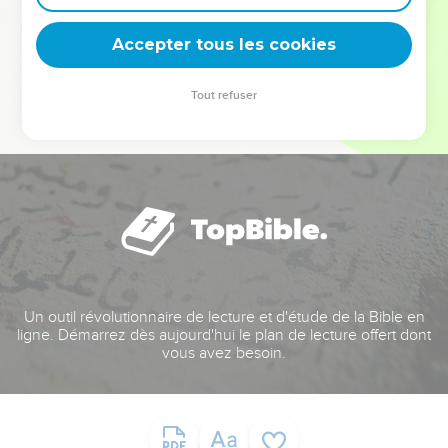
deviennent vos tremplins. Que vous guidiez un ministère, une
équipe, un groupe ou une famille, leur expérience est faite
Accepter tous les cookies
pour vous.
Tout refuser
Je découvre l’événement
Un outil révolutionnaire de lecture et d'étude de la Bible en
ligne. Démarrez dès aujourd'hui le plan de lecture offert dont
vous avez besoin.