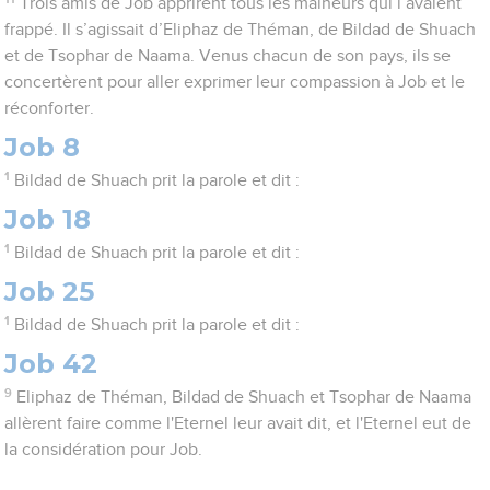
Trois amis de Job apprirent tous les malheurs qui l’avaient
frappé. Il s’agissait d’Eliphaz de Théman, de Bildad de Shuach
et de Tsophar de Naama. Venus chacun de son pays, ils se
concertèrent pour aller exprimer leur compassion à Job et le
réconforter.
Job 8
1
Bildad de Shuach prit la parole et dit :
Job 18
1
Bildad de Shuach prit la parole et dit :
Job 25
1
Bildad de Shuach prit la parole et dit :
Job 42
9
Eliphaz de Théman, Bildad de Shuach et Tsophar de Naama
allèrent faire comme l'Eternel leur avait dit, et l'Eternel eut de
la considération pour Job.