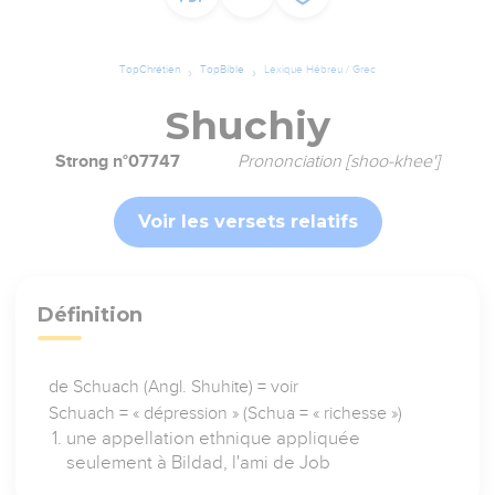
TopChrétien
TopBible
Lexique Hébreu / Grec
Shuchiy
Strong n°07747
Prononciation [shoo-khee']
Voir les versets relatifs
Définition
de Schuach (Angl. Shuhite) = voir
Schuach = « dépression » (Schua = « richesse »)
une appellation ethnique appliquée
seulement à Bildad, l'ami de Job