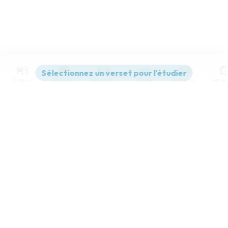
Contenus
Versions
Commentaires
Strong
Dictionnaire
Paramètres de lecture
Afficher les numéros de versets
Mode dyslexique
Désactivé
Simple
Coul
eur
Police d'écriture