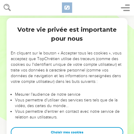
Votre vie privée est importante
pour nous
NE MANQUEZ PAS L’ÉVÉNEMENT
En cliquant sur le bouton « Accepter tous les cookies », vous
DE L’ANNÉE !
acceptez que TopChrétien utilise des traceurs (comme des
cookies ou l'identifiant unique de votre compte utilisateur) et
ET SI LEURS ERREURS POUVAIENT VOUS ÉVITER LES
traite vos données à caractère personnel (comme vos
VOTRES ?
données de navigation et les informations renseignées dans
votre compte utilisateur) dans les buts suivants :
On admire souvent les leaders pour leurs réussites, leur impact,
leur foi ou leur vision. Mais on voit moins les doutes, les erreurs
Mesurer l'audience de notre service
Vous permettre d'utiliser des services tiers tels que de la
et les saisons difficiles qu'ils ont traversés, alors même que ce
vidéo, des cartes du monde…
sont elles qui les ont façonnés.
Vous permettre d'entrer en contact avec notre service de
relation aux utilisateurs.
Dans cette conférence, leaders, entrepreneurs, et responsables
reviennent sur les erreurs marquantes de leur parcours et les
clés pour avancer avec plus de sagesse afin que leurs erreurs
Choisir mes cookies