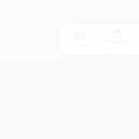
Différentes
Contenus
Versions
Afficher les numéros de versets
Mode dyslexique
Police d'écriture