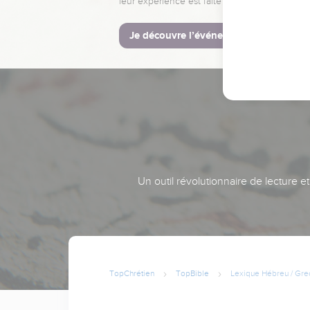
leur expérience est faite pour vous.
Je découvre l’événement
Un outil révolutionnaire de lecture e
TopChrétien
TopBible
Lexique Hébreu / Gre