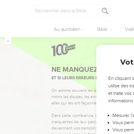
Au quotidien
Bible
Vid
Vot
NE MANQUEZ PAS L’ÉVÉ
ET SI LEURS ERREURS POUVAIENT VOUS 
En cliquant 
utilise des 
On admire souvent les leaders pour leurs réussi
et traite vo
moins les doutes, les erreurs et les saisons di
informations
elles qui les ont façonnés.
Mesurer l'
Dans cette conférence, leaders, entrepreneur
marquantes de leur parcours et les clés pour
Vous perme
deviennent vos tremplins. Que vous guidiez 
Vous perme