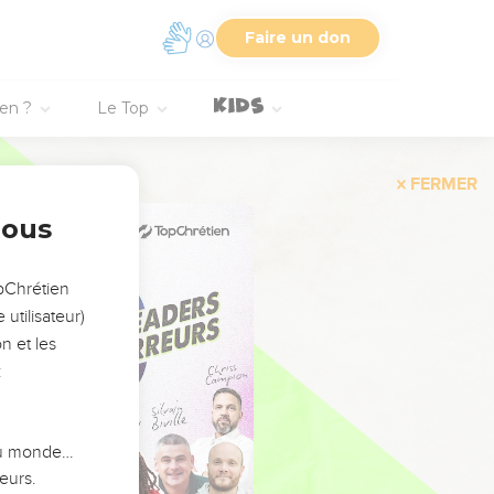
Faire un don
ien ?
Le Top
FERMER
nous
opChrétien
utilisateur)
n et les
:
 du monde…
eurs.