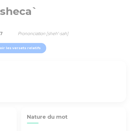
sheca`
57
Prononciation [sheh'-sah]
oir les versets relatifs
Nature du mot