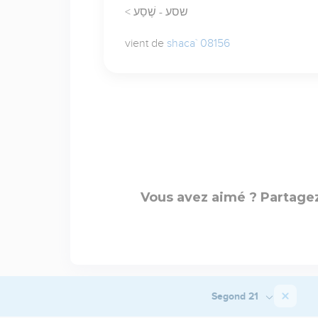
< שסע - שֶׁסַע
vient de
shaca` 08156
Vous avez aimé ? Partagez
Segond 21