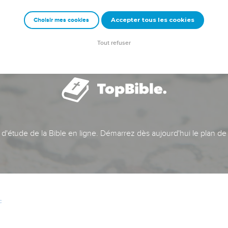
Accepter tous les cookies
Choisir mes cookies
Tout refuser
t d'étude de la Bible en ligne. Démarrez dès aujourd'hui le plan de
c