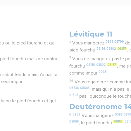
Lévitique 11
3
0398
08799
u ou le pied fourchu et qui
Vous mangerez
de 
08156
08802
08157
pied fourchu
,
7
e pied fourchu mais ne rumine
Vous ne mangerez pas le po
08156
08802
08157
fourchu
, mais
02931
comme impur
.
 sabot fendu mais n'a pas le
26
 sera impur.
Vous regarderez comme i
06536
08688
, mais qui n’a pas l
01625
pas : quiconque le touch
du ou le pied fourchu et qui
Deutéronome 1
6
0929
0398
087
Vous mangerez
08688
08157
081
, le pied fourchu