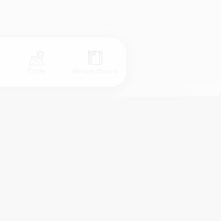
s
Carte
Versets favoris
Coul
eur
Désactivé
Simple
Serif
Sans-serif