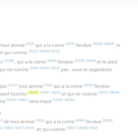
0929
06541
06536
08688
tout animal
qui a la corne
fendue
, le
05927
08688
01625
 et qui rumine
.
02386
06541
06536
08688
rc
, qui a la corne
fendue
et le pied
01641
08735
01625
 qui ne rumine
pas : vous le regarderez
02931
0929
06541
mpur
tout animal
qui a la corne
fendue
08157
08156
08802
05927
08688
e pied fourchu
et qui ne rumine
05060
08802
02930
08799
era
sera impur
.
4
99
0929
06541
06536
de tout animal
qui a la corne
fendue
56
08802
08147
06541
05927
08688
01625
, et qui rumine
.