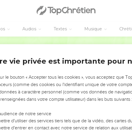
éos
Audios
Textes
Musique
Chrét
re vie privée est importante pour 
NEMENT DE L’ANNÉE !
ÉVITER LES VOTRES ?
sur le bouton « Accepter tous les cookies », vous acceptez que T
traceurs (comme des cookies ou l'identifiant unique de votre compte 
tes, leur impact, leur foi ou leur vision. Mais on voit
s données à caractère personnel (comme vos données de navigatio
fficiles qu'ils ont traversés, alors même que ce sont
 renseignées dans votre compte utilisateur) dans les buts suivants 
audience de notre service
s, et responsables reviennent sur les erreurs
 avancer avec plus de sagesse afin que leurs erreurs
ttre d'utiliser des services tiers tels que de la vidéo, des cartes
un ministère, une équipe, un groupe ou une famille,
ttre d'entrer en contact avec notre service de relation aux utilisat