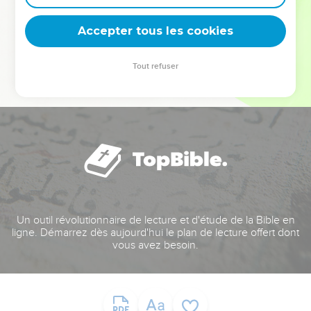
deviennent vos tremplins. Que vous guidiez un ministère, une
équipe, un groupe ou une famille, leur expérience est faite
Accepter tous les cookies
pour vous.
Tout refuser
Je découvre l’événement
Un outil révolutionnaire de lecture et d'étude de la Bible en
ligne. Démarrez dès aujourd'hui le plan de lecture offert dont
vous avez besoin.