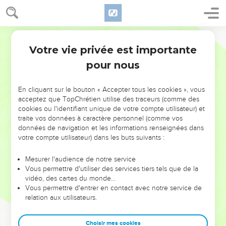
Votre vie privée est importante
pour nous
NE MANQUEZ PAS L’ÉVÉNEMENT
En cliquant sur le bouton « Accepter tous les cookies », vous
DE L’ANNÉE !
acceptez que TopChrétien utilise des traceurs (comme des
cookies ou l'identifiant unique de votre compte utilisateur) et
ET SI LEURS ERREURS POUVAIENT VOUS ÉVITER LES
traite vos données à caractère personnel (comme vos
VOTRES ?
données de navigation et les informations renseignées dans
votre compte utilisateur) dans les buts suivants :
On admire souvent les leaders pour leurs réussites, leur impact,
leur foi ou leur vision. Mais on voit moins les doutes, les erreurs
Mesurer l'audience de notre service
Vous permettre d'utiliser des services tiers tels que de la
et les saisons difficiles qu'ils ont traversés, alors même que ce
vidéo, des cartes du monde…
sont elles qui les ont façonnés.
Vous permettre d'entrer en contact avec notre service de
relation aux utilisateurs.
Dans cette conférence, leaders, entrepreneurs, et responsables
reviennent sur les erreurs marquantes de leur parcours et les
clés pour avancer avec plus de sagesse afin que leurs erreurs
Choisir mes cookies