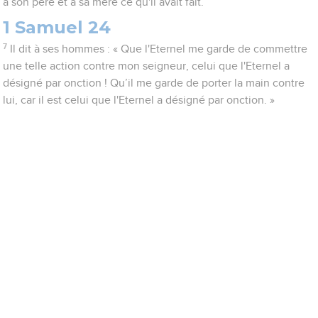
à son père et à sa mère ce qu'il avait fait.
1 Samuel 24
7
Il dit à ses hommes : « Que l'Eternel me garde de commettre
une telle action contre mon seigneur, celui que l'Eternel a
désigné par onction ! Qu’il me garde de porter la main contre
lui, car il est celui que l'Eternel a désigné par onction. »