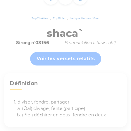
TopChrétien
TopBible
Lexique Hébreu / Grec
shaca`
Strong n°08156
Prononciation [shaw-sah']
Voir les versets relatifs
Définition
diviser, fendre, partager
(Qal) clivage, fente (participe)
(Piel) déchirer en deux, fendre en deux