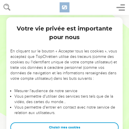
Votre vie privée est importante
pour nous
NE MANQUEZ PAS L’ÉVÉNEMENT
En cliquant sur le bouton « Accepter tous les cookies », vous
DE L’ANNÉE !
acceptez que TopChrétien utilise des traceurs (comme des
cookies ou l'identifiant unique de votre compte utilisateur) et
ET SI LEURS ERREURS POUVAIENT VOUS ÉVITER LES
traite vos données à caractère personnel (comme vos
VOTRES ?
données de navigation et les informations renseignées dans
votre compte utilisateur) dans les buts suivants :
On admire souvent les leaders pour leurs réussites, leur impact,
leur foi ou leur vision. Mais on voit moins les doutes, les erreurs
Mesurer l'audience de notre service
Vous permettre d'utiliser des services tiers tels que de la
et les saisons difficiles qu'ils ont traversés, alors même que ce
vidéo, des cartes du monde…
sont elles qui les ont façonnés.
Vous permettre d'entrer en contact avec notre service de
relation aux utilisateurs.
Dans cette conférence, leaders, entrepreneurs, et responsables
reviennent sur les erreurs marquantes de leur parcours et les
clés pour avancer avec plus de sagesse afin que leurs erreurs
Choisir mes cookies