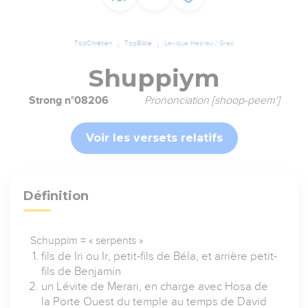
TopChrétien
TopBible
Lexique Hébreu / Grec
Shuppiym
Strong n°08206
Prononciation [shoop-peem']
Voir les versets relatifs
Définition
Schuppim = « serpents »
fils de Iri ou Ir, petit-fils de Béla, et arrière petit-
fils de Benjamin
un Lévite de Merari, en charge avec Hosa de
la Porte Ouest du temple au temps de David