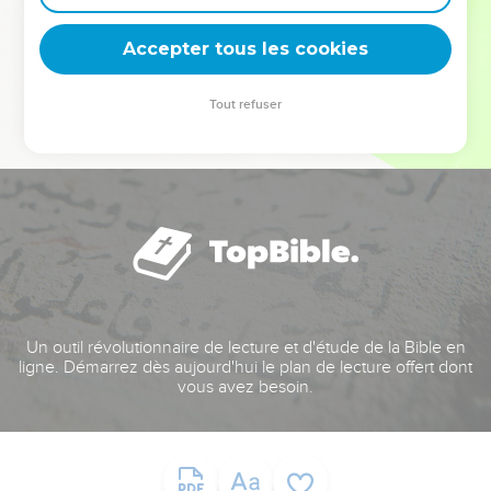
deviennent vos tremplins. Que vous guidiez un ministère, une
équipe, un groupe ou une famille, leur expérience est faite
Accepter tous les cookies
pour vous.
Tout refuser
Je découvre l’événement
Un outil révolutionnaire de lecture et d'étude de la Bible en
ligne. Démarrez dès aujourd'hui le plan de lecture offert dont
vous avez besoin.