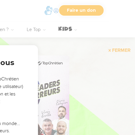
Faire un don
ien ?
Le Top
FERMER
nous
opChrétien
utilisateur)
n et les
:
 du monde…
eurs.