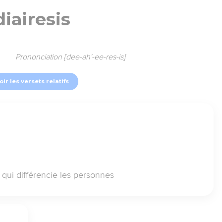
diairesis
Prononciation [dee-ah'-ee-res-is]
oir les versets relatifs
e qui différencie les personnes