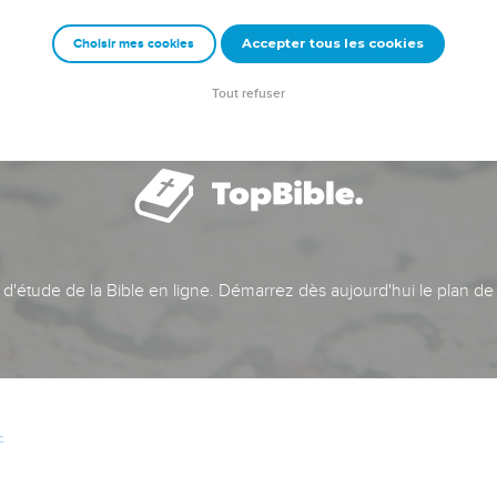
Accepter tous les cookies
Choisir mes cookies
Tout refuser
t d'étude de la Bible en ligne. Démarrez dès aujourd'hui le plan de
c