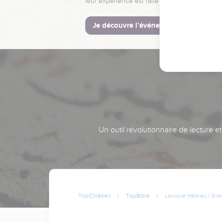
leur expérience est faite pour vous.
Je découvre l’événement
Un outil révolutionnaire de lecture e
TopChrétien
TopBible
Lexique Hébreu / Gre