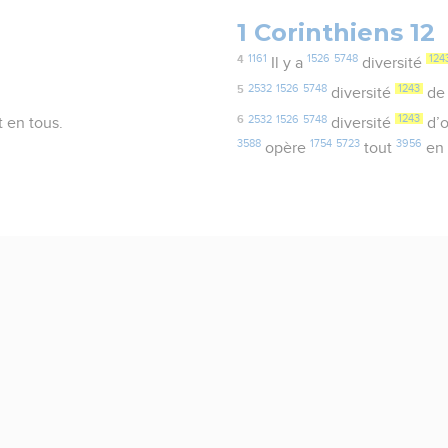
1 Corinthiens 12
4
1161
1526
5748
124
Il y a
diversité
5
2532
1526
5748
1243
diversité
de 
6
2532
1526
5748
1243
t en tous.
diversité
d’o
3588
1754
5723
3956
opère
tout
e