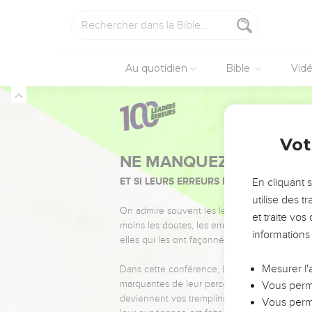
Au quotidien
Bible
Vid
Vot
NE MANQUEZ PAS L’ÉVÉ
ET SI LEURS ERREURS POUVAIENT VOUS 
En cliquant 
utilise des 
On admire souvent les leaders pour leurs réussi
et traite vo
moins les doutes, les erreurs et les saisons di
informations
elles qui les ont façonnés.
Mesurer l'
Dans cette conférence, leaders, entrepreneur
marquantes de leur parcours et les clés pour
Vous perme
deviennent vos tremplins. Que vous guidiez 
Vous perme