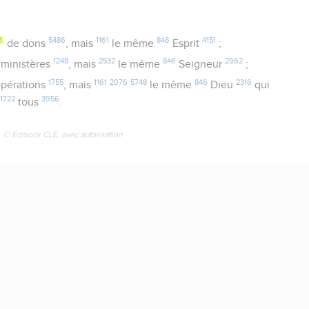
3
5486
1161
846
4151
de dons
, mais
le même
Esprit
;
1248
2532
846
2962
ministères
, mais
le même
Seigneur
;
1755
1161
2076
5748
846
2316
pérations
, mais
le même
Dieu
qui
1722
3956
n
tous
.
© Éditions CLÉ, avec autorisation