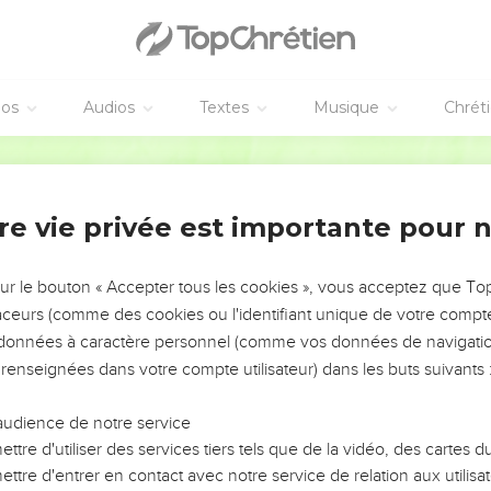
éos
Audios
Textes
Musique
Chrét
re vie privée est importante pour 
NEMENT DE L’ANNÉE !
ÉVITER LES VOTRES ?
sur le bouton « Accepter tous les cookies », vous acceptez que T
traceurs (comme des cookies ou l'identifiant unique de votre compte 
tes, leur impact, leur foi ou leur vision. Mais on voit
s données à caractère personnel (comme vos données de navigatio
fficiles qu'ils ont traversés, alors même que ce sont
 renseignées dans votre compte utilisateur) dans les buts suivants 
audience de notre service
s, et responsables reviennent sur les erreurs
 avancer avec plus de sagesse afin que leurs erreurs
ttre d'utiliser des services tiers tels que de la vidéo, des cartes
un ministère, une équipe, un groupe ou une famille,
ttre d'entrer en contact avec notre service de relation aux utilisat