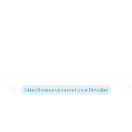
Contenus
Versions
Commentaires
Strong
Dictionnaire
Paramètres de lecture
Afficher les numéros de versets