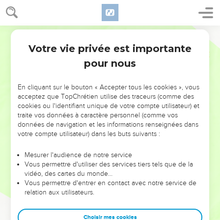
Votre vie privée est importante
pour nous
NE MANQUEZ PAS L’ÉVÉNEMENT
En cliquant sur le bouton « Accepter tous les cookies », vous
DE L’ANNÉE !
acceptez que TopChrétien utilise des traceurs (comme des
cookies ou l'identifiant unique de votre compte utilisateur) et
ET SI LEURS ERREURS POUVAIENT VOUS ÉVITER LES
traite vos données à caractère personnel (comme vos
VOTRES ?
données de navigation et les informations renseignées dans
votre compte utilisateur) dans les buts suivants :
On admire souvent les leaders pour leurs réussites, leur impact,
leur foi ou leur vision. Mais on voit moins les doutes, les erreurs
Mesurer l'audience de notre service
Vous permettre d'utiliser des services tiers tels que de la
et les saisons difficiles qu'ils ont traversés, alors même que ce
vidéo, des cartes du monde…
sont elles qui les ont façonnés.
Vous permettre d'entrer en contact avec notre service de
relation aux utilisateurs.
Dans cette conférence, leaders, entrepreneurs, et responsables
reviennent sur les erreurs marquantes de leur parcours et les
clés pour avancer avec plus de sagesse afin que leurs erreurs
Choisir mes cookies