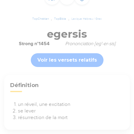
TopChrétien
TopBible
Lexique Hébreu / Grec
egersis
Strong n°1454
Prononciation [eg'-er-sis]
Voir les versets relatifs
Définition
un réveil, une excitation
se lever
résurrection de la mort