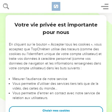
Votre vie privée est importante
pour nous
NE MANQUEZ PAS L’ÉVÉNEMENT
En cliquant sur le bouton « Accepter tous les cookies », vous
DE L’ANNÉE !
acceptez que TopChrétien utilise des traceurs (comme des
cookies ou l'identifiant unique de votre compte utilisateur) et
ET SI LEURS ERREURS POUVAIENT VOUS ÉVITER LES
traite vos données à caractère personnel (comme vos
VOTRES ?
données de navigation et les informations renseignées dans
votre compte utilisateur) dans les buts suivants :
On admire souvent les leaders pour leurs réussites, leur impact,
leur foi ou leur vision. Mais on voit moins les doutes, les erreurs
Mesurer l'audience de notre service
Vous permettre d'utiliser des services tiers tels que de la
et les saisons difficiles qu'ils ont traversés, alors même que ce
vidéo, des cartes du monde…
sont elles qui les ont façonnés.
Vous permettre d'entrer en contact avec notre service de
relation aux utilisateurs.
Dans cette conférence, leaders, entrepreneurs, et responsables
reviennent sur les erreurs marquantes de leur parcours et les
clés pour avancer avec plus de sagesse afin que leurs erreurs
Choisir mes cookies