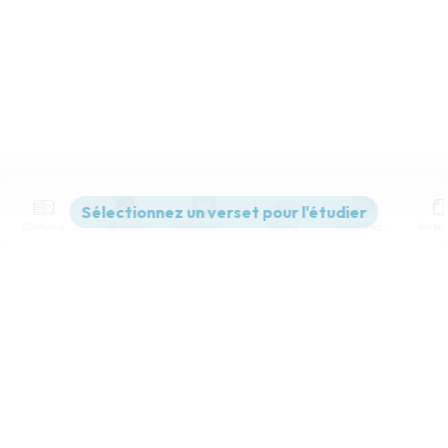
Contenus
Versions
Commentaires
Strong
Dictionnaire
Paramètres de lecture
Afficher les numéros de versets
Mode dyslexique
Désactivé
Simple
Coul
eur