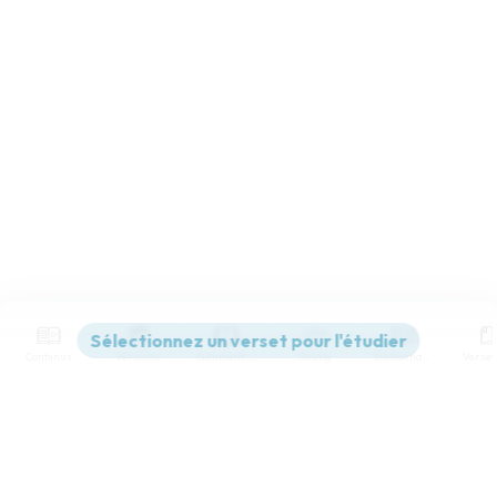
Contenus
Versions
Commentaires
Strong
Dictionnaire
Paramètres de lecture
Afficher les numéros de versets