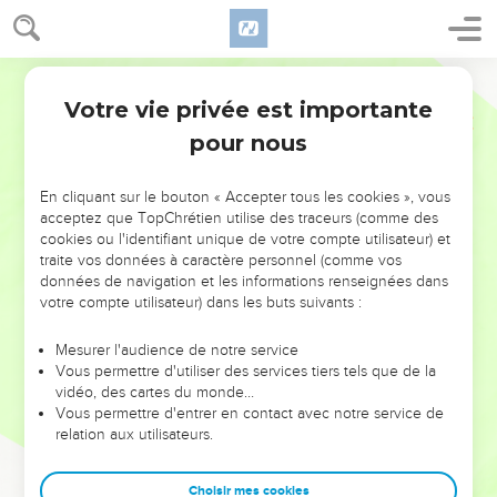
Votre vie privée est importante
pour nous
NE MANQUEZ PAS L’ÉVÉNEMENT
En cliquant sur le bouton « Accepter tous les cookies », vous
DE L’ANNÉE !
acceptez que TopChrétien utilise des traceurs (comme des
cookies ou l'identifiant unique de votre compte utilisateur) et
ET SI LEURS ERREURS POUVAIENT VOUS ÉVITER LES
traite vos données à caractère personnel (comme vos
VOTRES ?
données de navigation et les informations renseignées dans
votre compte utilisateur) dans les buts suivants :
On admire souvent les leaders pour leurs réussites, leur impact,
leur foi ou leur vision. Mais on voit moins les doutes, les erreurs
Mesurer l'audience de notre service
Vous permettre d'utiliser des services tiers tels que de la
et les saisons difficiles qu'ils ont traversés, alors même que ce
vidéo, des cartes du monde…
sont elles qui les ont façonnés.
Vous permettre d'entrer en contact avec notre service de
relation aux utilisateurs.
Dans cette conférence, leaders, entrepreneurs, et responsables
reviennent sur les erreurs marquantes de leur parcours et les
clés pour avancer avec plus de sagesse afin que leurs erreurs
Choisir mes cookies