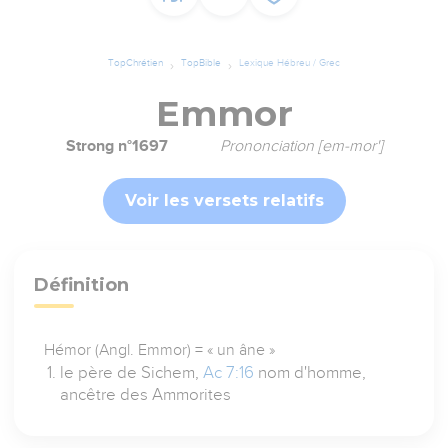
TopChrétien
TopBible
Lexique Hébreu / Grec
Emmor
Strong n°1697
Prononciation [em-mor']
Voir les versets relatifs
Définition
Hémor (Angl. Emmor) = « un âne »
le père de Sichem,
Ac 7:16
nom d'homme,
ancêtre des Ammorites