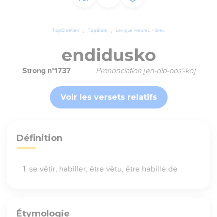
TopChrétien
TopBible
Lexique Hébreu / Grec
endidusko
Strong n°1737
Prononciation [en-did-oos'-ko]
Voir les versets relatifs
Définition
se vêtir, habiller, être vêtu, être habillé de
Étymologie