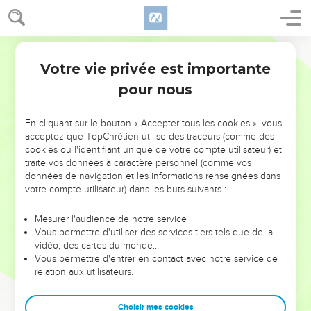
Votre vie privée est importante
pour nous
NE MANQUEZ PAS L’ÉVÉNEMENT
En cliquant sur le bouton « Accepter tous les cookies », vous
DE L’ANNÉE !
acceptez que TopChrétien utilise des traceurs (comme des
cookies ou l'identifiant unique de votre compte utilisateur) et
ET SI LEURS ERREURS POUVAIENT VOUS ÉVITER LES
traite vos données à caractère personnel (comme vos
VOTRES ?
données de navigation et les informations renseignées dans
votre compte utilisateur) dans les buts suivants :
On admire souvent les leaders pour leurs réussites, leur impact,
leur foi ou leur vision. Mais on voit moins les doutes, les erreurs
Mesurer l'audience de notre service
Vous permettre d'utiliser des services tiers tels que de la
et les saisons difficiles qu'ils ont traversés, alors même que ce
vidéo, des cartes du monde…
sont elles qui les ont façonnés.
Vous permettre d'entrer en contact avec notre service de
relation aux utilisateurs.
Dans cette conférence, leaders, entrepreneurs, et responsables
reviennent sur les erreurs marquantes de leur parcours et les
clés pour avancer avec plus de sagesse afin que leurs erreurs
Choisir mes cookies