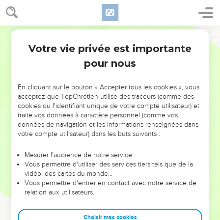
Votre vie privée est importante
pour nous
NE MANQUEZ PAS L’ÉVÉNEMENT
En cliquant sur le bouton « Accepter tous les cookies », vous
DE L’ANNÉE !
acceptez que TopChrétien utilise des traceurs (comme des
cookies ou l'identifiant unique de votre compte utilisateur) et
ET SI LEURS ERREURS POUVAIENT VOUS ÉVITER LES
traite vos données à caractère personnel (comme vos
VOTRES ?
données de navigation et les informations renseignées dans
votre compte utilisateur) dans les buts suivants :
On admire souvent les leaders pour leurs réussites, leur impact,
leur foi ou leur vision. Mais on voit moins les doutes, les erreurs
Mesurer l'audience de notre service
Vous permettre d'utiliser des services tiers tels que de la
et les saisons difficiles qu'ils ont traversés, alors même que ce
vidéo, des cartes du monde…
sont elles qui les ont façonnés.
Vous permettre d'entrer en contact avec notre service de
relation aux utilisateurs.
Dans cette conférence, leaders, entrepreneurs, et responsables
reviennent sur les erreurs marquantes de leur parcours et les
clés pour avancer avec plus de sagesse afin que leurs erreurs
Choisir mes cookies