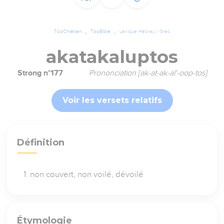
TopChrétien
TopBible
Lexique Hébreu / Grec
akatakaluptos
Strong n°177
Prononciation [ak-at-ak-al'-oop-tos]
Voir les versets relatifs
Définition
non couvert, non voilé, dévoilé
Étymologie